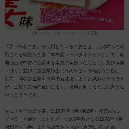
それについて小さくパッケージにも記載
「岩下の新生姜」で使用している生姜とは、台湾のみで栽
培される特別な生姜「本島姜（ペンタオジャン）」で、産
地は台湾中部に位置する南投県南投（なんとう）及び埔里
（ほり）並びに嘉義県梅山（うめやま）の3箇所に限定。
以前、同種の生姜を日本でも栽培しようと試みたそうです
が、土壌と気候の違いにより、現地と同じようには育たな
かったそうです。
先に「岩下の新生姜」は1987年（昭和62年）発売のロン
グセラーと前述しましたが、その9年前となる1978年（昭
和53年）当時、まだ見ぬ食材を求めて台湾に渡った故・