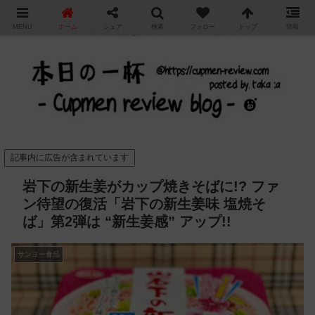
"
MENU
ホーム
シェア
検索
フォロー
トップ
情報
カップ麺の新商品をレビュー / アレンジするブログ
記事内に広告が含まれています
岩下の新生姜がカップ焼きそばに!? ファ
ン待望の復活「岩下の新生姜味 塩焼そ
ば」第2弾は “新生姜感” アップ!!
サンヨー食品