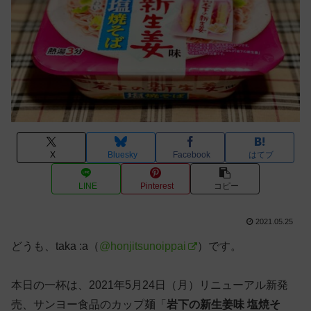
X
Bluesky
Facebook
はてブ
LINE
Pinterest
コピー
2021.05.25
どうも、taka :a（
@honjitsunoippai
）です。
本日の一杯は、2021年5月24日（月）リニューアル新発
売、サンヨー食品のカップ麺「
岩下の新生姜味 塩焼そ