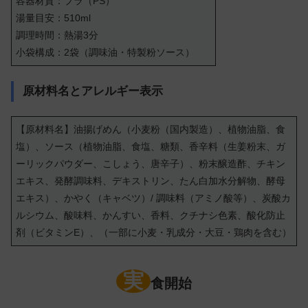
容器材質：プラ（PS）
湯量目安：510ml
調理時間：熱湯3分
小袋構成：2袋（調味油・特製粉ソース）
原材料名とアレルギー表示
【原材料名】油揚げめん（小麦粉（国内製造）、植物油脂、食
塩）、ソース（植物油脂、食塩、糖類、香辛料（生姜粉末、ガ
ーリックパウダー、こしょう、唐辛子）、粉末醸造酢、チキン
エキス、発酵調味料、デキストリン、たん白加水分解物、酵母
エキス）、かやく（キャベツ）/ 調味料（アミノ酸等）、炭酸カ
ルシウム、酸味料、かんすい、香料、クチナシ色素、酸化防止
剤（ビタミンE）、（一部に小麦・乳成分・大豆・鶏肉を含む）
実
食開始