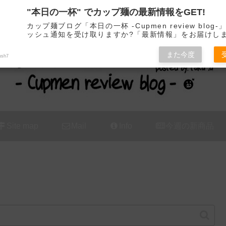
"本日の一杯" でカップ麺の最新情報をGET!
カップ麺の新商品をレビュー / アレンジするブログ
カップ麺ブログ「本日の一杯 -Cupmen review blog
ッシュ通知を受け取りますか?「最新情報」をお届けし
また今度
ush7
Site map
Mail
Info
今週の新商品