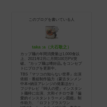
このブログを書いている人
taka :a（大石敬之）
カップ麺の年間消費量は1,000食以
上、2021年2月に月間100万PV突
破。 “カップ麺は嗜好品„ をコンセプ
トにブログを更新中。
TBS『マツコの知らない世界』出演
依頼・番組制作協力（蒙古タンメン
中本×納豆アレンジの発案ほか）、
フジテレビ『99人の壁』インスタン
ト麺枠に出演、大和イチロウ著『偏
愛的インスタントラーメン図鑑』制
作助力、「ロフトプラスワン