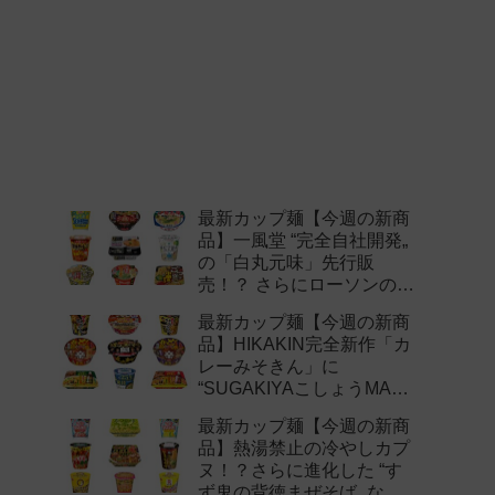
最新カップ麺【今週の新商
品】一風堂 “完全自社開発„
の「白丸元味」先行販
売！？ さらにローソンの激
辛チャレンジなどど注目の
最新カップ麺【今週の新商
新作まとめ！
品】HIKAKIN完全新作「カ
レーみそきん」に
“SUGAKIYAこしょうMAX„
など注目の新作まとめ！
最新カップ麺【今週の新商
品】熱湯禁止の冷やしカプ
ヌ！？さらに進化した “す
ず鬼の背徳まぜそば„ など