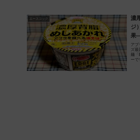
濃
エースコック
ジ
果
アブ
ズ最
麺「
ーで