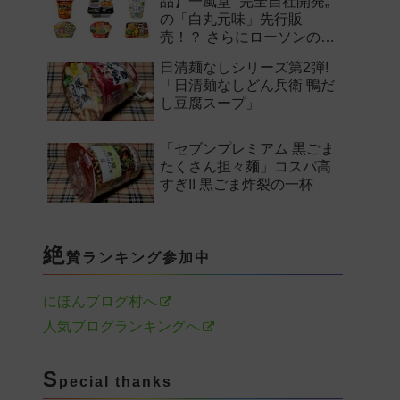
品】一風堂 “完全自社開発„
の「白丸元味」先行販
売！？ さらにローソンの激
辛チャレンジなどど注目の
日清麺なしシリーズ第2弾!
新作まとめ！
「日清麺なしどん兵衛 鴨だ
し豆腐スープ」
「セブンプレミアム 黒ごま
たくさん担々麺」コスパ高
すぎ!! 黒ごま炸裂の一杯
絶
賛ランキング参加中
にほんブログ村へ
人気ブログランキングへ
S
pecial thanks