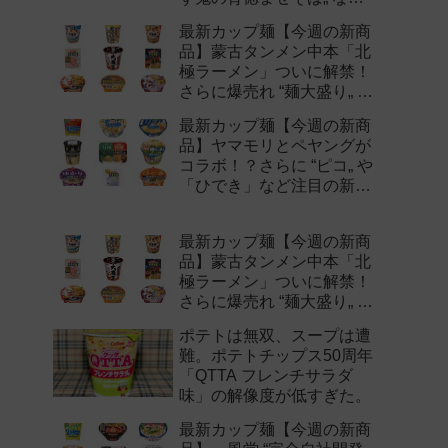
注目の新作まとめ！
最新カップ麺【今週の新商
品】蒙古タンメン中本「北
極ラーメン」ついに解禁！
さらに爆売れ “麺大盛り„ シ
リーズの新味など注目の新
最新カップ麺【今週の新商
作まとめ！
品】ヤマモリとペヤングが
コラボ！？さらに “ピコ„ や
「ひでき」など注目の新作
まとめ！
最新カップ麺【今週の新商
品】蒙古タンメン中本「北
極ラーメン」ついに解禁！
さらに爆売れ “麺大盛り„ シ
リーズの新味など注目の新
ポテトは無双、スープは遭
作まとめ！
難。ポテトチップス50周年
「QTTA フレンチサラダ
味」の解像度が低すぎた。
最新カップ麺【今週の新商