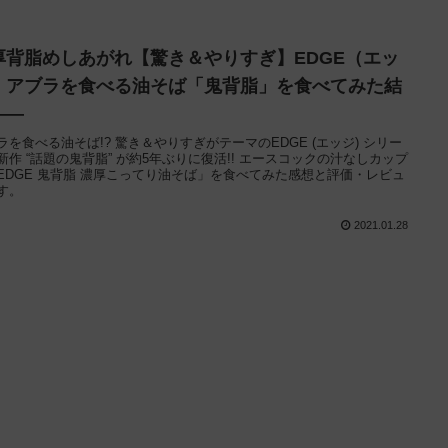
厚背脂めしあがれ【驚き＆やりすぎ】EDGE（エッ
）アブラを食べる油そば「鬼背脂」を食べてみた結
——
ラを食べる油そば!? 驚き＆やりすぎがテーマのEDGE (エッジ) シリー
新作 “話題の鬼背脂” が約5年ぶりに復活!! エースコックの汁なしカップ
EDGE 鬼背脂 濃厚こってり油そば」を食べてみた感想と評価・レビュ
す。
2021.01.28