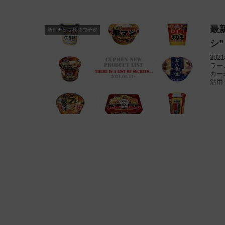
最
新作カップ麺発売予定
シ
20
ラー
カー
活用