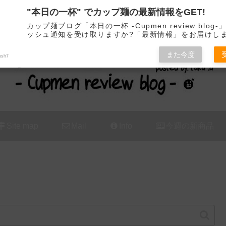
"本日の一杯" でカップ麺の最新情報をGET!
カップ麺の新商品をレビュー / アレンジするブログ
カップ麺ブログ「本日の一杯 -Cupmen review blog
ッシュ通知を受け取りますか?「最新情報」をお届けし
また今度
ush7
Site map
Mail
Info
今週の新商品