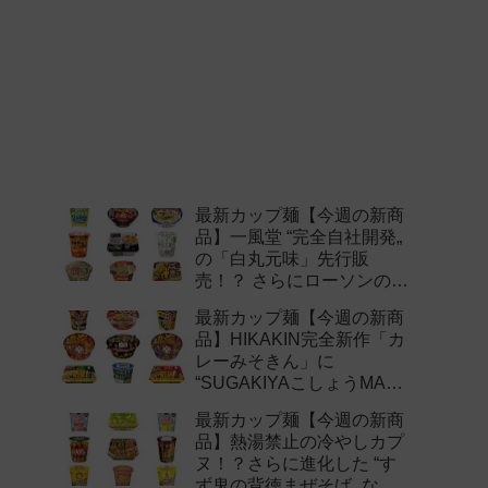
最新カップ麺【今週の新商
品】一風堂 “完全自社開発„
の「白丸元味」先行販
売！？ さらにローソンの激
辛チャレンジなどど注目の
最新カップ麺【今週の新商
新作まとめ！
品】HIKAKIN完全新作「カ
レーみそきん」に
“SUGAKIYAこしょうMAX„
など注目の新作まとめ！
最新カップ麺【今週の新商
品】熱湯禁止の冷やしカプ
ヌ！？さらに進化した “す
ず鬼の背徳まぜそば„ など