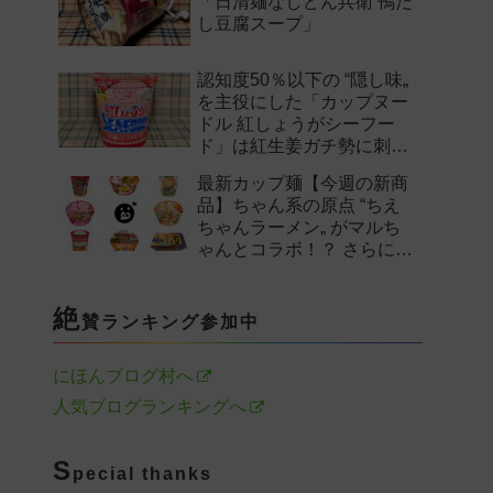
「日清麺なしどん兵衛 鴨だ
し豆腐スープ」
認知度50％以下の “隠し味„
を主役にした「カップヌー
ドル 紅しょうがシーフー
ド」は紅生姜ガチ勢に刺さ
るのか——。
最新カップ麺【今週の新商
品】ちゃん系の原点 “ちえ
ちゃんラーメン„ がマルち
ゃんとコラボ！？ さらに
「末廣家」や「鴨to葱」参
戦など注目の新作まとめ！
絶
賛ランキング参加中
にほんブログ村へ
人気ブログランキングへ
S
pecial thanks