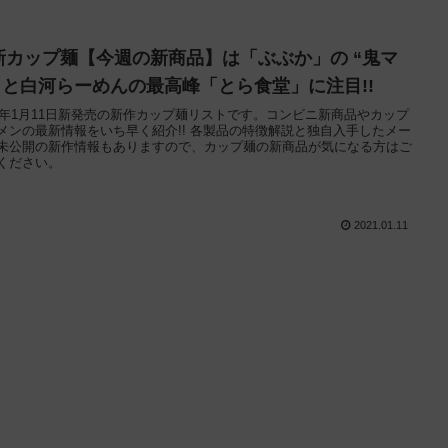
新カップ麺【今週の新商品】は「ぶぶか」の “鬼マ
” と白河らーめんの最高峰「とら食堂」に注目!!
21年1月11日新発売の新作カップ麺リストです。コンビニ新商品やカップ
メンの最新情報をいち早く紹介!! 各製品の特徴解説と独自入手したメー
未公開の新作情報もありますので、カップ麺の新商品が気になる方はご
ください。
2021.01.11