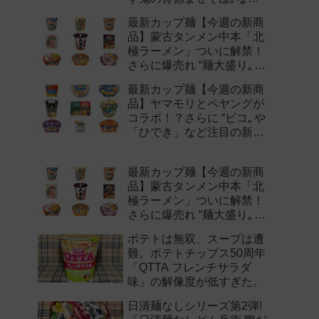
注目の新作まとめ！
最新カップ麺【今週の新商
品】蒙古タンメン中本「北
極ラーメン」ついに解禁！
さらに爆売れ “麺大盛り„ シ
リーズの新味など注目の新
最新カップ麺【今週の新商
作まとめ！
品】ヤマモリとペヤングが
コラボ！？さらに “ピコ„ や
「ひでき」など注目の新作
まとめ！
最新カップ麺【今週の新商
品】蒙古タンメン中本「北
極ラーメン」ついに解禁！
さらに爆売れ “麺大盛り„ シ
リーズの新味など注目の新
ポテトは無双、スープは遭
作まとめ！
難。ポテトチップス50周年
「QTTA フレンチサラダ
味」の解像度が低すぎた。
日清麺なしシリーズ第2弾!