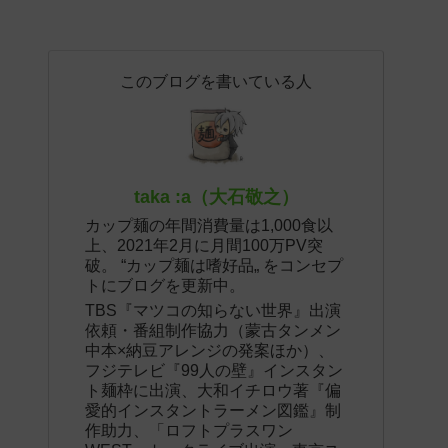
このブログを書いている人
taka :a（大石敬之）
カップ麺の年間消費量は1,000食以
上、2021年2月に月間100万PV突
破。 “カップ麺は嗜好品„ をコンセプ
トにブログを更新中。
TBS『マツコの知らない世界』出演
依頼・番組制作協力（蒙古タンメン
中本×納豆アレンジの発案ほか）、
フジテレビ『99人の壁』インスタン
ト麺枠に出演、大和イチロウ著『偏
愛的インスタントラーメン図鑑』制
作助力、「ロフトプラスワン