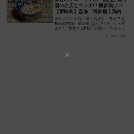
サンポー食品
湯の名店とコラボ!? 博多鶏ソバ
【華味鳥】監修「博多極上鶏白湯
ソバ」新発売!!
豚骨のプロが鶏白湯の名店とコラボ!? 九
州産銘柄鶏・華味鳥 (はなみどり) から生
まれた “水炊き専門店” の鶏ソバをカップ
ラーメンで再現!! サンポー食品「博多華
2021.01.30
味鳥監修 博多極上鶏白湯ソバ」を食べて
みた感想と評価・レビューです。