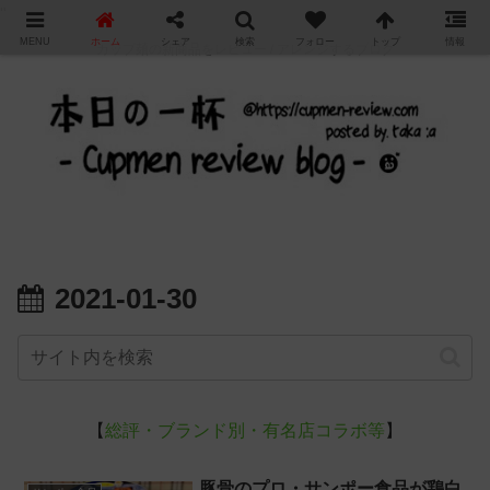
"
MENU
ホーム
シェア
検索
フォロー
トップ
情報
カップ麺の新商品をレビュー / アレンジするブログ
2021-01-30
【
総評・ブランド別・有名店コラボ等
】
豚骨のプロ・サンポー食品が鶏白