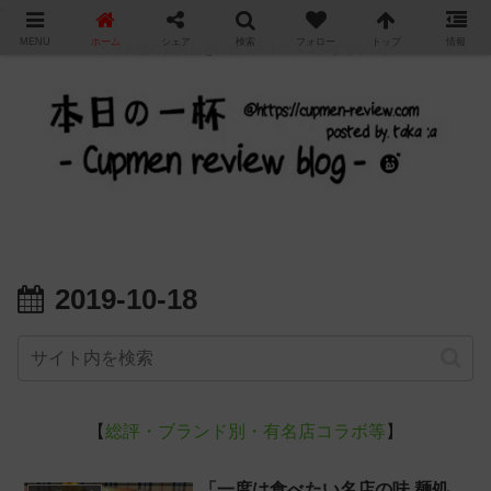
"
MENU
ホーム
シェア
検索
フォロー
トップ
情報
カップ麺の新商品をレビュー / アレンジするブログ
2019-10-18
【
総評・ブランド別・有名店コラボ等
】
「一度は食べたい名店の味 麺処