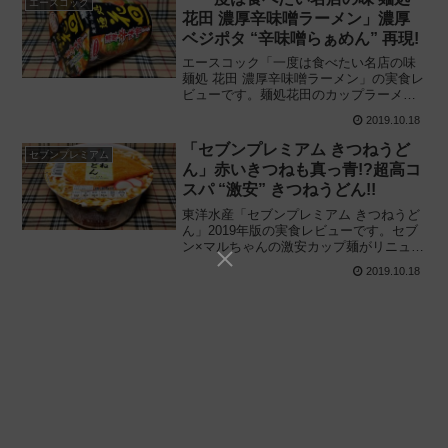
エースコック
花田 濃厚辛味噌ラーメン」濃厚
ベジポタ “辛味噌らぁめん” 再現!
エースコック「一度は食べたい名店の味
麺処 花田 濃厚辛味噌ラーメン」の実食レ
ビューです。麺処花田のカップラーメン
第2弾! 白味噌が特徴的でクセになる “濃
2019.10.18
厚ベジポタ辛味噌らぁめん” をカップ麺で
再現、実際に食べてみた感想と評価で
「セブンプレミアム きつねうど
セブンプレミアム
す。
ん」赤いきつねも真っ青!?超高コ
スパ “激安” きつねうどん!!
東洋水産「セブンプレミアム きつねうど
ん」2019年版の実食レビューです。セブ
ン×マルちゃんの激安カップ麺がリニュー
アル!!コシの強い麺と大サイズの油揚げ、
2019.10.18
税込95円とは思えない “高コスパ商品” を
実際に食べてみた感想と評価です。