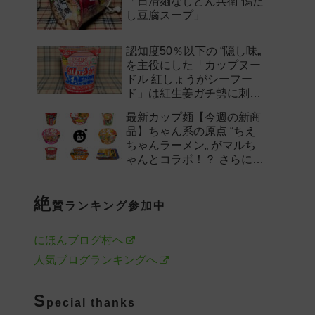
「日清麺なしどん兵衛 鴨だ
し豆腐スープ」
認知度50％以下の “隠し味„
を主役にした「カップヌー
ドル 紅しょうがシーフー
ド」は紅生姜ガチ勢に刺さ
るのか——。
最新カップ麺【今週の新商
品】ちゃん系の原点 “ちえ
ちゃんラーメン„ がマルち
ゃんとコラボ！？ さらに
「末廣家」や「鴨to葱」参
戦など注目の新作まとめ！
絶
賛ランキング参加中
にほんブログ村へ
人気ブログランキングへ
S
pecial thanks