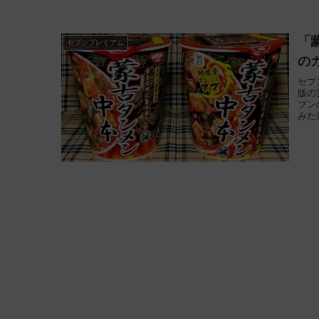
「
セブンプレミアム
の
セブ
版の
ブン
みた