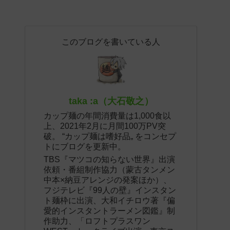
このブログを書いている人
taka :a（大石敬之）
カップ麺の年間消費量は1,000食以
上、2021年2月に月間100万PV突
破。 “カップ麺は嗜好品„ をコンセプ
トにブログを更新中。
TBS『マツコの知らない世界』出演
依頼・番組制作協力（蒙古タンメン
中本×納豆アレンジの発案ほか）、
フジテレビ『99人の壁』インスタン
ト麺枠に出演、大和イチロウ著『偏
愛的インスタントラーメン図鑑』制
作助力、「ロフトプラスワン