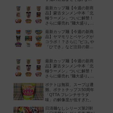
注目の新作まとめ！
最新カップ麺【今週の新商
品】蒙古タンメン中本「北
極ラーメン」ついに解禁！
さらに爆売れ “麺大盛り„ シ
リーズの新味など注目の新
最新カップ麺【今週の新商
作まとめ！
品】ヤマモリとペヤングが
コラボ！？さらに “ピコ„ や
「ひでき」など注目の新作
まとめ！
最新カップ麺【今週の新商
品】蒙古タンメン中本「北
極ラーメン」ついに解禁！
さらに爆売れ “麺大盛り„ シ
リーズの新味など注目の新
ポテトは無双、スープは遭
作まとめ！
難。ポテトチップス50周年
「QTTA フレンチサラダ
味」の解像度が低すぎた。
日清麺なしシリーズ第2弾!