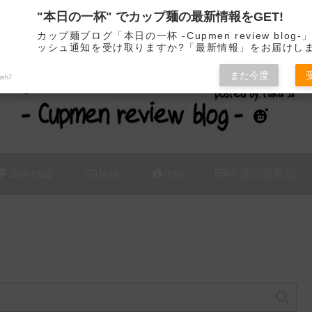
"本日の一杯" でカップ麺の最新情報をGET!
カップ麺の新商品をレビュー / アレンジするブログ
カップ麺ブログ「本日の一杯 -Cupmen review blog
ッシュ通知を受け取りますか?「最新情報」をお届けし
また今度
ush7
Site map
Mail
Info
今週の新商品