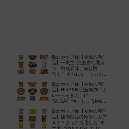
最新カップ麺【今週の新商
品】一風堂 “完全自社開発„
の「白丸元味」先行販
売！？ さらにローソンの激
辛チャレンジなどど注目の
最新カップ麺【今週の新商
新作まとめ！
品】HIKAKIN完全新作「カ
レーみそきん」に
“SUGAKIYAこしょうMAX„
など注目の新作まとめ！
最新カップ麺【今週の新商
品】熱湯禁止の冷やしカプ
ヌ！？さらに進化した “す
ず鬼の背徳まぜそば„ など