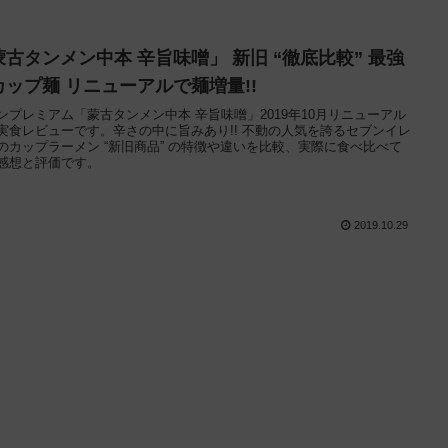
蒙古タンメン中本 辛旨味噌」 新旧 “徹底比較” 最強
カップ麺 リニューアルで麺増量!!
ンプレミアム「蒙古タンメン中本 辛旨味噌」2019年10月リニューアル
実食レビューです。辛さの中に旨みあり!! 不動の人気を誇るセブンイレ
のカップラーメン “新旧商品” の特徴や違いを比較、実際に食べ比べて
感想と評価です。
2019.10.29