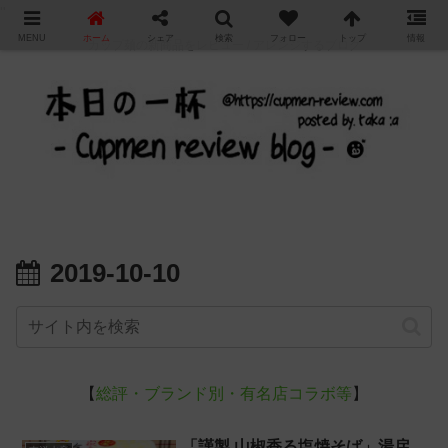
"
MENU
ホーム
シェア
検索
フォロー
トップ
情報
カップ麺の新商品をレビュー / アレンジするブログ
2019-10-10
【
総評・ブランド別・有名店コラボ等
】
「謹製 山椒香る塩焼そば」湯戻