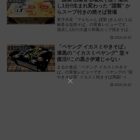
東洋水産
し1分!!生まれ変わった “謹製” か
らスープ付きの焼そば登場
東洋水産「マルちゃん 謹製 (きんせい) 山
椒香る塩焼そば」の実食レビューです。
湯戻し1分の大盛り和風カップ焼きそば新
発売! 生まれ変わった “謹製” シリーズ第2
2019.10.10
弾は戻し湯で作るチキンスープ付の塩焼
そば、実際に食べてみた感想と評価で
「ペヤング イカスミやきそば」
まるか食品
す。
漆黒の “イカスミペヤング” 堂々
復活!!この黒さ伊達じゃない
まるか食品「ペヤング イカスミやきそ
ば」の実食レビューです。ペヤングの “脱
やきそば系” イカスミ焼きそば再販! イカ
スミスパゲッティ的な完成度の高いソー
2019.10.10
スに本物のイカも入っている変わり種焼
そばを実際に食べてみた感想と評価で
す。