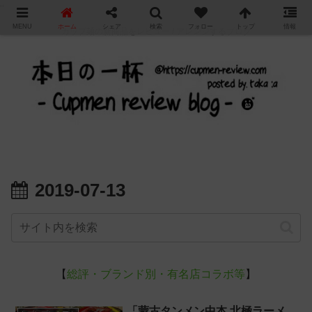
"
MENU
ホーム
シェア
検索
フォロー
トップ
情報
カップ麺の新商品をレビュー / アレンジするブログ
2019-07-13
【
総評・ブランド別・有名店コラボ等
】
「蒙古タンメン中本 北極ラーメ