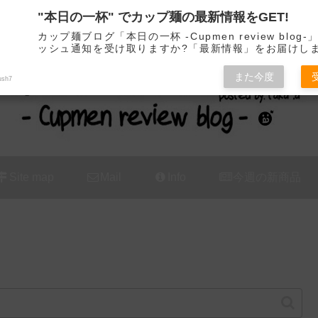
"本日の一杯" でカップ麺の最新情報をGET!
カップ麺の新商品をレビュー / アレンジするブログ
カップ麺ブログ「本日の一杯 -Cupmen review blog
ッシュ通知を受け取りますか?「最新情報」をお届けし
また今度
ush7
Site map
Mail
Info
今週の新商品