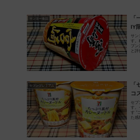
「
サンヨー食品
I
サン
す。
ブン
と評
「
セブンプレミアム
コス
セブ
す。
す 
た感