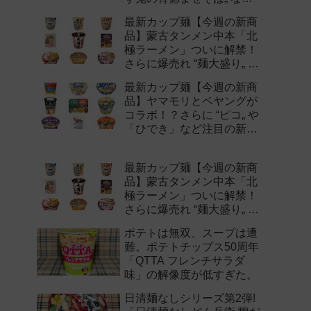
注目の新作まとめ！
最新カップ麺【今週の新商
品】蒙古タンメン中本「北
極ラーメン」ついに解禁！
さらに爆売れ “麺大盛り„ シ
リーズの新味など注目の新
最新カップ麺【今週の新商
作まとめ！
品】ヤマモリとペヤングが
コラボ！？さらに “ピコ„ や
「ひでき」など注目の新作
まとめ！
最新カップ麺【今週の新商
品】蒙古タンメン中本「北
極ラーメン」ついに解禁！
さらに爆売れ “麺大盛り„ シ
リーズの新味など注目の新
ポテトは無双、スープは遭
作まとめ！
難。ポテトチップス50周年
「QTTA フレンチサラダ
味」の解像度が低すぎた。
日清麺なしシリーズ第2弾!