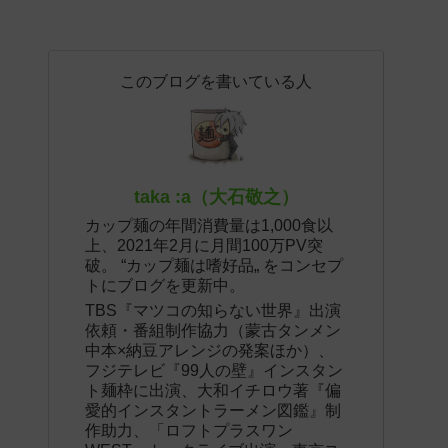
このブログを書いている人
taka :a（大石敬之）
カップ麺の年間消費量は1,000食以
上、2021年2月に月間100万PV突
破。 “カップ麺は嗜好品„ をコンセプ
トにブログを更新中。
TBS『マツコの知らない世界』出演
依頼・番組制作協力（蒙古タンメン
中本×納豆アレンジの発案ほか）、
フジテレビ『99人の壁』インスタン
ト麺枠に出演、大和イチロウ著『偏
愛的インスタントラーメン図鑑』制
作助力、「ロフトプラスワン