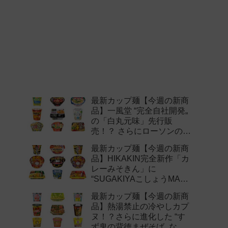
最新カップ麺【今週の新商
品】一風堂 “完全自社開発„
の「白丸元味」先行販
売！？ さらにローソンの激
辛チャレンジなどど注目の
最新カップ麺【今週の新商
新作まとめ！
品】HIKAKIN完全新作「カ
レーみそきん」に
“SUGAKIYAこしょうMAX„
など注目の新作まとめ！
最新カップ麺【今週の新商
品】熱湯禁止の冷やしカプ
ヌ！？さらに進化した “す
ず鬼の背徳まぜそば„ など