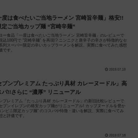
一度は食べたいご当地ラーメン 宮崎旨辛麺」格安!!
Y限定ご当地カップ麺 “宮崎辛麺”
ヨー食品「一度は食べたいご当地ラーメン 宮崎旨辛麺」のレビューで
税込100円で “宮崎辛麺” を再現!? ニンニクと唐辛子の辛さが特徴的なセ
系列スーパー限定の辛いカップラーメンを解説、実際に食べてみた感想
価です。
2019.07.18
セブンプレミアム たっぷり具材 カレーヌードル」高
パ!!さらに “濃厚” リニューアル
ンプレミアム「たっぷり具材 カレーヌードル」の新旧比較レビューで
セブンイレブンの格安カップ麺がリニューアル! カップヌードルを脅か
“コンビニ限定カップ麺” のコスパや特徴・違いを解説、実際に食べてみ
想と評価です。
2019.07.18