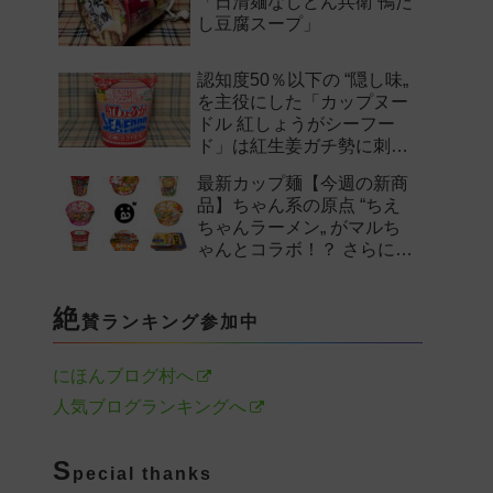
「日清麺なしどん兵衛 鴨だ
し豆腐スープ」
認知度50％以下の “隠し味„
を主役にした「カップヌー
ドル 紅しょうがシーフー
ド」は紅生姜ガチ勢に刺さ
るのか——。
最新カップ麺【今週の新商
品】ちゃん系の原点 “ちえ
ちゃんラーメン„ がマルち
ゃんとコラボ！？ さらに
「末廣家」や「鴨to葱」参
戦など注目の新作まとめ！
絶
賛ランキング参加中
にほんブログ村へ
人気ブログランキングへ
S
pecial thanks