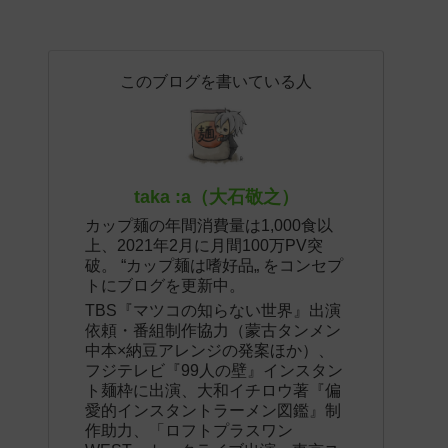
このブログを書いている人
taka :a（大石敬之）
カップ麺の年間消費量は1,000食以
上、2021年2月に月間100万PV突
破。 “カップ麺は嗜好品„ をコンセプ
トにブログを更新中。
TBS『マツコの知らない世界』出演
依頼・番組制作協力（蒙古タンメン
中本×納豆アレンジの発案ほか）、
フジテレビ『99人の壁』インスタン
ト麺枠に出演、大和イチロウ著『偏
愛的インスタントラーメン図鑑』制
作助力、「ロフトプラスワン