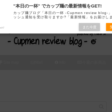
"本日の一杯" でカップ麺の最新情報をGET!
カップ麺の新商品をレビュー / アレンジするブログ
カップ麺ブログ「本日の一杯 -Cupmen review blog
ッシュ通知を受け取りますか?「最新情報」をお届けし
また今度
ush7
Site map
Mail
Info
今週の新商品