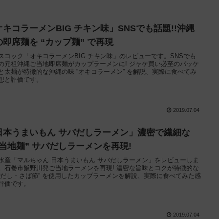
オキコラーメンBIG チキン味」SNSでも話題!!沖縄
の即席麺を “カップ麺” で再現
スコック「オキコラーメンBIG チキン味」のレビューです。SNSでも
の元祖沖縄ご当地即席麺がカップラーメンに! ジャケ買い必至のパッケ
と太麺が特徴的な沖縄の味 “オキコラーメン” を解説、実際に食べてみ
想と評価です。
2019.07.04
日本うまいもん サバだしラーメン」濃密で繊細な
ご当地麺” サバだしラーメンを再現!
水産「マルちゃん 日本うまいもん サバだしラーメン」をレビューしま
。石巻市飯野川発ご当地ラーメンを再現! 濃密な旨味とコクが特徴的な
バだし・さば節” を使用したカップラーメンを解説、実際に食べてみた感
評価です。
2019.07.04