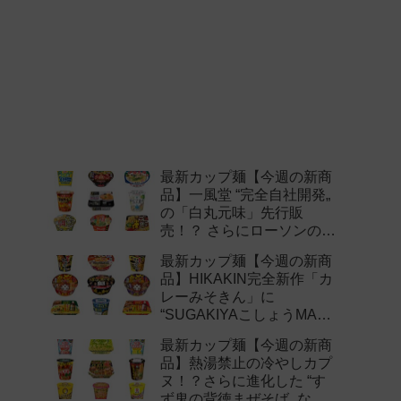
最新カップ麺【今週の新商
品】一風堂 “完全自社開発„
の「白丸元味」先行販
売！？ さらにローソンの激
辛チャレンジなどど注目の
最新カップ麺【今週の新商
新作まとめ！
品】HIKAKIN完全新作「カ
レーみそきん」に
“SUGAKIYAこしょうMAX„
など注目の新作まとめ！
最新カップ麺【今週の新商
品】熱湯禁止の冷やしカプ
ヌ！？さらに進化した “す
ず鬼の背徳まぜそば„ など