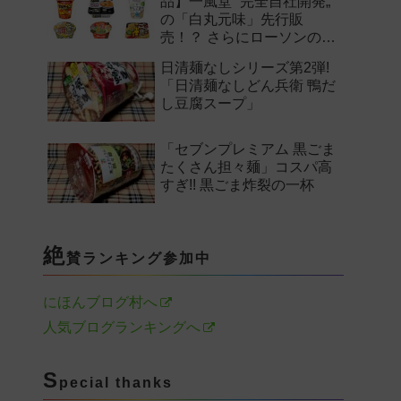
品】一風堂 “完全自社開発„
の「白丸元味」先行販
売！？ さらにローソンの激
辛チャレンジなどど注目の
日清麺なしシリーズ第2弾!
新作まとめ！
「日清麺なしどん兵衛 鴨だ
し豆腐スープ」
「セブンプレミアム 黒ごま
たくさん担々麺」コスパ高
すぎ!! 黒ごま炸裂の一杯
絶
賛ランキング参加中
にほんブログ村へ
人気ブログランキングへ
S
pecial thanks