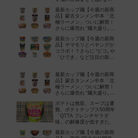
注目の新作まとめ！
最新カップ麺【今週の新商
品】蒙古タンメン中本「北
極ラーメン」ついに解禁！
さらに爆売れ “麺大盛り„ シ
リーズの新味など注目の新
最新カップ麺【今週の新商
作まとめ！
品】ヤマモリとペヤングが
コラボ！？さらに “ピコ„ や
「ひでき」など注目の新作
まとめ！
最新カップ麺【今週の新商
品】蒙古タンメン中本「北
極ラーメン」ついに解禁！
さらに爆売れ “麺大盛り„ シ
リーズの新味など注目の新
ポテトは無双、スープは遭
作まとめ！
難。ポテトチップス50周年
「QTTA フレンチサラダ
味」の解像度が低すぎた。
最新カップ麺【今週の新商