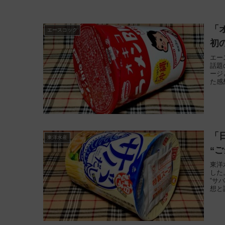
「
エースコック
初
エー
話題
ージ
た感
「
東洋水産
“
東洋
した
“サ
想と