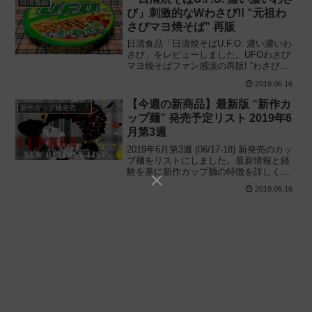
日清食品
び」刺激的なWわさび!! “元祖わ
さびマヨ焼そば” 再販
日清食品「日清焼そばU.F.O. 濃い濃いわ
さび」をレビューしました。UFOわさび
マヨ焼そばファン感涙の再販! “わさびマ
ヨ” と “わさびふりかけ” が特徴的な2019
2019.06.16
年版わさびマヨ焼そばの味と辛さを解
説、実際に食べてみた感想と評価です。
【今週の新商品】最新版 “新作カ
新作カップ麺発売予定
ップ麺” 発売予定リスト 2019年6
月第3週
2019年6月第3週 (06/17-18) 新発売のカッ
プ麺をリストにしました。最新情報と経
験を基に新作カップ麺の特徴を詳しく解
説! 独自入手した公式未発表の新商品情報
2019.06.16
も公開中なので、新製品や話題のニュー
スが気になる方はご参考ください。