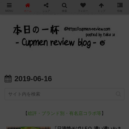
"
MENU
ホーム
シェア
検索
フォロー
トップ
情報
カップ麺の新商品をレビュー / アレンジするブログ
2019-06-16
【
総評・ブランド別・有名店コラボ等
】
「日清焼そばU.F.O. 濃い濃いわさ