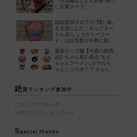
「日清麺なしどん兵衛 鴨だ
し豆腐スープ」
認知度50％以下の “隠し味„
を主役にした「カップヌー
ドル 紅しょうがシーフー
ド」は紅生姜ガチ勢に刺さ
るのか——。
最新カップ麺【今週の新商
品】ちゃん系の原点 “ちえ
ちゃんラーメン„ がマルち
ゃんとコラボ！？ さらに
「末廣家」や「鴨to葱」参
戦など注目の新作まとめ！
絶
賛ランキング参加中
にほんブログ村へ
人気ブログランキングへ
S
pecial thanks