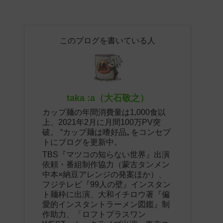
このブログを書いている人
taka :a（大石敬之）
カップ麺の年間消費量は1,000食以
上、2021年2月に月間100万PV突
破。 “カップ麺は嗜好品„ をコンセプ
トにブログを更新中。
TBS『マツコの知らない世界』出演
依頼・番組制作協力（蒙古タンメン
中本×納豆アレンジの発案ほか）、
フジテレビ『99人の壁』インスタン
ト麺枠に出演、大和イチロウ著『偏
愛的インスタントラーメン図鑑』制
作助力、「ロフトプラスワン