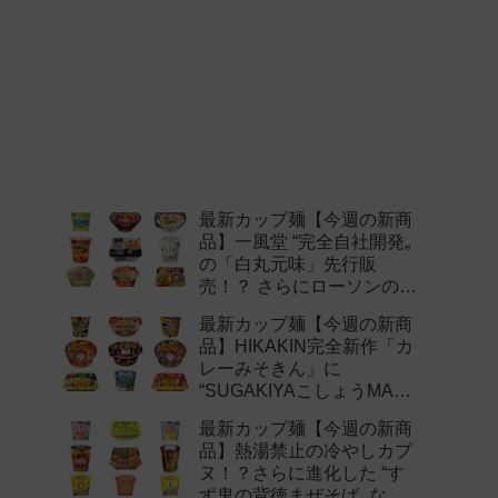
最新カップ麺【今週の新商
品】一風堂 “完全自社開発„
の「白丸元味」先行販
売！？ さらにローソンの激
辛チャレンジなどど注目の
最新カップ麺【今週の新商
新作まとめ！
品】HIKAKIN完全新作「カ
レーみそきん」に
“SUGAKIYAこしょうMAX„
など注目の新作まとめ！
最新カップ麺【今週の新商
品】熱湯禁止の冷やしカプ
ヌ！？さらに進化した “す
ず鬼の背徳まぜそば„ など