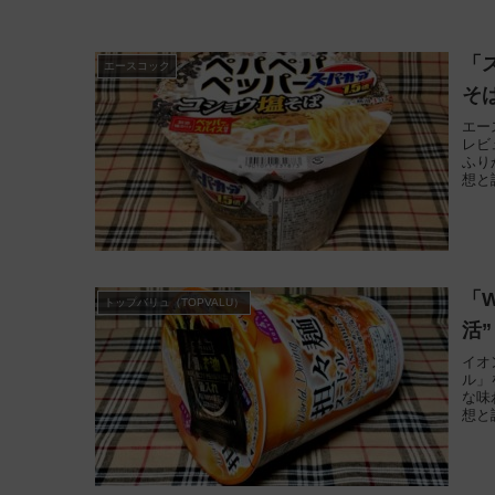
「
エースコック
そ
エー
レビ
ふり
想と
「W
トップバリュ（TOPVALU）
活
イオ
ル」
な味
想と