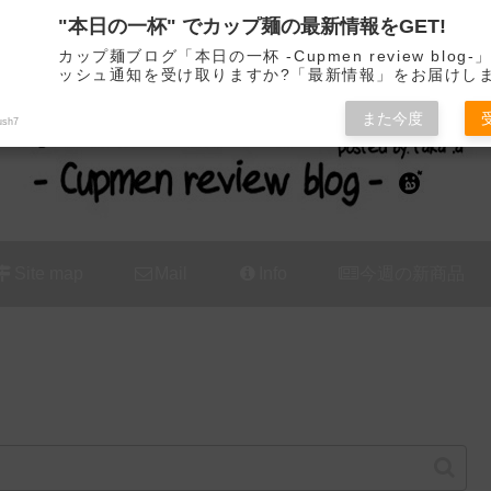
"本日の一杯" でカップ麺の最新情報をGET!
カップ麺の新商品をレビュー / アレンジするブログ
カップ麺ブログ「本日の一杯 -Cupmen review blog
ッシュ通知を受け取りますか?「最新情報」をお届けし
また今度
ush7
Site map
Mail
Info
今週の新商品