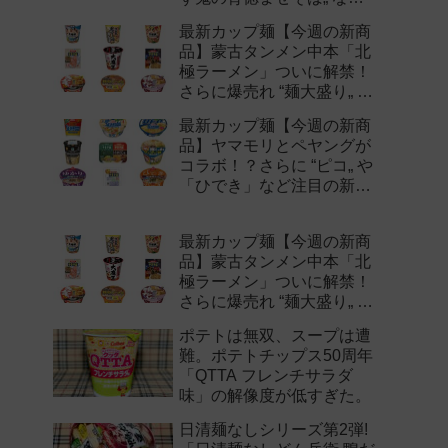
注目の新作まとめ！
最新カップ麺【今週の新商
品】蒙古タンメン中本「北
極ラーメン」ついに解禁！
さらに爆売れ “麺大盛り„ シ
リーズの新味など注目の新
最新カップ麺【今週の新商
作まとめ！
品】ヤマモリとペヤングが
コラボ！？さらに “ピコ„ や
「ひでき」など注目の新作
まとめ！
最新カップ麺【今週の新商
品】蒙古タンメン中本「北
極ラーメン」ついに解禁！
さらに爆売れ “麺大盛り„ シ
リーズの新味など注目の新
ポテトは無双、スープは遭
作まとめ！
難。ポテトチップス50周年
「QTTA フレンチサラダ
味」の解像度が低すぎた。
日清麺なしシリーズ第2弾!