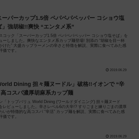
スーパーカップ1.5倍 ペパペパペッパー コショウ塩
ば」強胡椒!!爽快 “エンタメ系”
スコック「スーパーカップ1.5倍 ペパペパペッパー コショウ塩そば」を
ューしました。爽快なエンタメ系カップ麺登場! 別添の “胡椒を目一杯
かけた” 大盛カップラーメンの辛さと特徴を解説、実際に食べてみた感
評価です。
2019.06.29
orld Dining 担々麺ヌードル」破格!!イオンで “辛
” 高コスパ濃厚胡麻系カップ麺
ン「トップバリュ World Dining (ワールドダイニング) 担々麺ヌード
をレビューしました。辛さレベル6の大辛!? すりごまと練りごまの濃厚
わいが特徴的な高コスパ “辛活” カップ麺を解説、実際に食べてみた感
評価です。
2019.06.29