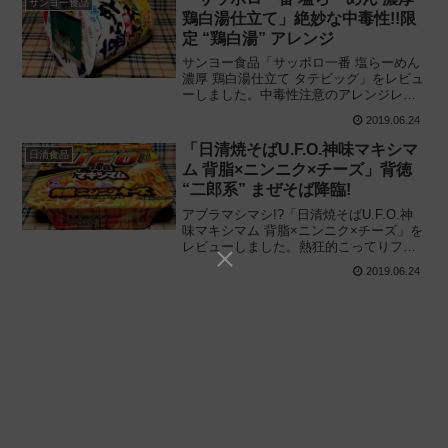
サンヨー食品
鶏白湯仕立て」絶妙な中毒性!!限
定 “鶏白湯” アレンジ
サンヨー食品「サッポロ一番 塩らーめん
濃厚 鶏白湯仕立て タテビッグ」をレビュ
ーしました。中毒性注意のアレンジレシ
ピ! 袋麺の特徴的な味を守りつつ鶏白湯に
2019.06.24
仕立てたカップ麺だけの変わり種を解
説、実際に食べてみた感想と評価です。
「日清焼そばU.F.O.神味マキシマ
日清食品
ム 背脂×ニンニク×チーズ」背徳
“二郎系” まぜそば降臨!
アブラマシマシ!?「日清焼そばU.F.O.神
味マキシマム 背脂×ニンニク×チーズ」を
レビューしました。熱狂的こってりファ
ンに捧ぐ背徳の味! あとがけ背脂と粉チー
2019.06.24
ズが特徴的な “二郎系” カップ麺を解説、
実際に食べてみた感想と評価です。