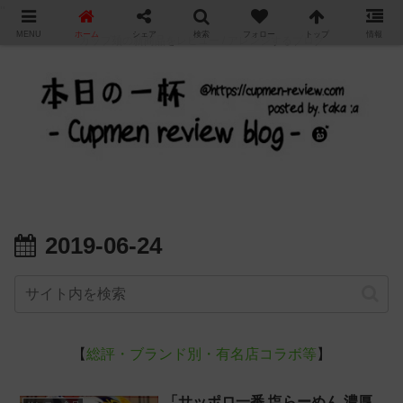
"
MENU
ホーム
シェア
検索
フォロー
トップ
情報
カップ麺の新商品をレビュー / アレンジするブログ
2019-06-24
【
総評・ブランド別・有名店コラボ等
】
「サッポロ一番 塩らーめん 濃厚