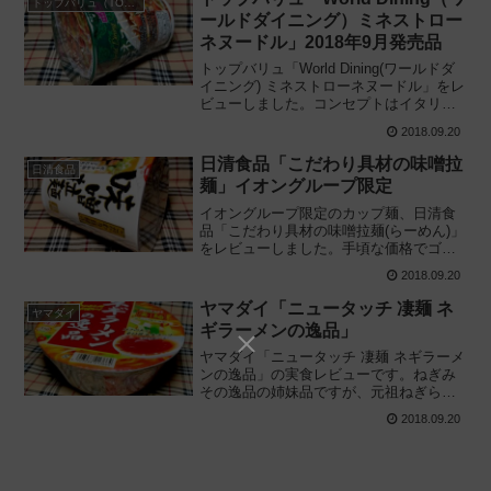
トップバリュ（TOPVALU）
ールドダイニング）ミネストロー
ネヌードル」2018年9月発売品
トップバリュ「World Dining(ワールドダ
イニング) ミネストローネヌードル」をレ
ビューしました。コンセプトはイタリア
の味を手軽に楽しむ! イオンで復活したミ
2018.09.20
ネストローネのカップ麺を実際に食べて
みた感想です。2018/09/18新発売
日清食品「こだわり具材の味噌拉
日清食品
麺」イオングループ限定
イオングループ限定のカップ麺、日清食
品「こだわり具材の味噌拉麺(らーめん)」
をレビューしました。手頃な価格でゴロ
ッと炙り叉焼入り! 具材にこだわった新シ
2018.09.20
リーズをコスパに注目しながら実食し、
詳しく解説します。2018/09/10新発売
ヤマダイ「ニュータッチ 凄麺 ネ
ヤマダイ
ギラーメンの逸品」
ヤマダイ「ニュータッチ 凄麺 ネギラーメ
ンの逸品」の実食レビューです。ねぎみ
その逸品の姉妹品ですが、元祖ねぎらー
めんとの違いも比較しながら食べまし
2018.09.20
た。カップ麺のフリーズドライ製法につ
いても解説しています。2018/09/03新発
売。