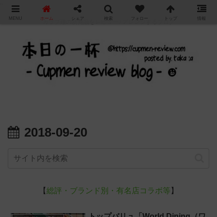
"
MENU
ホーム
シェア
検索
フォロー
トップ
情報
カップ麺の新商品をレビュー / アレンジするブログ
2018-09-20
【
総評・ブランド別・有名店コラボ等
】
トップバリュ「World Dining（ワ