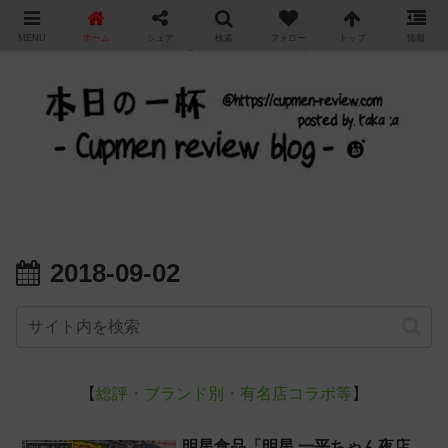
"
MENU
ホーム
シェア
検索
フォロー
トップ
情報
カップ麺の新商品をレビュー / アレンジするブログ
2018-09-02
【
総評・ブランド別・有名店コラボ等
】
明星食品「明星 一平ちゃん夜店