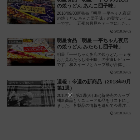
明星食品
の焼うどん あんこ団子味」
2018/09/03新発売「明星 一平ちゃん夜店
の焼うどん あんこ団子味」の実食レビュ
ーです。十五夜お月見をテーマにした和
スイーツ感覚の斬新な甘塩っぱい焼うど
2018.09.02
んが爆誕! 実際に食べてみた感想を写真付
で丁寧にお伝えします。
明星食品「明星 一平ちゃん夜店
明星食品
の焼うどん みたらし団子味」
明星「一平ちゃん夜店の焼うどん 十五夜
お月見みたらし団子味」の実食レビュー
です。和スイーツとカップ麺が合体して
しまったキワモノ路線の変わり種を"みた
2018.09.02
らし団子味"の再現度に注目しながら解説
します。2018/09/03新発売
週報：今週の新商品（2018年9月
新作カップ麺発売予定
第1週）
2018年9月第1週(9月3日)新発売のカップ
麺新商品とリニューアル品をリストにし
ました。各製品の情報を纏めて今週注目
の新商品をピックアップ！所感を交えた
2018.09.02
解説も行なっているので、最新情報が気
になる方はチェックしてみてください。