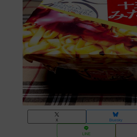
X
Bluesky
LINE