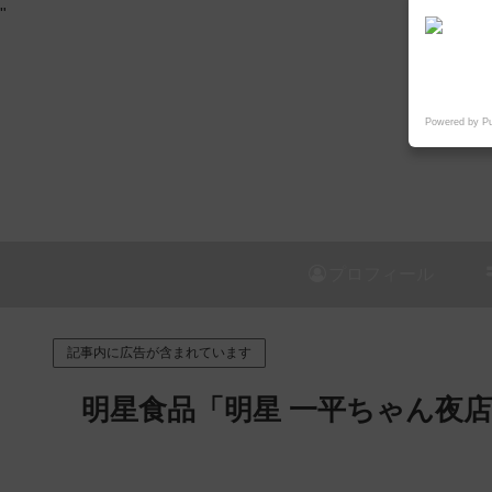
"
Powered by P
プロフィール
記事内に広告が含まれています
明星食品「明星 一平ちゃん夜