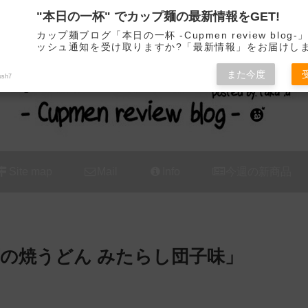
"本日の一杯" でカップ麺の最新情報をGET!
カップ麺の新商品をレビュー / アレンジするブログ
カップ麺ブログ「本日の一杯 -Cupmen review blog
ッシュ通知を受け取りますか?「最新情報」をお届けし
また今度
ush7
Site map
Mail
Info
今週の新商品
店の焼うどん みたらし団子味」