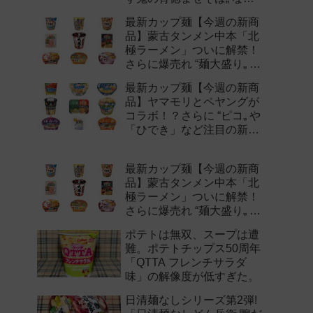
注目の新作まとめ！
最新カップ麺【今週の新商
品】蒙古タンメン中本「北
極ラーメン」ついに解禁！
さらに爆売れ “麺大盛り„ シ
リーズの新味など注目の新
最新カップ麺【今週の新商
作まとめ！
品】ヤマモリとペヤングが
コラボ！？さらに “ピコ„ や
「ひでき」など注目の新作
まとめ！
最新カップ麺【今週の新商
品】蒙古タンメン中本「北
極ラーメン」ついに解禁！
さらに爆売れ “麺大盛り„ シ
リーズの新味など注目の新
ポテトは無双、スープは遭
作まとめ！
難。ポテトチップス50周年
「QTTA フレンチサラダ
味」の解像度が低すぎた。
日清麺なしシリーズ第2弾!