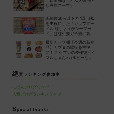
「日清麺なしどん兵衛 鴨だ
し豆腐スープ」
認知度50％以下の “隠し味„
を主役にした「カップヌー
ドル 紅しょうがシーフー
ド」は紅生姜ガチ勢に刺さ
るのか——。
最新カップ麺【今週の新商
品】カプヌの脇役を主役
に！？ セブンの傑作復活や
マルちゃん×カルビーなど
注目の新作まとめ！
絶
賛ランキング参加中
にほんブログ村へ
人気ブログランキングへ
S
pecial thanks