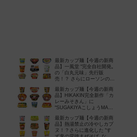
最新カップ麺【今週の新商
品】一風堂 “完全自社開発„
の「白丸元味」先行販
売！？ さらにローソンの激
辛チャレンジなどど注目の
最新カップ麺【今週の新商
新作まとめ！
品】HIKAKIN完全新作「カ
レーみそきん」に
“SUGAKIYAこしょうMAX„
など注目の新作まとめ！
最新カップ麺【今週の新商
品】熱湯禁止の冷やしカプ
ヌ！？さらに進化した “す
ず鬼の背徳まぜそば„ など