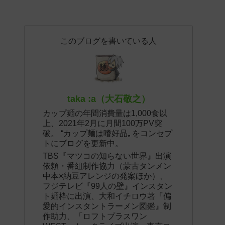
このブログを書いている人
taka :a（大石敬之）
カップ麺の年間消費量は1,000食以
上、2021年2月に月間100万PV突
破。 “カップ麺は嗜好品„ をコンセプ
トにブログを更新中。
TBS『マツコの知らない世界』出演
依頼・番組制作協力（蒙古タンメン
中本×納豆アレンジの発案ほか）、
フジテレビ『99人の壁』インスタン
ト麺枠に出演、大和イチロウ著『偏
愛的インスタントラーメン図鑑』制
作助力、「ロフトプラスワン