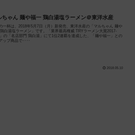
ルちゃん 麺や福一 鶏白湯塩ラーメン＠東洋水産
の一杯は、2018年5月7日（月）新発売、東洋水産の「マルちゃん 麺や
 鶏白湯塩ラーメン」です。「業界最高権威 TRYラーメン大賞2017-
18」の「名店部門 鶏白湯」にて1位2連覇を達成した、「麺や福一」との
アップ商品で‥‥
2018.05.10