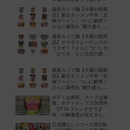
注目の新作まとめ！
最新カップ麺【今週の新商
品】蒙古タンメン中本「北
極ラーメン」ついに解禁！
さらに爆売れ “麺大盛り„ シ
リーズの新味など注目の新
最新カップ麺【今週の新商
作まとめ！
品】ヤマモリとペヤングが
コラボ！？さらに “ピコ„ や
「ひでき」など注目の新作
まとめ！
最新カップ麺【今週の新商
品】蒙古タンメン中本「北
極ラーメン」ついに解禁！
さらに爆売れ “麺大盛り„ シ
リーズの新味など注目の新
ポテトは無双、スープは遭
作まとめ！
難。ポテトチップス50周年
「QTTA フレンチサラダ
味」の解像度が低すぎた。
日清麺なしシリーズ第2弾!