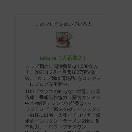
このブログを書いている人
taka :a（大石敬之）
カップ麺の年間消費量は1,000食以
上、2021年2月に月間100万PV突
破。 “カップ麺は嗜好品„ をコンセプ
トにブログを更新中。
TBS『マツコの知らない世界』出演
依頼・番組制作協力（蒙古タンメン
中本×納豆アレンジの発案ほか）、
フジテレビ『99人の壁』インスタン
ト麺枠に出演、大和イチロウ著『偏
愛的インスタントラーメン図鑑』制
作助力、「ロフトプラスワン