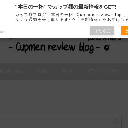
"本日の一杯" でカップ麺の最新情報をGET!
カップ麺の新商品をレビュー / アレンジするブログ
カップ麺ブログ「本日の一杯 -Cupmen review blog
ッシュ通知を受け取りますか?「最新情報」をお届けし
また今度
ush7
Site map
Mail
Info
今週の新商品