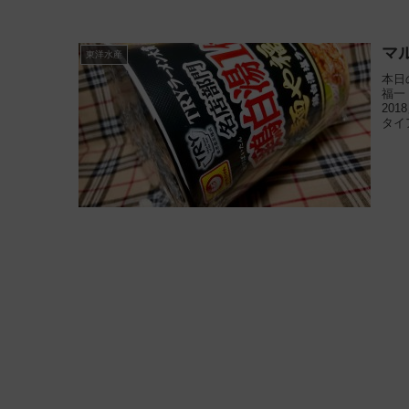
マ
東洋水産
本日
福一
20
タイ