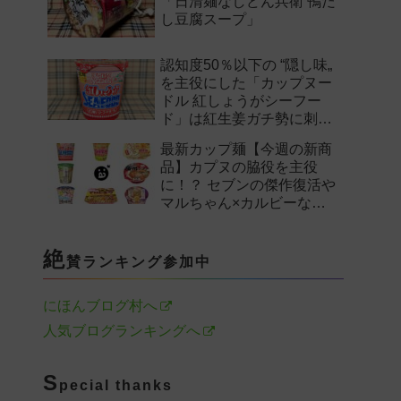
「日清麺なしどん兵衛 鴨だ
し豆腐スープ」
認知度50％以下の “隠し味„
を主役にした「カップヌー
ドル 紅しょうがシーフー
ド」は紅生姜ガチ勢に刺さ
るのか——。
最新カップ麺【今週の新商
品】カプヌの脇役を主役
に！？ セブンの傑作復活や
マルちゃん×カルビーなど
注目の新作まとめ！
絶
賛ランキング参加中
にほんブログ村へ
人気ブログランキングへ
S
pecial thanks