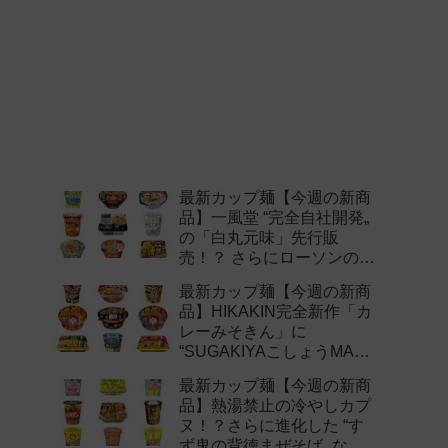
最新カップ麺【今週の新商
品】一風堂 “完全自社開発„
の「白丸元味」先行販
売！？ さらにローソンの激
辛チャレンジなどど注目の
最新カップ麺【今週の新商
新作まとめ！
品】HIKAKIN完全新作「カ
レーみそきん」に
“SUGAKIYAこしょうMAX„
など注目の新作まとめ！
最新カップ麺【今週の新商
品】熱湯禁止の冷やしカプ
ヌ！？さらに進化した “す
ず鬼の背徳まぜそば„ など