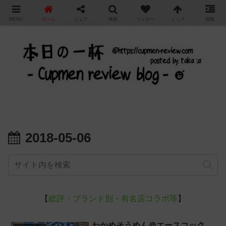
"
MENU
ホーム
シェア
検索
フォロー
トップ
情報
カップ麺の新商品をレビュー / アレンジするブログ
2018-05-06
【
総評・ブランド別・有名店コラボ等
】
わかめそうめん＠エースコック