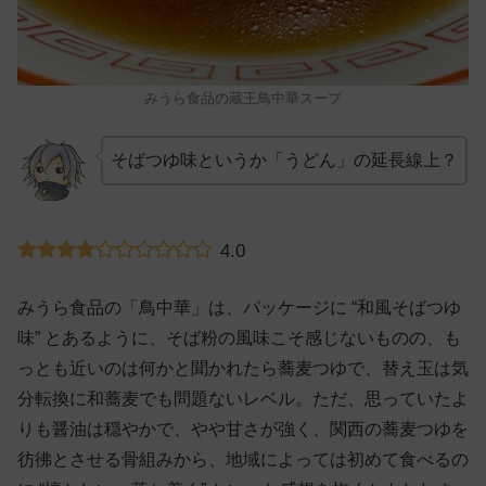
みうら食品の蔵王鳥中華スープ
そばつゆ味というか「うどん」の延長線上？
4.0
みうら食品の「鳥中華」は、パッケージに “和風そばつゆ
味” とあるように、そば粉の風味こそ感じないものの、も
っとも近いのは何かと聞かれたら蕎麦つゆで、替え玉は気
分転換に和蕎麦でも問題ないレベル。ただ、思っていたよ
りも醤油は穏やかで、やや甘さが強く、関西の蕎麦つゆを
彷彿とさせる骨組みから、地域によっては初めて食べるの