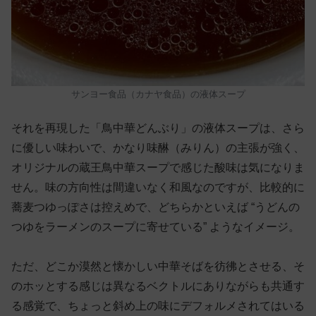
サンヨー食品（カナヤ食品）の液体スープ
それを再現した「鳥中華どんぶり」の液体スープは、さら
に優しい味わいで、かなり味醂（みりん）の主張が強く、
オリジナルの蔵王鳥中華スープで感じた酸味は気になりま
せん。味の方向性は間違いなく和風なのですが、比較的に
蕎麦つゆっぽさは控えめで、どちらかといえば “うどんの
つゆをラーメンのスープに寄せている” ようなイメージ。
ただ、どこか漠然と懐かしい中華そばを彷彿とさせる、そ
のホッとする感じは異なるベクトルにありながらも共通す
る感覚で、ちょっと斜め上の味にデフォルメされてはいる