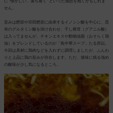
に “懐かしい、落ち着く” といった感想を抱くかもしれま
せん。
旨みは鰹節や宗田鰹節に由来するイノシン酸を中心に、昆
布のグルタミン酸を掛け合わせ、干し椎茸（グアニル酸）
は入ってませんが、チキンエキスや動物油脂（おそらく鶏
油）をブレンドしているのが「鳥中華スープ」たる所以。
今回は具材に鶏肉などを入れずに調理しましたが、ふんわ
りと上品に鶏の旨みが存在します。ただ、後味に残る強め
の酸味が少し気になるところ。