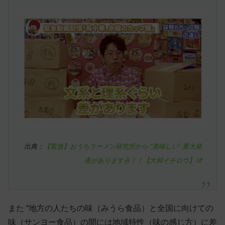
出典：
【緊急】おうちラーメン研究所から “美味しい” 重大発
表があります🍜！！【大和イチロウ】
また “地方の人たちの味（みうら食品）と全国に向けての
味（サンヨー食品）の間には地域特性（味の感じ方）に差