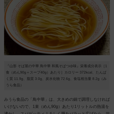
『山形 そば屋の中華 鳥中華 和風そばつゆ味』栄養成分表示［1
食（めん90g＋スープ40g）あたり］カロリー 372kcal、たんぱ
く質 11.9g、脂質 3.0g、炭水化物 72.6g、食塩相当量 8.2g（み
うら食品）
みうら食品の「鳥中華」は、大きめの鍋で調理しなければ
いけないので、1束（めん90g）あたり1リットルの熱湯を
沸かし、スパゲッティよろしく麺をバラッと広げたら、吹