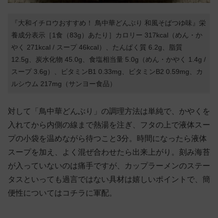
『大和イチロウおすすめ！ 鳥中華どんぶり 和風そばつゆ味』栄
養成分表示［1食（83g）あたり］カロリー 317kcal（めん・か
やく 271kcal / スープ 46kcal）、たんぱく質 6.2g、脂質
12.5g、炭水化物 45.0g、食塩相当量 5.0g（めん・かやく 1.4g /
スープ 3.6g）、ビタミンB1 0.33mg、ビタミンB2 0.59mg、カ
ルシウム 217mg
（サンヨー食品）
対して「鳥中華どんぶり」の調理方法は単純で、かやくを
入れてから内側の線まで熱湯を注ぎ、フタの上で液体スー
プの小袋を温めながら待つこと3分。時間になったら液体
スープを加え、よく混ぜ合わせたら出来上がり。刻み海苔
が入っていないのは痛手ですが、カップラーメンのステー
タスといっても過言ではない具材は嬉しいポイントで、簡
便性についてはコチラに軍配。