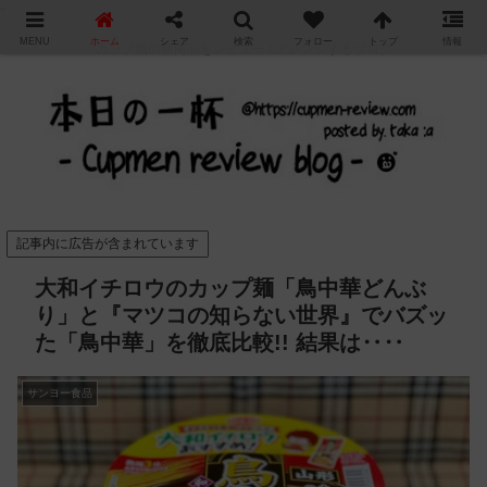
"
MENU
ホーム
シェア
検索
フォロー
トップ
情報
カップ麺の新商品をレビュー / アレンジするブログ
記事内に広告が含まれています
大和イチロウのカップ麺「鳥中華どんぶ
り」と『マツコの知らない世界』でバズッ
た「鳥中華」を徹底比較!! 結果は‥‥
サンヨー食品