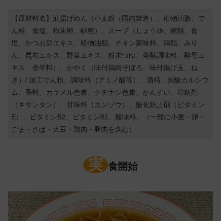
【原材料名】油揚げめん（小麦粉（国内製造）、植物油脂、で
ん粉、食塩、粉末卵、砂糖）、スープ（しょうゆ、糖類、食
塩、かつお節エキス、植物油脂、チキン調味料、鶏脂、みり
ん、昆布エキス、野菜エキス、粉末つゆ、発酵調味料、酵母エ
キス、香辛料）、かやく（味付鶏肉そぼろ、味付揚げ玉、ね
ぎ）/ 加工でん粉、調味料（アミノ酸等）、酒精、炭酸カルシウ
ム、香料、カラメル色素、クチナシ色素、かんすい、増粘剤
（キサンタン）、甘味料（カンゾウ）、酸化防止剤（ビタミン
E）、ビタミンB2、ビタミンB1、酸味料、（一部に小麦・卵・
ごま・さば・大豆・鶏肉・豚肉を含む）
実
食開始