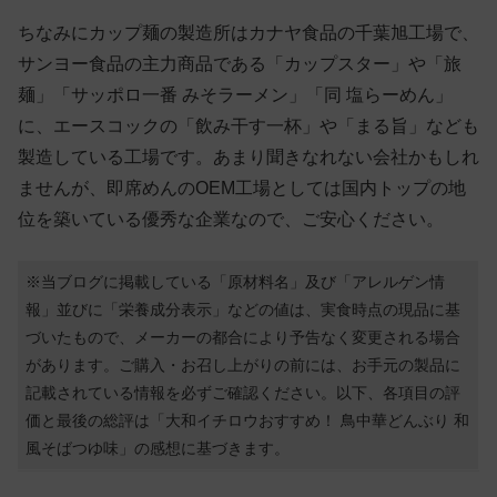
ちなみにカップ麺の製造所はカナヤ食品の千葉旭工場で、
サンヨー食品の主力商品である「カップスター」や「旅
麺」「サッポロ一番 みそラーメン」「同 塩らーめん」
に、エースコックの「飲み干す一杯」や「まる旨」なども
製造している工場です。あまり聞きなれない会社かもしれ
ませんが、即席めんのOEM工場としては国内トップの地
位を築いている優秀な企業なので、ご安心ください。
※当ブログに掲載している「原材料名」及び「アレルゲン情
報」並びに「栄養成分表示」などの値は、実食時点の現品に基
づいたもので、メーカーの都合により予告なく変更される場合
があります。ご購入・お召し上がりの前には、お手元の製品に
記載されている情報を必ずご確認ください。以下、各項目の評
価と最後の総評は「大和イチロウおすすめ！ 鳥中華どんぶり 和
風そばつゆ味」の感想に基づきます。