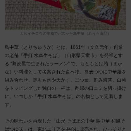
大和イチロウの推薦でバズッた鳥中華（みうら食品）
鳥中華（とりちゅうか）とは、1861年（文久元年）創業
の老舗「手打 水車生そば」（山形県天童市）を発祥とす
る “蕎麦屋で生まれたラーメン” で、もともとは賄（まか
な）い料理として考案された食べ物。蕎麦つゆに中華麺を
組み合わせ、鶏もも肉や天かす、三つ葉、刻み海苔、白葱
をトッピングした独自の一杯は、酌婦の口コミを切っ掛け
に、いつしか「手打 水車生そば」の名物として定着しま
す。
その味わいを再現した「山形 そば屋の中華 鳥中華 和風そ
ばつゆ味」は、東北エリアを中心に販売され、ひっそりと