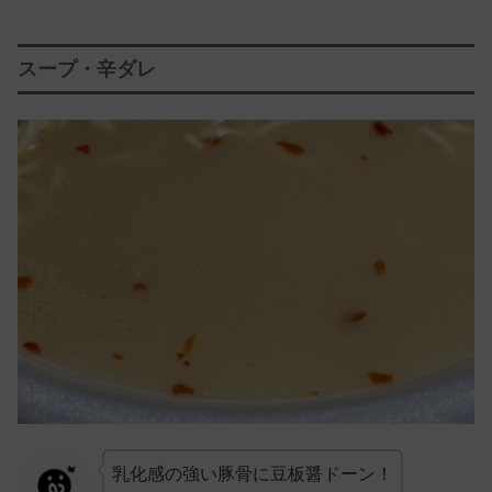
スープ・辛ダレ
乳化感の強い豚骨に豆板醤ドーン！