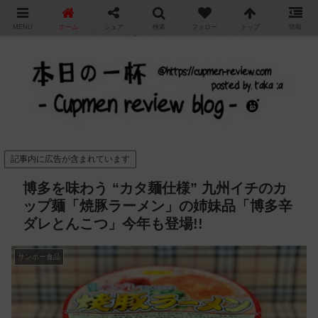
"
MENU
ホーム
シェア
検索
フォロー
トップ
情報
カップ麺の新商品をレビュー / アレンジするブログ
記事内に広告が含まれています
博多を味わう “カタ麺仕様” 九州イチのカ
ップ麺「焼豚ラーメン」の姉妹品「博多辛
ダレとんこつ」今年も登場!!
サンポー食品