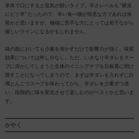
単体で口にすると塩気が鋭いタイプ。辛さレベルも “硬派
にピリ辛” だったので、辛い食べ物が得意な方であれば余
裕かと思いますが、極端に苦手な方にとっては若干ながら
厳しいラインになるかもしれません。
味の面においても少量を溶かすだけで影響力が強く、味変
効果については申し分なし。ただ、いきなり辛ダレをスー
プに溶かしてしまうと全体のイニシアチブを豆板醤に明け
渡すことになってしまうので、まずは辛ダレを入れずに白
濁とんこつスープを味わってから、辛ダレを少量ずつ使
い、段階的に味を変化させて楽しむのがベストかと思いま
す。
かやく