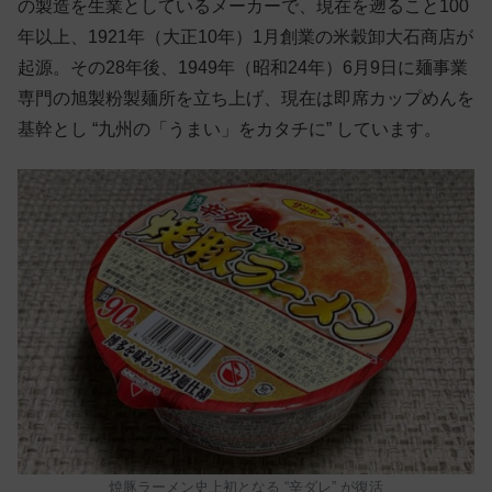
の製造を生業としているメーカーで、現在を遡ること100
年以上、1921年（大正10年）1月創業の米穀卸大石商店が
起源。その28年後、1949年（昭和24年）6月9日に麺事業
専門の旭製粉製麺所を立ち上げ、現在は即席カップめんを
基幹とし “九州の「うまい」をカタチに” しています。
焼豚ラーメン史上初となる “辛ダレ” が復活