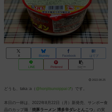
X
Bluesky
Facebook
はてブ
LINE
Pinterest
コピー
2022.08.25
どうも、taka :a（
@honjitsunoippai
）です。
本日の一杯は、2022年8月22日（月）新発売、サンポー食
品のカップ麺「
焼豚ラーメン 博多辛ダレとんこつ
」の実