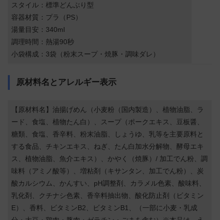
スタイル：標準どんぶり型
容器材質：プラ（PS）
湯量目安：340ml
調理時間：熱湯90秒
小袋構成：3袋（粉末スープ・焼豚・調味ダレ）
原材料名とアレルギー表示
【原材料名】油揚げめん（小麦粉（国内製造）、植物油脂、ラ
ード、食塩、植物たん白）、スープ（ポークエキス、豆板醤、
糖類、食塩、香辛料、粉末油脂、しょうゆ、乳等を主要原料と
する食品、チキンエキス、ねぎ、たん白加水分解物、酵母エキ
ス、植物油脂、魚介エキス）、かやく（焼豚）/ 加工でん粉、調
味料（アミノ酸等）、増粘剤（キサンタン、加工でん粉）、炭
酸カルシウム、かんすい、pH調整剤、カラメル色素、酸味料、
乳化剤、クチナシ色素、香辛料抽出物、酸化防止剤（ビタミン
E）、香料、ビタミンB2、ビタミンB1、（一部に小麦・乳成
分・大豆・鶏肉・豚肉・ゼラチン・ごまを含む）※本品は、え