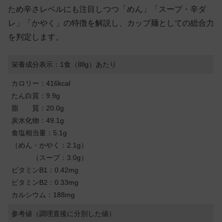
ため辛さレベルにも注目しつつ「めん」「スープ・辛ダ
レ」「かやく」の特徴を解説し、カップ麺としての総合力
を判定します。
栄養成分表示：1食（
g）あたり
88
カロリー：416kcal
たん白質：9.9g
脂 質：20.0g
炭水化物：49.1g
食塩相当量：5.1g
（めん・かやく：2.1g）
（スープ：3.0g）
ビタミンB1：0.42mg
ビタミンB2：0.33mg
カルシウム：188mg
参考値（調理直後に分別した値）