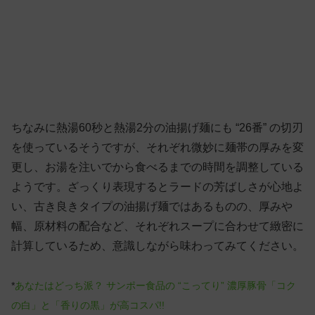
ちなみに熱湯60秒と熱湯2分の油揚げ麺にも “26番” の切刃
を使っているそうですが、それぞれ微妙に麺帯の厚みを変
更し、お湯を注いでから食べるまでの時間を調整している
ようです。ざっくり表現するとラードの芳ばしさが心地よ
い、古き良きタイプの油揚げ麺ではあるものの、厚みや
幅、原材料の配合など、それぞれスープに合わせて緻密に
計算しているため、意識しながら味わってみてください。
*
あなたはどっち派？ サンポー食品の “こってり” 濃厚豚骨「コク
の白」と「香りの黒」が高コスパ!!