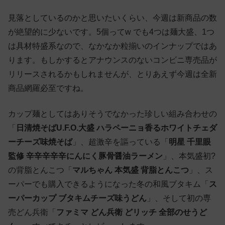
見落としているのかと思いたいくらい、今週は新商品の数
が絶望的に少ないです。5個ってw でも4つは麺大盛、1つ
は具材特盛系なので、なかなか粒揃いのインナップではあ
ります。もしかするとアナウンスのないコンビニ専売品が
リリースされるかもしれませんが、とりあえず今週は全新
商品網羅必至ですね。
カップ麺としてはありそうでなかった珍しい組み合わせの
「
日清焼そばU.F.O.大盛 ハラペーニョ香るホワイトチェダ
ーチーズ味焼そば
」、超激辛を謳っている「
明星 千里眼
監修 辛辛辛辛辛にんにく豚骨醤油ラーメン
」、本気盛初?
の背脂とんこつ「
マルちゃん 本気盛 背脂とんこつ
」、ス
ーパーでも購入できるようになった冬の和風ブタキム「
ス
ーパーカップ ブタキムチーズ味うどん
」、そして初の専
売どん兵衛「
ファミマ どん兵衛 どリッチ 全部のせうど