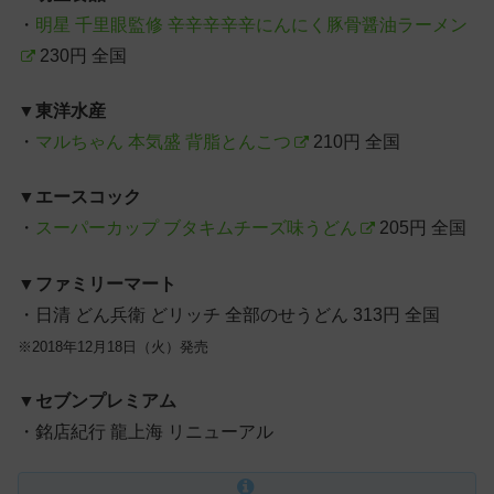
・
明星 千里眼監修 辛辛辛辛辛にんにく豚骨醤油ラーメン
230円 全国
▼
東洋水産
・
マルちゃん 本気盛 背脂とんこつ
210円 全国
▼
エースコック
・
スーパーカップ ブタキムチーズ味うどん
205円 全国
▼
ファミリーマート
・日清 どん兵衛 どリッチ 全部のせうどん 313円 全国
※2018年12月18日（火）発売
▼
セブンプレミアム
・銘店紀行 龍上海 リニューアル