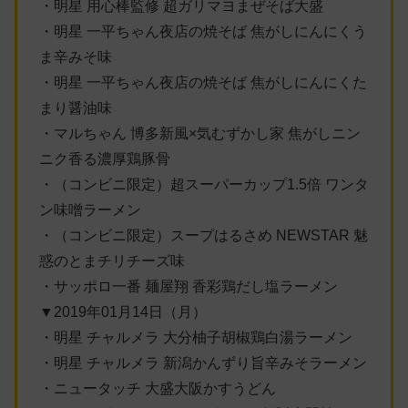
・明星 用心棒監修 超ガリマヨまぜそば大盛
・明星 一平ちゃん夜店の焼そば 焦がしにんにくう
ま辛みそ味
・明星 一平ちゃん夜店の焼そば 焦がしにんにくた
まり醤油味
・マルちゃん 博多新風×気むずかし家 焦がしニン
ニク香る濃厚鶏豚骨
・（コンビニ限定）超スーパーカップ1.5倍 ワンタ
ン味噌ラーメン
・（コンビニ限定）スープはるさめ NEWSTAR 魅
惑のとまチリチーズ味
・サッポロ一番 麺屋翔 香彩鶏だし塩ラーメン
▼2019年01月14日（月）
・明星 チャルメラ 大分柚子胡椒鶏白湯ラーメン
・明星 チャルメラ 新潟かんずり旨辛みそラーメン
・ニュータッチ 大盛大阪かすうどん