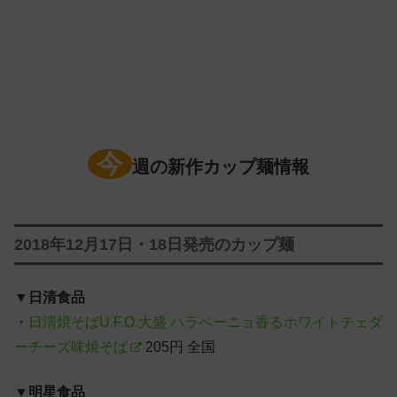
今
週の新作カップ麺情報
2018年12月17日・18日発売のカップ麺
▼
日清食品
・
日清焼そばU.F.O.大盛 ハラペーニョ香るホワイトチェダ
ーチーズ味焼そば
205円 全国
▼
明星食品