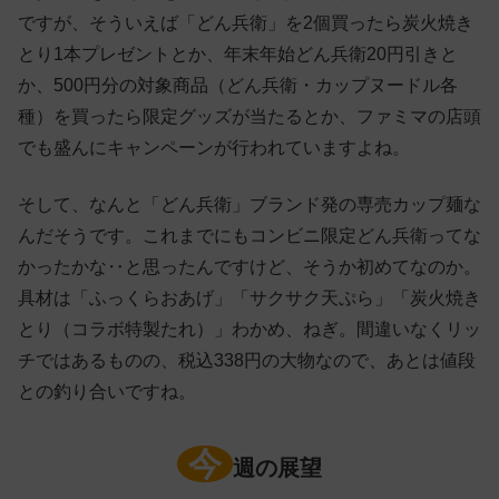
ですが、そういえば「どん兵衛」を2個買ったら炭火焼き
とり1本プレゼントとか、年末年始どん兵衛20円引きと
か、500円分の対象商品（どん兵衛・カップヌードル各
種）を買ったら限定グッズが当たるとか、ファミマの店頭
でも盛んにキャンペーンが行われていますよね。
そして、なんと「どん兵衛」ブランド発の専売カップ麺な
んだそうです。これまでにもコンビニ限定どん兵衛ってな
かったかな‥と思ったんですけど、そうか初めてなのか。
具材は「ふっくらおあげ」「サクサク天ぷら」「炭火焼き
とり（コラボ特製たれ）」わかめ、ねぎ。間違いなくリッ
チではあるものの、税込338円の大物なので、あとは値段
との釣り合いですね。
今
週の展望