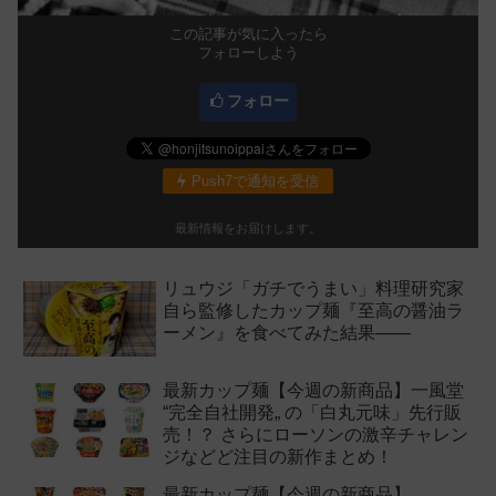
この記事が気に入ったら
フォローしよう
フォロー
Push7で通知を受信
最新情報をお届けします。
リュウジ「ガチでうまい」料理研究家
自ら監修したカップ麺『至高の醤油ラ
ーメン』を食べてみた結果——
最新カップ麺【今週の新商品】一風堂
“完全自社開発„ の「白丸元味」先行販
売！？ さらにローソンの激辛チャレン
ジなどど注目の新作まとめ！
最新カップ麺【今週の新商品】