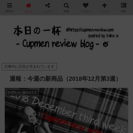
"
MENU
ホーム
シェア
検索
フォロー
トップ
情報
カップ麺の新商品をレビュー / アレンジするブログ
記事内に広告が含まれています
週報：今週の新商品（2018年12月第3週）
新作カップ麺発売予定