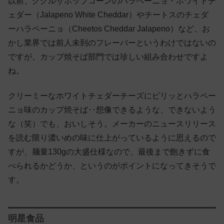
以前、ククルザポップコーンのハラペーニョ・ホワイトチ
ェダー（Jalapeno White Cheddar）やチートスのチェダ
ーハラペーニョ（Cheetos Cheddar Jalapeno）など、お
かし業界では前人未到のフレーバーというわけではないの
ですが、カップ焼そば部門では珍しい組み合わせですよ
ね。
クリーミーなホワイトチェダーチーズにピリッとハラペー
ニョ味のカップ焼そば‥想像できるような、できないよう
な（笑）でも、おいしそう。メーカーのニュースリリース
を読む限り濃いめの味に仕上がっているように思えるので
すが、麺量130gの大盛仕様なので、最後まで飽きずに食
べられるかどうか、というのがポイントになってきそうで
す。
明星食品