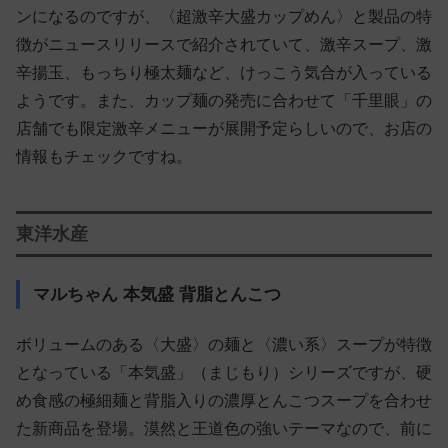
ンになるのですが、〈超激辛大盛カップめん〉と製品の特
徴がニュースリリースで紹介されていて、激辛スープ、激
辛揚玉、もっちり極太麺など、けっこう気合が入っている
ようです。また、カップ麺の発売に合わせて「千里眼」の
店舗でも限定激辛メニューが展開予定らしいので、お店の
情報もチェックですね。
東洋水産
マルちゃん 本気盛 背脂とんこつ
ボリュームのある〈大盛〉の麺と〈濃い系〉スープが特徴
となっている「本気盛」（まじもり）シリーズですが、硬
め食感の極細麺と背脂入りの濃厚とんこつスープを合わせ
た新商品を登場。漠然と王道色の強いテーマなので、前に