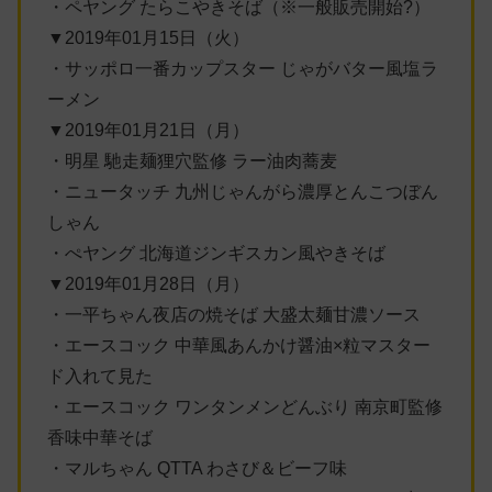
・ペヤング たらこやきそば（※一般販売開始?）
▼2019年01月15日（火）
・サッポロ一番カップスター じゃがバター風塩ラ
ーメン
▼2019年01月21日（月）
・明星 馳走麺狸穴監修 ラー油肉蕎麦
・ニュータッチ 九州じゃんがら濃厚とんこつぼん
しゃん
・ぺヤング 北海道ジンギスカン風やきそば
▼2019年01月28日（月）
・一平ちゃん夜店の焼そば 大盛太麺甘濃ソース
・エースコック 中華風あんかけ醤油×粒マスター
ド入れて見た
・エースコック ワンタンメンどんぶり 南京町監修
香味中華そば
・マルちゃん QTTA わさび＆ビーフ味