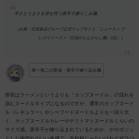
辛さとうまさを併せ持つ唐辛子練りこみ麺。
（出典：日清食品グループ公式ウェブサイト「ニュース > プ
レスリリース >『日清のとんがらし麺』2品」）
唯一無二の聖域・唐辛子練り込み麺
形状はラーメンというよりも「カップヌードル」の流れを
汲むヌードルタイプになるのですが、通常のカップヌード
ル（レギュラー）やシーフードヌードルよりも一回り太
く、カップヌードルカレーやチリトマトヌードルくらいの
サイズ感。唐辛子が練り込まれているためか、ややポソッ
とした歯切れのいい食感で、全粒粉じゃないけれどザラつ