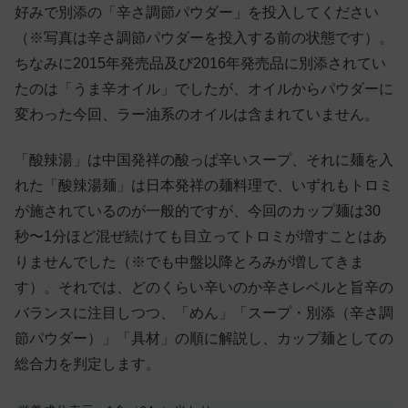
好みで別添の「辛さ調節パウダー」を投入してください
（※写真は辛さ調節パウダーを投入する前の状態です）。
ちなみに2015年発売品及び2016年発売品に別添されてい
たのは「うま辛オイル」でしたが、オイルからパウダーに
変わった今回、ラー油系のオイルは含まれていません。
「酸辣湯」は中国発祥の酸っぱ辛いスープ、それに麺を入
れた「酸辣湯麺」は日本発祥の麺料理で、いずれもトロミ
が施されているのが一般的ですが、今回のカップ麺は30
秒〜1分ほど混ぜ続けても目立ってトロミが増すことはあ
りませんでした（※でも中盤以降とろみが増してきま
す）。それでは、どのくらい辛いのか辛さレベルと旨辛の
バランスに注目しつつ、「めん」「スープ・別添（辛さ調
節パウダー）」「具材」の順に解説し、カップ麺としての
総合力を判定します。