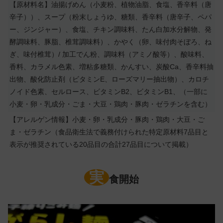
【原材料名】油揚げめん（小麦粉、植物油脂、食塩、香辛料（唐
辛子））、スープ（粉末しょうゆ、糖類、香辛料（唐辛子、ペパ
ー、ジンジャー）、食塩、チキン調味料、たん白加水分解物、発
酵調味料、豚脂、椎茸調味料）、かやく（卵、味付肉そぼろ、ね
ぎ、味付椎茸）/ 加工でん粉、調味料（アミノ酸等）、酸味料、
香料、カラメル色素、増粘多糖類、かんすい、炭酸Ca、香辛料抽
出物、酸化防止剤（ビタミンE、ローズマリー抽出物）、カロチ
ノイド色素、セルロース、ビタミンB2、ビタミンB1、（一部に
小麦・卵・乳成分・ごま・大豆・鶏肉・豚肉・ゼラチンを含む）
【アレルゲン情報】小麦・卵・乳成分・豚肉・鶏肉・大豆・ご
ま・ゼラチン（食品衛生法で義務付けられた特定原材料7品目と
表示が推奨されている20品目の合計27品目について掲載）
実
食開始