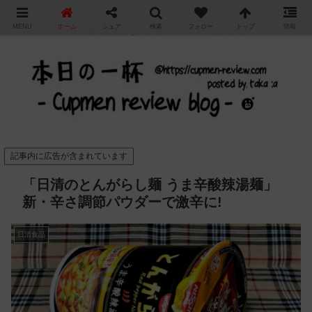
"
MENU
ホーム
シェア
検索
フォロー
トップ
情報
カップ麺の新商品をレビュー / アレンジするブログ
記事内に広告が含まれています
「日清のとんがらし麺 うま辛酸辣湯麺」
新・辛さ調節パウダーで激辛に!
日清食品