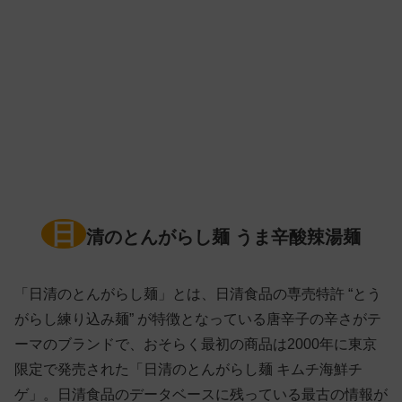
日
清のとんがらし麺 うま辛酸辣湯麺
「日清のとんがらし麺」とは、日清食品の専売特許 “とう
がらし練り込み麺” が特徴となっている唐辛子の辛さがテ
ーマのブランドで、おそらく最初の商品は2000年に東京
限定で発売された「日清のとんがらし麺 キムチ海鮮チ
ゲ」。日清食品のデータベースに残っている最古の情報が