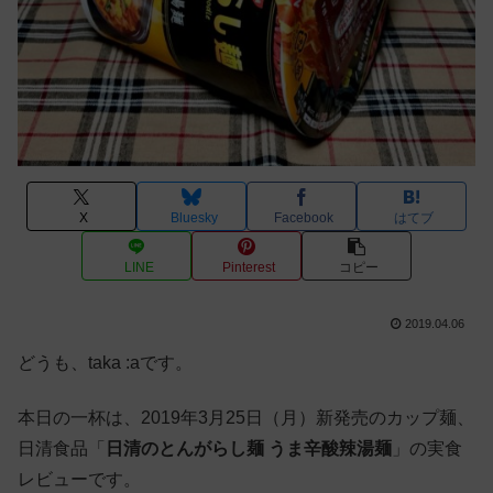
X
Bluesky
Facebook
はてブ
LINE
Pinterest
コピー
2019.04.06
どうも、taka :aです。
本日の一杯は、2019年3月25日（月）新発売のカップ麺、
日清食品「
日清のとんがらし麺 うま辛酸辣湯麺
」の実食
レビューです。