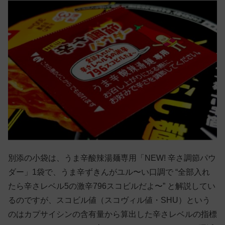
別添の小袋は、うま辛酸辣湯麺専用「NEW! 辛さ調節パウ
ダー」1袋で、うま辛ずきんがユル〜い口調で “全部入れ
たら辛さレベル5の激辛796スコビルだよ〜” と解説してい
るのですが、スコビル値（スコヴィル値・SHU）という
のはカプサイシンの含有量から算出した辛さレベルの指標