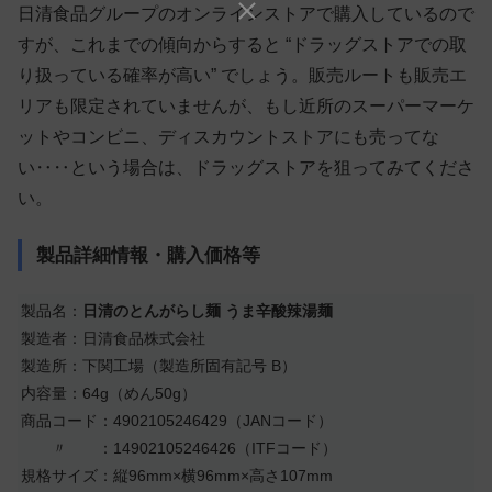
日清食品グループのオンラインストアで購入しているので
すが、これまでの傾向からすると “ドラッグストアでの取
り扱っている確率が高い” でしょう。販売ルートも販売エ
リアも限定されていませんが、もし近所のスーパーマーケ
ットやコンビニ、ディスカウントストアにも売ってな
い‥‥という場合は、ドラッグストアを狙ってみてくださ
い。
製品詳細情報・購入価格等
製品名：
日清のとんがらし麺 うま辛酸辣湯麺
製造者：日清食品株式会社
製造所：下関工場（製造所固有記号 B）
内容量：64g（めん50g）
商品コード：4902105246429（JANコード）
〃 ：14902105246426（ITFコード）
規格サイズ：縦96mm×横96mm×高さ107mm