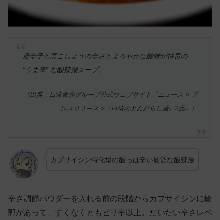
唐辛子と黒こしょうの辛さとまろやかな酸味が特長の
“うま辛” な酸辣湯スープ。
（出典：日清食品グループ公式ウェブサイト「ニュース > プ
レスリリース >『日清のとんがらし麺』2品」）
カプサイシン特化型の酸っぱ辛い硬派な酸辣湯
辛さ調節パウダーを入れる前の段階からカプサイシンに輪
郭があって、すくなくともピリ辛以上。だいたい辛さレベ