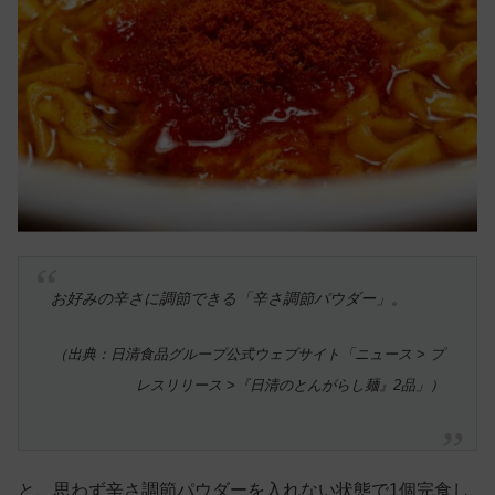
お好みの辛さに調節できる「辛さ調節パウダー」。
（出典：日清食品グループ公式ウェブサイト「ニュース > プ
レスリリース >『日清のとんがらし麺』2品」）
と、思わず辛さ調節パウダーを入れない状態で1個完食し