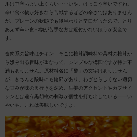
ルは中辛ちょい上くらい‥‥いや、けっこう辛いですね。
辛い食べ物が好きなら苦戦するほどの辛さではありません
が、プレーンの状態でも後半わりと辛口だったので、とり
あえず辛い食べ物が苦手な方は近付かないほうが安全で
す。
畜肉系の旨味はチキン、そこに椎茸調味料や具材の椎茸か
ら滲み出る旨味が重なって、シンプルな構図ですが特に不
満もありません。原材料名に「酢」の文字はありません
が、きちんと酸味にも輪郭があり、わざとらしくない適切
な甘みが味の奥行きを深め、生姜のアクセントやカプサイ
シンとは違う黒胡椒の刺激が個性を打ち出している——い
やいや、これは美味しいですよ。