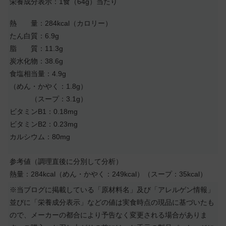
栄養成分表示：1食（64g）当たり
熱 量：284kcal（カロリー）
たん白質：6.9g
脂 質：11.3g
炭水化物：38.6g
食塩相当量：4.9g
（めん・かやく：1.8g）
（スープ：3.1g）
ビタミンB1：0.18mg
ビタミンB2：0.23mg
カルシウム：80mg
参考値（調理直後に分別して分析）
熱量：284kcal（めん・かやく：249kcal）（スープ：35kcal）
※当ブログに掲載している「原材料名」及び「アレルゲン情報」
並びに「栄養成分表示」などの値は実食時点の現品に基づいたも
ので、メーカーの都合により予告なく変更される場合がありま