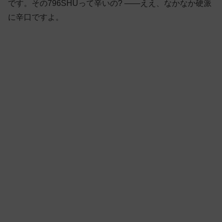
です。その796SHUって辛いの? ——ええ、なかなか硬派
に辛口ですよ。