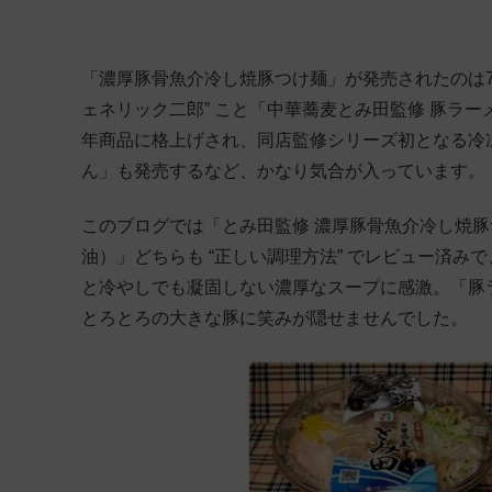
「濃厚豚骨魚介冷し焼豚つけ麺」が発売されたのは7月
ェネリック二郎” こと「中華蕎麦とみ田監修 豚ラ
年商品に格上げされ、同店監修シリーズ初となる冷
ん」も発売するなど、かなり気合が入っています。
このブログでは「とみ田監修 濃厚豚骨魚介冷し焼豚
油）」どちらも “正しい調理方法” でレビュー済
と冷やしでも凝固しない濃厚なスープに感激。「豚
とろとろの大きな豚に笑みが隠せませんでした。