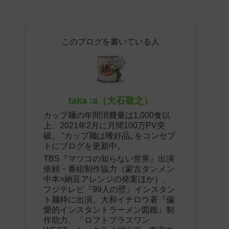
このブログを書いている人
taka :a（大石敬之）
カップ麺の年間消費量は1,000食以
上、2021年2月に月間100万PV突
破。 “カップ麺は嗜好品„ をコンセプ
トにブログを更新中。
TBS『マツコの知らない世界』出演
依頼・番組制作協力（蒙古タンメン
中本×納豆アレンジの発案ほか）、
フジテレビ『99人の壁』インスタン
ト麺枠に出演、大和イチロウ著『偏
愛的インスタントラーメン図鑑』制
作助力、「ロフトプラスワン