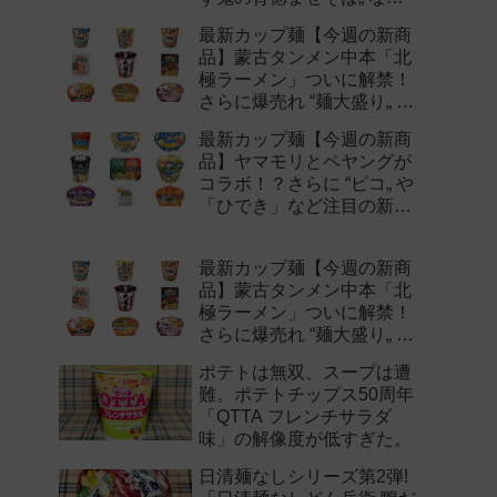
注目の新作まとめ！
最新カップ麺【今週の新商
品】蒙古タンメン中本「北
極ラーメン」ついに解禁！
さらに爆売れ “麺大盛り„ シ
リーズの新味など注目の新
最新カップ麺【今週の新商
作まとめ！
品】ヤマモリとペヤングが
コラボ！？さらに “ピコ„ や
「ひでき」など注目の新作
まとめ！
最新カップ麺【今週の新商
品】蒙古タンメン中本「北
極ラーメン」ついに解禁！
さらに爆売れ “麺大盛り„ シ
リーズの新味など注目の新
ポテトは無双、スープは遭
作まとめ！
難。ポテトチップス50周年
「QTTA フレンチサラダ
味」の解像度が低すぎた。
日清麺なしシリーズ第2弾!