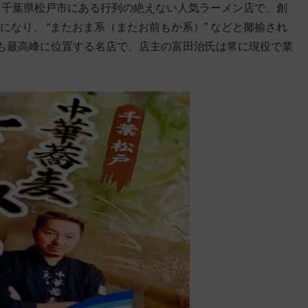
、千葉県松戸市にある行列の絶えない人気ラーメン店で、創
態になり、 “またおま系（またお前もか系）” などと揶揄され
も最高峰に位置する名店で、店主の富田治氏は常に現役で業