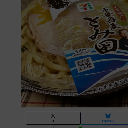
X
Bluesky