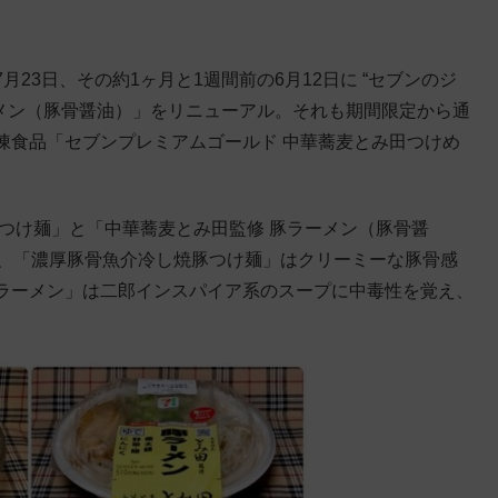
23日、その約1ヶ月と1週間前の6月12日に “セブンのジ
ーメン（豚骨醤油）」をリニューアル。それも期間限定から通
凍食品「セブンプレミアムゴールド 中華蕎麦とみ田つけめ
つけ麺」と「中華蕎麦とみ田監修 豚ラーメン（豚骨醤
みで、「濃厚豚骨魚介冷し焼豚つけ麺」はクリーミーな豚骨感
ラーメン」は二郎インスパイア系のスープに中毒性を覚え、