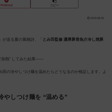
Pinterest
コピー
2019.08.02
」が送る夏の風物詩、「
とみ田監修 濃厚豚骨魚介冷し焼豚
で加熱” してみた結果——
み田の冷やしつけ麺を温めたらどうなるのか検証します。よ
冷やしつけ麺を “温める”