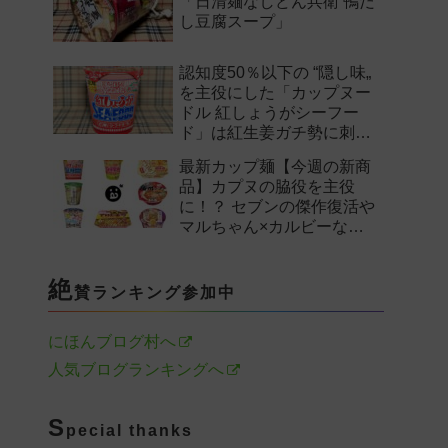
「日清麺なしどん兵衛 鴨だ
し豆腐スープ」
認知度50％以下の “隠し味„
を主役にした「カップヌー
ドル 紅しょうがシーフー
ド」は紅生姜ガチ勢に刺さ
るのか——。
最新カップ麺【今週の新商
品】カプヌの脇役を主役
に！？ セブンの傑作復活や
マルちゃん×カルビーなど
注目の新作まとめ！
絶
賛ランキング参加中
にほんブログ村へ
人気ブログランキングへ
S
pecial thanks