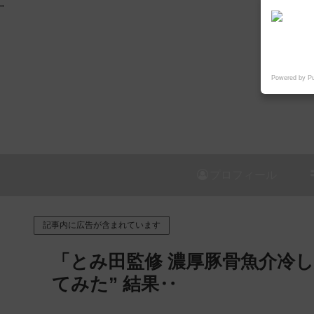
"
Powered by P
プロフィール
記事内に広告が含まれています
「とみ田監修 濃厚豚骨魚介冷し
てみた” 結果‥