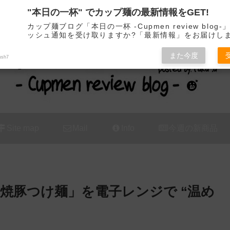
"本日の一杯" でカップ麺の最新情報をGET!
カップ麺の新商品をレビュー / アレンジするブログ
カップ麺ブログ「本日の一杯 -Cupmen review blog
ッシュ通知を受け取りますか?「最新情報」をお届けし
また今度
ush7
Site map
Mail
Info
今週の新商品
焼豚つけ麺」を電子レンジで “温め