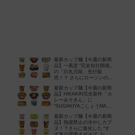
最新カップ麺【今週の新商
品】一風堂 “完全自社開発„
の「白丸元味」先行販
売！？ さらにローソンの激
辛チャレンジなどど注目の
最新カップ麺【今週の新商
新作まとめ！
品】HIKAKIN完全新作「カ
レーみそきん」に
“SUGAKIYAこしょうMAX„
など注目の新作まとめ！
最新カップ麺【今週の新商
品】熱湯禁止の冷やしカプ
ヌ！？さらに進化した “す
ず鬼の背徳まぜそば„ など