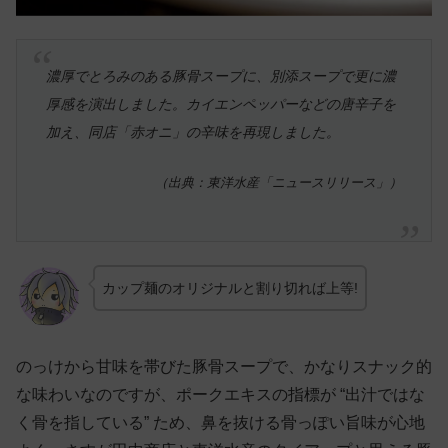
濃厚でとろみのある豚骨スープに、別添スープで更に濃
厚感を演出しました。カイエンペッパーなどの唐辛子を
加え、同店「赤オニ」の辛味を再現しました。
（出典：東洋水産「ニュースリリース」）
カップ麺のオリジナルと割り切れば上等!
のっけから甘味を帯びた豚骨スープで、かなりスナック的
な味わいなのですが、ポークエキスの指標が “出汁ではな
く骨を指している” ため、鼻を抜ける骨っぽい旨味が心地