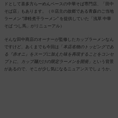
ドとして喜多方らーめんベースの中華そば専門店、「田中
そば店」もあります。（※店主の故郷である青森のご当地
ラーメン “津軽煮干ラーメン” を提供していた「浅草 中華
そば つし馬」がリニューアル）
そんな田中商店のオーナーが監修したカップラーメンなん
ですけど、あくまでも今回は「
本店名物のトッピングであ
る『赤オニ』をスープに加えた味を再現することをコンセ
プトに、カップ麺だけの限定ラーメンを開発
」という背景
があるので、そこが少し気になるニュアンスでしょうか。