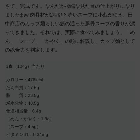
さて、完成です。なんだか極端な見た目の仕上がりになり
ましたねw 肉具材が2種類と赤いスープに小葱が映え、田
中商店のカップ麺らしい筋の通った豚骨スープの香りが漂
ってきました。それでは、実際に食べてみましょう。「め
ん」「スープ」「かやく」の順に解説し、カップ麺として
の総合力を判定します。
1食（104g）当たり
カロリー：476kcal
たん白質：17.6g
脂 質：23.5g
炭水化物：48.5g
食塩相当量：6.4g
（めん・かやく：1.9g）
（スープ：4.5g）
ビタミンB1：0.34mg