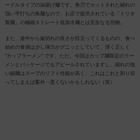
ードルタイプの油揚げ麺です。角刃でカットされた縮れの
強い平打ちの角麺なので、お店で提供されている「トリオ
製麺」の極細ストレート低加水麺とは完全なる別物。
また、途中から歯切れの良さが目立ってくるものの、食べ
始めの食感は少し弾力がグニッとしていて、清く正しく
“カップラーメン” です。ただ、今回はカップ麺限定のラー
メンとパッケージでもアピールされていますし、縮れの強
い細麺はスープのリフト性能が高く、これはこれと割り切
ってしまえば案外‥悪くないかもしれない（笑）