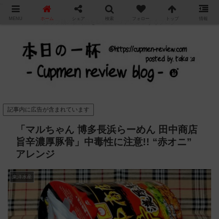
"
MENU
ホーム
シェア
検索
フォロー
トップ
情報
カップ麺の新商品をレビュー / アレンジするブログ
記事内に広告が含まれています
「マルちゃん 博多長浜らーめん 田中商店
旨辛濃厚豚骨」中毒性に注意!! “赤オニ”
アレンジ
東洋水産