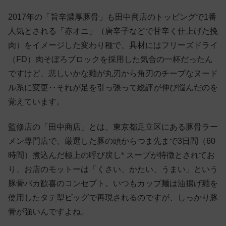
2017年の「旨辛濃厚豚骨」も田中商店のトッピングで1番
人気とされる「赤オニ」（唐辛子などで甘辛く仕上げた挽
肉）をイメージした変わり種で、具材にはフリーズドライ
（FD）肉そぼろブロックを採用した気合の一杯だったん
ですけど、悲しいかな麺が丸刃から角刃のチープなヌード
ル系に変更‥それが足を引っ張って総評が伸び悩んだのを
覚えています。
監修店の「田中商店」とは、東京都足立区にある豚骨ラー
メン専門店で、厳選した豚の頭からつま先まで3日間（60
時間）煮込んだ極上の呼び戻し* スープが特徴とされてお
り、お店のモットーは「くさい、かたい、うまい」という
豚骨バカ歓喜のコンセプト。いつもカップ麺は油揚げ麺を
使用したタテ型ビッグで再現されるのですが、しっかり豚
骨が強いんですよね。