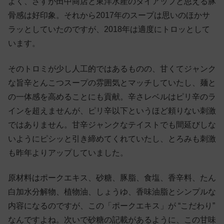
よく、さすが田中商店と東洋水産のタイアップと思える豚
骨感は好印象。それから2017年のスープは思いのほかサ
ラッとしていたのですが、2018年は適度にトロッとして
います。
そのトロミが少し人工的ではあるものの、甘くてジャンク
な旨辛とんこつスープの雰囲気とマッチしていたし、麺と
の一体感を高めることにも貢献。辛さレベルはピリ辛のラ
インを超えませんが、ピリ辛以下というほど頼りない刺激
ではありません。甘辛ジャンクなテイストでも間延びしな
いようにピシッと引き締めてくれていたし、とろみも刺激
も昨年よりアップしていました。
原材料はポークエキス、砂糖、豚脂、食塩、香辛料、たん
白加水分解物、植物油、しょうゆ、香味油脂とシンプルな
内容になるのですが、この「ポークエキス」が “こだわり”
なんですよね。次いで砂糖の記載があるように、この甘味