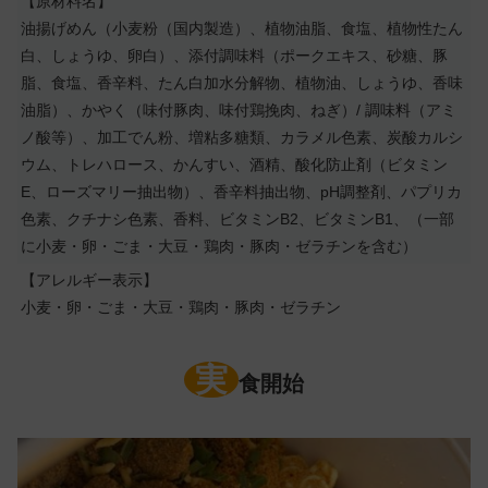
【原材料名】
油揚げめん（小麦粉（国内製造）、植物油脂、食塩、植物性たん
白、しょうゆ、卵白）、添付調味料（ポークエキス、砂糖、豚
脂、食塩、香辛料、たん白加水分解物、植物油、しょうゆ、香味
油脂）、かやく（味付豚肉、味付鶏挽肉、ねぎ）/ 調味料（アミ
ノ酸等）、加工でん粉、増粘多糖類、カラメル色素、炭酸カルシ
ウム、トレハロース、かんすい、酒精、酸化防止剤（ビタミン
E、ローズマリー抽出物）、香辛料抽出物、pH調整剤、パプリカ
色素、クチナシ色素、香料、ビタミンB2、ビタミンB1、（一部
に小麦・卵・ごま・大豆・鶏肉・豚肉・ゼラチンを含む）
【アレルギー表示】
小麦・卵・ごま・大豆・鶏肉・豚肉・ゼラチン
実
食開始