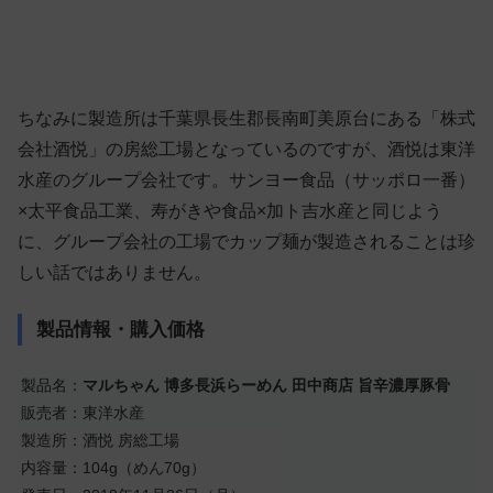
ちなみに製造所は千葉県長生郡長南町美原台にある「株式
会社酒悦」の房総工場となっているのですが、酒悦は東洋
水産のグループ会社です。サンヨー食品（サッポロ一番）
×太平食品工業、寿がきや食品×加ト吉水産と同じよう
に、グループ会社の工場でカップ麺が製造されることは珍
しい話ではありません。
製品情報・購入価格
製品名：
マルちゃん 博多長浜らーめん 田中商店 旨辛濃厚豚骨
販売者：東洋水産
製造所：酒悦 房総工場
内容量：104g（めん70g）