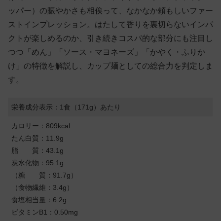
ッパー）の賑やかさも相俟って、なかなか頼もしいファー
ストインプレッション。はたして香りを裏切らないインパ
クトが楽しめるのか、引き続きコスパ的な部分にも注目し
つつ「めん」「ソース・マヨネーズ」「かやく・ふりか
け」の特徴を解説し、カップ麺としての総合力を判定しま
す。
栄養成分表示：1食（171g）あたり
カロリー：809kcal
たん白質：11.9g
脂 質：43.1g
炭水化物：95.1g
（糖 質：91.7g）
（食物繊維：3.4g）
食塩相当量：6.2g
ビタミンB1：0.50mg