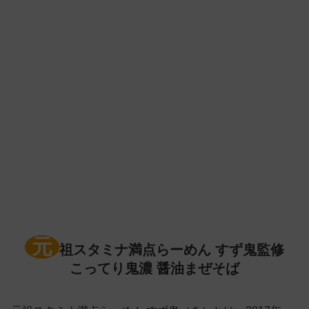
元
祖スタミナ満点らーめん すず鬼監修
こってり鬼濃 醤油まぜそば