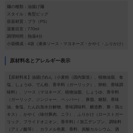
麺の種類：油揚げ麺
スタイル：角型ビッグ
容器材質：プラ（PS）
湯量目安：770ml
調理時間：熱湯4分
小袋構成：4袋（液体ソース・マヨネーズ・かやく・ふりかけ）
原材料名とアレルギー表示
【原材料名】油揚げめん（小麦粉（国内製造）、植物油脂、食
塩、しょうゆ、でん粉、香辛料（ガーリック）、卵粉、香味調
味料）、ソース（マヨネーズ、植物油脂、しょうゆ、香辛料
（ガーリック、ジンジャー、ペッパー）、豚脂、糖類、香味
油、食塩、たん白加水分解物、香味調味料、醸造酢、豚・鶏エ
キス）、かやく（味付豚肉、ニラ）、ふりかけ（ローストガー
リック、フライドオニオン、香辛料）/ 加工デンプン、調味料
（アミノ酸等）、カラメル色素、香料、炭酸カルシウム、酒