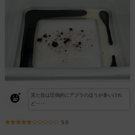
見た目は圧倒的にアブラのほうが多いけれ
ど‥‥
5.0