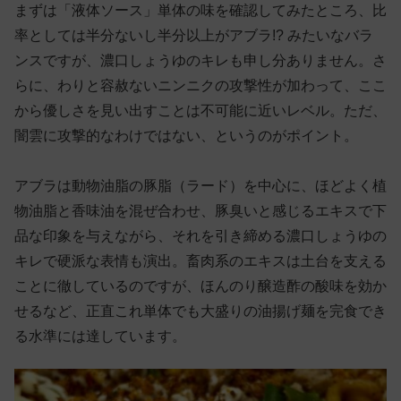
まずは「液体ソース」単体の味を確認してみたところ、比
率としては半分ないし半分以上がアブラ!? みたいなバラ
ンスですが、濃口しょうゆのキレも申し分ありません。さ
らに、わりと容赦ないニンニクの攻撃性が加わって、ここ
から優しさを見い出すことは不可能に近いレベル。ただ、
闇雲に攻撃的なわけではない、というのがポイント。
アブラは動物油脂の豚脂（ラード）を中心に、ほどよく植
物油脂と香味油を混ぜ合わせ、豚臭いと感じるエキスで下
品な印象を与えながら、それを引き締める濃口しょうゆの
キレで硬派な表情も演出。畜肉系のエキスは土台を支える
ことに徹しているのですが、ほんのり醸造酢の酸味を効か
せるなど、正直これ単体でも大盛りの油揚げ麺を完食でき
る水準には達しています。