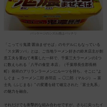
パッケージのシズル感はバッチリ
「こってり鬼濃 醤油まぜそば」のモデルにもなっている
「スタ満ソバ」とは、ご当地ラーメン好きの鈴木店主が創
意工夫を重ねて考案した一杯で、千葉三大ラーメンの1つ
に数えられる「八平の食堂 本店」（千葉県長生郡長柄
町）発祥のアリランラーメンにルーツを持ち、そこに “よ
しぐま → ラーメン二郎 赤羽店 → ◯二郎（マルジ）→ 富
士丸（ふじまる）” の変遷を経て確立された「富士丸系」
の魅力を融合。
それだけでも衝撃的な組み合わせですが、さらに尖ったイ