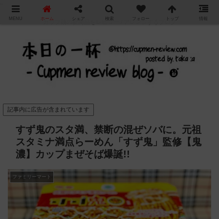
"
MENU
ホーム
シェア
検索
フォロー
トップ
情報
カップ麺の新商品をレビュー / アレンジするブログ
記事内に広告が含まれています
すず鬼のスタ満、禁断の混ぜソバに。元祖
スタミナ満点らーめん「すず鬼」監修【鬼
濃】カップまぜそば爆誕!!
ファミリーマート