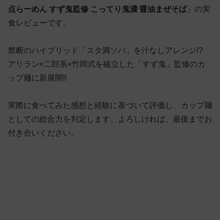
点らーめん すず鬼監修 こってり鬼濃 醤油まぜそば
」の実
食レビューです。
禁断のハイブリッド「スタ満ソバ」を汁なしアレンジ!?
アリラン×二郎系×竹岡式を確立した「すず鬼」監修のカ
ップ麺に新展開!!
実際に食べてみた感想と経験に基づいて評価し、カップ麺
としての総合力を判定します。よろしければ、最後までお
付き合いください。