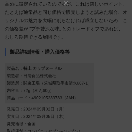
高めに設定されているのですが、これは嬉しいポイント。
たとえば通常品と同じ価格で販売しようと試みた場合、オ
リジナルの魅力を大幅に削らなければ成立しないため、こ
の価格差が “プチ贅沢な味„ とのトレードオフであれば、
むしろ期待できる展開です。
製品詳細情報・購入価格等
製品名：
特上 カップヌードル
製造者：日清食品株式会社
製造所：関東工場（茨城県取手市清水667-1）
内容量：72g（めん60g）
商品コード：4902105283783（JAN）
発売日：2024年09月02日（月）
実食日：2024年09月05日（木）
発売地域：全国
取得店舗：コンビニ（セブン-イレブン）