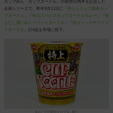
カップめん「カップヌードル」の発売52周年を記念した
企画シリーズで、昨年9月11日に「
特上トリュフ風味カッ
プヌードル
」「
特上スパイスカップヌードルカレー
」「
特
上だし濃いめシーフードヌードル
」「
特上リッチチリトマ
トヌードル
」計4品を市場に投下。
あの “プチ贅沢なカプヌ„ 再び