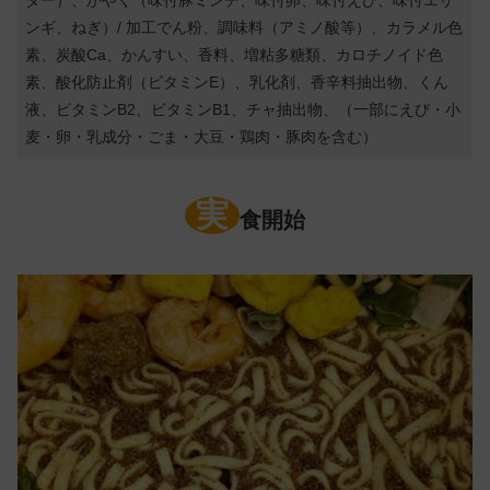
ダー）、かやく（味付豚ミンチ、味付卵、味付えび、味付エリ
ンギ、ねぎ）/ 加工でん粉、調味料（アミノ酸等）、カラメル色
素、炭酸Ca、かんすい、香料、増粘多糖類、カロチノイド色
素、酸化防止剤（ビタミンE）、乳化剤、香辛料抽出物、くん
液、ビタミンB2、ビタミンB1、チャ抽出物、（一部にえび・小
麦・卵・乳成分・ごま・大豆・鶏肉・豚肉を含む）
実
食開始