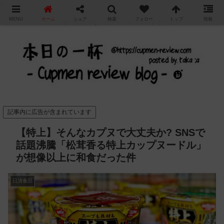
"
MENU
ホーム
シェア
検索
フォロー
トップ
情報
カップ麺の新商品をレビュー / アレンジするブログ
記事内に広告が含まれています
【特上】そんなカプヌで大丈夫か? SNSで
話題沸騰「松茸香る特上カップヌードル」
が想像以上に和食だった件
日清食品