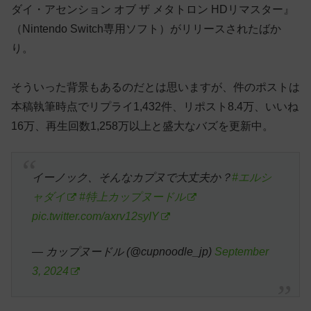
ダイ・アセンション オブ ザ メタトロン HDリマスター』
（Nintendo Switch専用ソフト）がリリースされたばか
り。
そういった背景もあるのだとは思いますが、件のポストは
本稿執筆時点でリプライ1,432件、リポスト8.4万、いいね
16万、再生回数1,258万以上と盛大なバズを更新中。
イーノック、そんなカプヌで大丈夫か？
#エルシ
ャダイ
#特上カップヌードル
pic.twitter.com/axrv12syIY
— カップヌードル (@cupnoodle_jp)
September
3, 2024