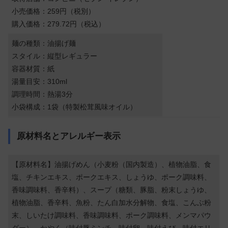
小売価格：259円（税別）
購入価格：279.72円（税込）
麺の種類：油揚げ麺
スタイル：縦型レギュラー
容器材質：紙
湯量目安：310ml
調理時間：熱湯3分
小袋構成：1袋（特製松茸風味オイル）
原材料名とアレルギー表示
【原材料名】油揚げめん（小麦粉（国内製造）、植物油脂、食
塩、チキンエキス、ポークエキス、しょうゆ、ポーク調味料、
香味調味料、香辛料）、スープ（糖類、豚脂、粉末しょうゆ、
植物油脂、香辛料、魚粉、たん白加水分解物、食塩、こんぶ粉
末、しいたけ調味料、香味調味料、ポーク調味料、メンマパウ