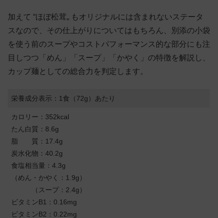
加えて “ほぼ松茸„ もオリジナルには含まれないステータ
スなので、その仕上がりについてはもちろん、別添の小袋
を使う前のスープやコストパフォーマンス的な部分にも注
目しつつ「めん」「スープ」「かやく」の特徴を解説し、
カップ麺としての総合力を判定します。
栄養成分表示：1食（72g）あたり
カロリー：352kcal
たん白質：8.6g
脂 質：17.4g
炭水化物：40.2g
食塩相当量：4.3g
（めん・かやく：1.9g）
（スープ：2.4g）
ビタミンB1：0.16mg
ビタミンB2：0.22mg