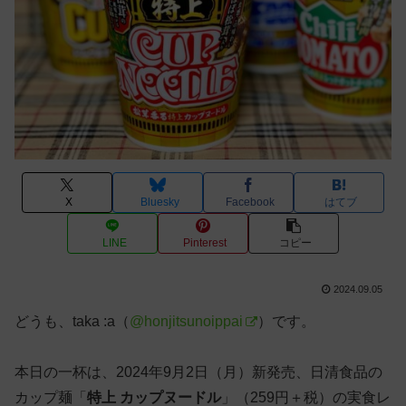
X
Bluesky
Facebook
はてブ
LINE
Pinterest
コピー
2024.09.05
どうも、taka :a（
@honjitsunoippai
）です。
本日の一杯は、2024年9月2日（月）新発売、日清食品の
カップ麺「
特上 カップヌードル
」（259円＋税）の実食レ