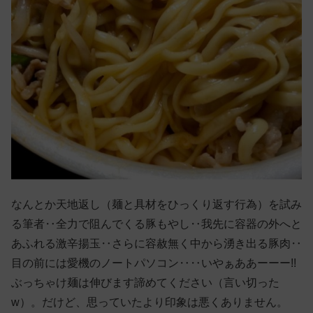
なんとか天地返し（麺と具材をひっくり返す行為）を試み
る筆者‥全力で阻んでくる豚もやし‥我先に容器の外へと
あふれる激辛揚玉‥さらに容赦無く中から湧き出る豚肉‥
目の前には愛機のノートパソコン‥‥いやぁああーーー!!
ぶっちゃけ麺は伸びます諦めてください（言い切った
w）。だけど、思っていたより印象は悪くありません。