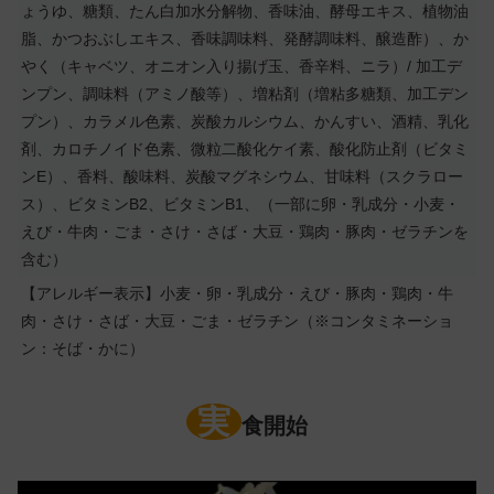
ょうゆ、糖類、たん白加水分解物、香味油、酵母エキス、植物油
脂、かつおぶしエキス、香味調味料、発酵調味料、醸造酢）、か
やく（キャベツ、オニオン入り揚げ玉、香辛料、ニラ）/ 加工デ
ンプン、調味料（アミノ酸等）、増粘剤（増粘多糖類、加工デン
プン）、カラメル色素、炭酸カルシウム、かんすい、酒精、乳化
剤、カロチノイド色素、微粒二酸化ケイ素、酸化防止剤（ビタミ
ンE）、香料、酸味料、炭酸マグネシウム、甘味料（スクラロー
ス）、ビタミンB2、ビタミンB1、（一部に卵・乳成分・小麦・
えび・牛肉・ごま・さけ・さば・大豆・鶏肉・豚肉・ゼラチンを
含む）
【アレルギー表示】小麦・卵・乳成分・えび・豚肉・鶏肉・牛
肉・さけ・さば・大豆・ごま・ゼラチン（※コンタミネーショ
ン：そば・かに）
実
食開始