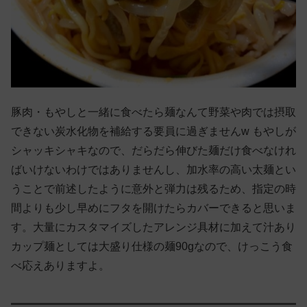
豚肉・もやしと一緒に食べたら麺なんて野菜や肉では摂取
できない炭水化物を補給する要員に過ぎませんw もやしが
シャッキシャキなので、だらだら伸びた麺だけ食べなけれ
ばいけないわけではありませんし、加水率の高い太麺とい
うことで前述したように意外と弾力は残るため、指定の時
間よりも少し早めにフタを開けたらカバーできると思いま
す。大量にカスタマイズしたアレンジ具材に加えて汁あり
カップ麺としては大盛り仕様の麺90gなので、けっこう食
べ応えありますよ。