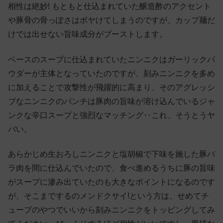
相性は絶妙! もともと仕込まれていた醸造酢のアクセント
や豚骨の骨っぽさはボヤけてしまうのですが、カップ麺だ
けでは出せない旨味成分がブーストします。
ベースのスープに仕込まれていたニンニクはガーリックパ
ウダーが主体となっていたのですが、刻みニンニクを多め
に加えることで攻撃性が飛躍的に高まり、そのアグレッシ
ブなニンニクのパンチは豚肉の旨味が溶け込んでいるジャ
ンクな辛口スープと強烈なマッチング‥これ、そうとうヤ
バい。
あらかじめ生おろしニンニクと塩胡椒で下味を施した豚バ
ラ肉を間に仕込んでいたので、食べ進めるうちに豚の旨味
がスープに滲み出ていたのも大きなポイントになるのです
が、そこまでするのメンドクサイ!という方は、せめてチ
ューブのやつでいいから刻みニンニクをトッピングしてみ