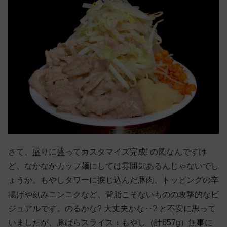
さて、盛りに盛ってカスタマイズ完成! の図なんですけ
ど、なかなかカップ麺にしては雰囲気あるんじゃないでし
ょうか。もやしタワーに捩じ込んだ豚肉、トッピングの辛
揚げや刻みニンニクなど、背脂こそないものの攻撃的なビ
ジュアルです。のるかな? 大丈夫かな‥? と不安に思って
いましたが、豚ばらスライス＋もやし（計657g）無事に