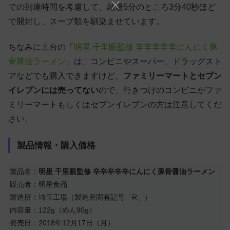
での到達時間を考慮して、熱湯5分のところ3分40秒ほど
で開封し、スープ類を馴染ませています。
ちなみに土台の「
明星 千里眼監修 辛辛辛辛辛にんにく豚
骨醤油ラーメン
」は、コンビニやスーパー、ドラッグスト
アなどでも購入できますけど、
ファミリーマートとセブン
イレブンには売ってない
ので、行きつけのコンビニがファ
ミリーマートもしくはセブンイレブンの方は注意してくだ
さい。
製品情報・購入価格
製品名：
明星 千里眼監修 辛辛辛辛辛にんにく豚骨醤油ラーメン
販売者：明星食品
製造所：埼玉工場（製造所固有記号「R」）
内容量：122g（めん90g）
発売日：2018年12月17日（月）