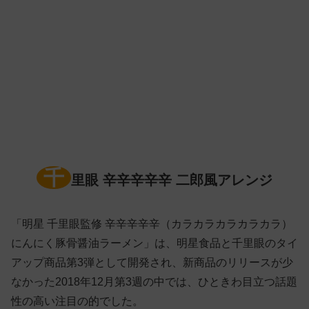
千
里眼 辛辛辛辛辛 二郎風アレンジ
「明星 千里眼監修 辛辛辛辛辛（カラカラカラカラカラ）
にんにく豚骨醤油ラーメン」は、明星食品と千里眼のタイ
アップ商品第3弾として開発され、新商品のリリースが少
なかった2018年12月第3週の中では、ひときわ目立つ話題
性の高い注目の的でした。