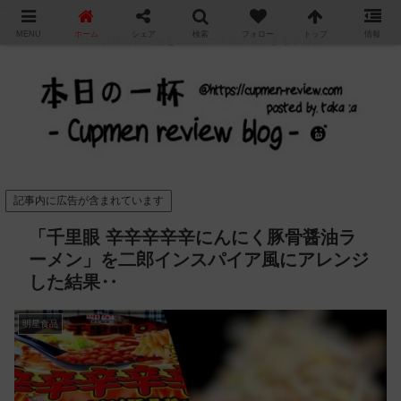
"
MENU
ホーム
シェア
検索
フォロー
トップ
情報
カップ麺の新商品をレビュー / アレンジするブログ
記事内に広告が含まれています
「千里眼 辛辛辛辛辛にんにく豚骨醤油ラ
ーメン」を二郎インスパイア風にアレンジ
した結果‥
明星食品