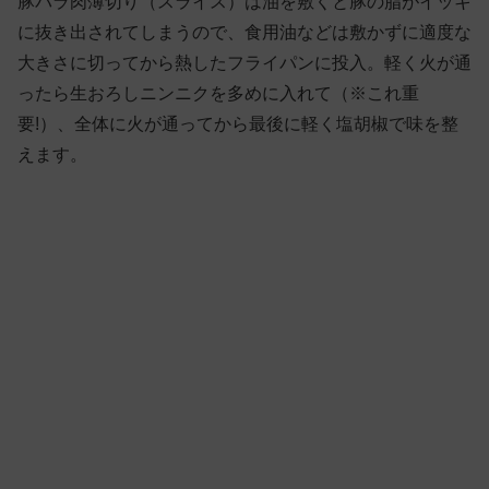
豚バラ肉薄切り（スライス）は油を敷くと豚の脂がイッキ
に抜き出されてしまうので、食用油などは敷かずに適度な
大きさに切ってから熱したフライパンに投入。軽く火が通
ったら生おろしニンニクを多めに入れて（※これ重
要!）、全体に火が通ってから最後に軽く塩胡椒で味を整
えます。