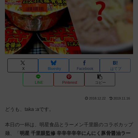
X
Bluesky
Facebook
はてブ
LINE
Pinterest
コピー
2018.12.22
2019.11.16
どうも、taka :aです。
本日の一杯は、明星食品とラーメン千里眼のコラボカップ
麺、「
明星 千里眼監修 辛辛辛辛辛にんにく豚骨醤油ラー