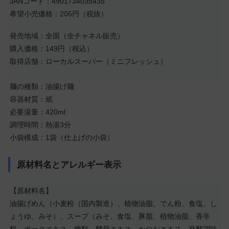
JANコード：4901734035435
希望小売価格：205円（税抜）
発売地域：全国（全チャネル販売）
購入価格：149円（税込）
取得店舗：ローカルスーパー（ミニフレッシュ）
麺の種類：油揚げ麺
容器材質：紙
必要湯量：420ml
調理時間：熱湯3分
小袋構成：1袋（仕上げの小袋）
原材料名とアレルギー表示
【原材料名】
油揚げめん（小麦粉（国内製造）、植物油脂、でん粉、食塩、し
ょうゆ、みそ）、スープ（みそ、食塩、豚脂、植物油脂、香辛