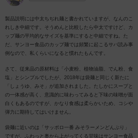
製品説明には中太ちぢれ麺と書かれていますが、なんのこ
れしき中細です。そうめんと比較したら中太ですけど、カ
ップ麺の平均的なサイズを基準にすると中細ですね。た
だ、サンヨー食品のカップ麺では頻繁に起こるサバ読み事
例なので、私くらいになると慣れたもんです。
さて、従来品の原材料は「小麦粉、植物油脂、でん粉、食
塩」とシンプルでしたが、2018年は袋麺と同じく新たに
「しょうゆ、みそ」が追加されました。たしかにスープと
の一体感が高く、意識的に味わってみると下味の味噌が面
白くもあるのですが、かなり食感は柔らかいため、コシや
弾力に期待してはいけません。
袋麺に近いのは「サッポロ一番 みそラーメンどんぶり」
ですが、ふわっと奥から上がってくる甘味はサンヨー食品