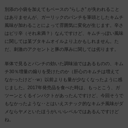
別添の小袋を加えてもベースの “らしさ” が失われること
はありませんが、ガーリックのパンチを筆頭としたキムチ
風味が加わることによって雰囲気に変化が生じます。辛さ
はピリ辛（それ未満？）なんですけど、キムチっぽい風味
に関しては某ブタキムオイルより上かもしれません。た
だ、刺激のアクセントと豚の厚みに関しては劣ります。
単体で見るとパンチの効いた調味油ではあるものの、キム
チ30％増量の煽りを受けたのか（肝心のキムチは増えて
なかったけど‥w）以前よりも量が少なくなったように感
じました。2017年発売品を食べた時は、もっとこう、ガ
ツーンとくるインパクトがあったんですけど、今回そうで
もなかったような‥とはいえスナック的なキムチ風味がダ
メならヤメといたほうがいいレベルではあるんですけど
ね。