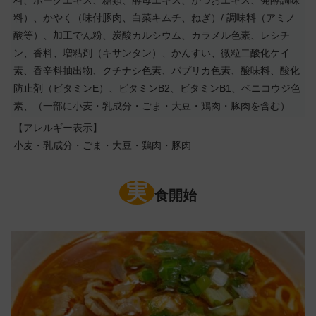
料、ポークエキス、糖類、酵母エキス、かつおエキス、発酵調味
料）、かやく（味付豚肉、白菜キムチ、ねぎ）/ 調味料（アミノ
酸等）、加工でん粉、炭酸カルシウム、カラメル色素、レシチ
ン、香料、増粘剤（キサンタン）、かんすい、微粒二酸化ケイ
素、香辛料抽出物、クチナシ色素、パプリカ色素、酸味料、酸化
防止剤（ビタミンE）、ビタミンB2、ビタミンB1、ベニコウジ色
素、（一部に小麦・乳成分・ごま・大豆・鶏肉・豚肉を含む）
【アレルギー表示】
小麦・乳成分・ごま・大豆・鶏肉・豚肉
実
食開始