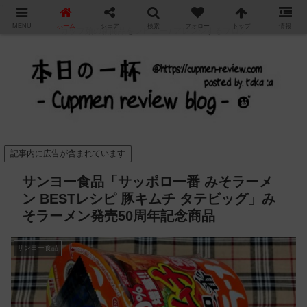
"
MENU
ホーム
シェア
検索
フォロー
トップ
情報
カップ麺の新商品をレビュー / アレンジするブログ
記事内に広告が含まれています
サンヨー食品「サッポロ一番 みそラーメ
ン BESTレシピ 豚キムチ タテビッグ」み
そラーメン発売50周年記念商品
サンヨー食品