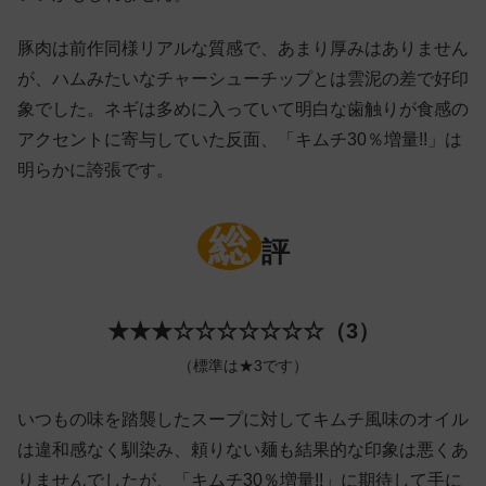
豚肉は前作同様リアルな質感で、あまり厚みはありません
が、ハムみたいなチャーシューチップとは雲泥の差で好印
象でした。ネギは多めに入っていて明白な歯触りが食感の
アクセントに寄与していた反面、「キムチ30％増量!!」は
明らかに誇張です。
総
評
★★★☆☆☆☆☆☆☆（3）
（標準は★3です）
いつもの味を踏襲したスープに対してキムチ風味のオイル
は違和感なく馴染み、頼りない麺も結果的な印象は悪くあ
りませんでしたが、「キムチ30％増量!!」に期待して手に