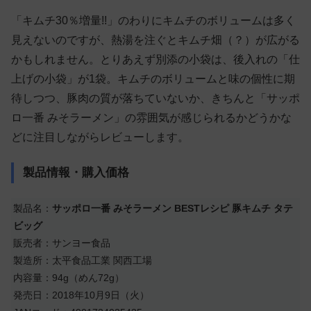
「キムチ30％増量!!」のわりにキムチのボリュームは多く
見えないのですが、熱湯を注ぐとキムチ畑（？）が広がる
かもしれません。とりあえず別添の小袋は、後入れの「仕
上げの小袋」が1袋。キムチのボリュームと味の個性に期
待しつつ、豚肉の質が落ちていないか、きちんと「サッポ
ロ一番 みそラーメン」の雰囲気が感じられるかどうかな
どに注目しながらレビューします。
製品情報・購入価格
製品名：
サッポロ一番 みそラーメン BESTレシピ 豚キムチ タテ
ビッグ
販売者：サンヨー食品
製造所：太平食品工業 関西工場
内容量：94g（めん72g）
発売日：2018年10月9日（火）