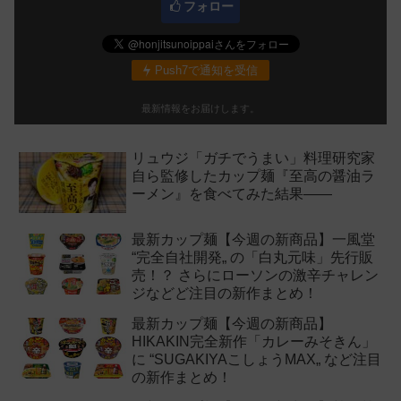
フォロー
Push7で通知を受信
最新情報をお届けします。
リュウジ「ガチでうまい」料理研究家
自ら監修したカップ麺『至高の醤油ラ
ーメン』を食べてみた結果——
最新カップ麺【今週の新商品】一風堂
“完全自社開発„ の「白丸元味」先行販
売！？ さらにローソンの激辛チャレン
ジなどど注目の新作まとめ！
最新カップ麺【今週の新商品】
HIKAKIN完全新作「カレーみそきん」
に “SUGAKIYAこしょうMAX„ など注目
の新作まとめ！