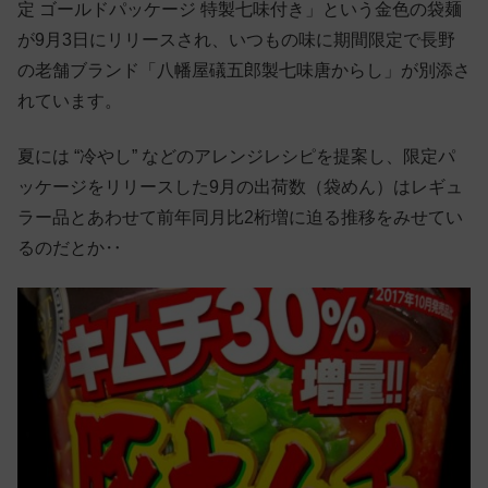
定 ゴールドパッケージ 特製七味付き」という金色の袋麺
が9月3日にリリースされ、いつもの味に期間限定で長野
の老舗ブランド「八幡屋礒五郎製七味唐からし」が別添さ
れています。
夏には “冷やし” などのアレンジレシピを提案し、限定パ
ッケージをリリースした9月の出荷数（袋めん）はレギュ
ラー品とあわせて前年同月比2桁増に迫る推移をみせてい
るのだとか‥