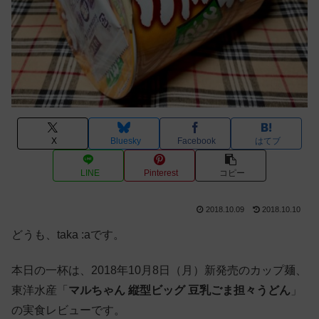
X
Bluesky
Facebook
はてブ
LINE
Pinterest
コピー
2018.10.09
2018.10.10
どうも、taka :aです。
本日の一杯は、2018年10月8日（月）新発売のカップ麺、
東洋水産「
マルちゃん 縦型ビッグ 豆乳ごま担々うどん
」
の実食レビューです。