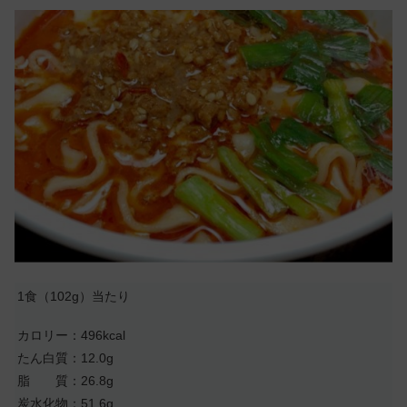
1食（102g）当たり
カロリー：496kcal
たん白質：12.0g
脂 質：26.8g
炭水化物：51.6g