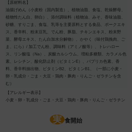
【原材料名】
油揚げめん（小麦粉（国内製造）、植物油脂、食塩、乾燥酵母、
植物性たん白、卵白）、添付調味料（植物油、みそ、香味油脂、
砂糖、すりごま、食塩、乳等を主要原料とする食品、ポークエキ
ス、香辛料、粉末豆乳、でん粉、豚脂、チキンエキス、粉末野
菜、酵母エキス、たん白加水分解物）、かやく（味付鶏挽肉、ご
ま、にら）/ 加工でん粉、調味料（アミノ酸等）、トレハロー
ス、リン酸塩（Na）、炭酸カルシウム、増粘多糖類、カラメル色
素、レシチン、酸化防止剤（ビタミンE）、パプリカ色素、香
料、香辛料抽出物、ビタミンB2、ビタミンB1、（一部に小麦・
卵・乳成分・ごま・大豆・鶏肉・豚肉・りんご・ゼラチンを含
む）
【アレルギー表示】
小麦・卵・乳成分・ごま・大豆・鶏肉・豚肉・りんご・ゼラチン
実
食開始