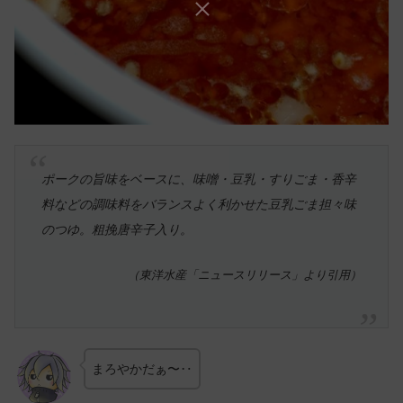
ポークの旨味をベースに、味噌・豆乳・すりごま・香辛
料などの調味料をバランスよく利かせた豆乳ごま担々味
のつゆ。粗挽唐辛子入り。
（東洋水産「ニュースリリース」より引用）
まろやかだぁ〜‥