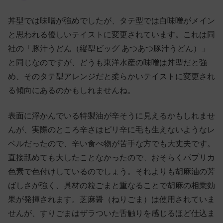
丼型では味噌が強めでしたが、タテ型では白味噌がメイン
と思われる優しいテイストに変更されています。これは同
社の「豚汁うどん（縦型ビッグ あつあつ豚汁うどん）」
と同じなのですが、どうも東洋水産の味噌は丼型だと強
め、そのタテ型アレンジだと柔らかいテイストに変更され
る傾向にあるのかもしれませんね。
表面に浮かんでいる特製油が辛そうに見えるかもしれませ
んが、実際のところ辛さはピリ辛に毛も生えないようなレ
ベルだったので、辛い食べ物が苦手な方でも大丈夫です。
直接舐めても大したことなかったので、おそらくパプリカ
色素で色付けしているのでしょう。それよりも胡麻油の芳
ばしさが強く、具材の粒ごまと重なることで胡麻の相乗効
果が発揮されます。芝麻醤（ねりごま）は使用されていま
せんが、すりごまはザラついた舌触りを感じるほど仕込ま