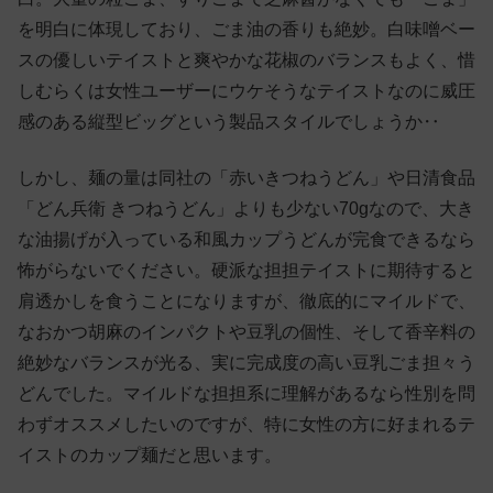
を明白に体現しており、ごま油の香りも絶妙。白味噌ベー
スの優しいテイストと爽やかな花椒のバランスもよく、惜
しむらくは女性ユーザーにウケそうなテイストなのに威圧
感のある縦型ビッグという製品スタイルでしょうか‥
しかし、麺の量は同社の「赤いきつねうどん」や日清食品
「どん兵衛 きつねうどん」よりも少ない70gなので、大き
な油揚げが入っている和風カップうどんが完食できるなら
怖がらないでください。硬派な担担テイストに期待すると
肩透かしを食うことになりますが、徹底的にマイルドで、
なおかつ胡麻のインパクトや豆乳の個性、そして香辛料の
絶妙なバランスが光る、実に完成度の高い豆乳ごま担々う
どんでした。マイルドな担担系に理解があるなら性別を問
わずオススメしたいのですが、特に女性の方に好まれるテ
イストのカップ麺だと思います。