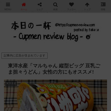
"
MENU
ホーム
シェア
検索
フォロー
トップ
情報
カップ麺の新商品をレビュー / アレンジするブログ
記事内に広告が含まれています
東洋水産「マルちゃん 縦型ビッグ 豆乳ご
ま担々うどん」女性の方にもオススメ!
東洋水産