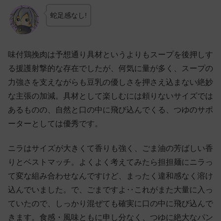
蛇足感なし!
味付鶏挽肉は予想通り具材というよりもスープを後押しす
る援護射撃的な存在でしたが、何気に量が多く、スープの
力強さを支えながらも豆乳の優しさを押さえ込まない絶妙
な主張の加減。具材として楽しむには頼りないサイズでは
あるものの、自然と口の中に飛び込んでくる、つゆのサポ
ーターとしては優秀です。
ニラはサイズが大きくて香りも強く、ごま油の芳ばしい香
りとベストマッチ。よくよく考えてみたら担担麺にニラっ
て変な組み合わせなんですけど、まったく違和感なく溶け
込んでいました。で、ごまですよ‥これがまた大量に入っ
ていたので、しっかり混ぜても確実に口の中に飛び込んで
きます。食感・風味ともに申し分なく、つゆに絶大なパン