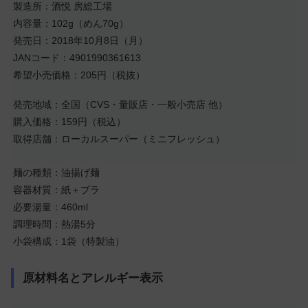
製造所：酒悦 房総工場
内容量：102g（めん70g）
発売日：2018年10月8日（月）
JANコード：4901990361613
希望小売価格：205円（税抜）
発売地域：全国（CVS・量販店・一般小売店 他）
購入価格：159円（税込）
取得店舗：ローカルスーパー（ミニフレッシュ）
麺の種類：油揚げ麺
容器材質：紙＋プラ
必要湯量：460ml
調理時間：熱湯5分
小袋構成：1袋（特製油）
原材料名とアレルギー表示