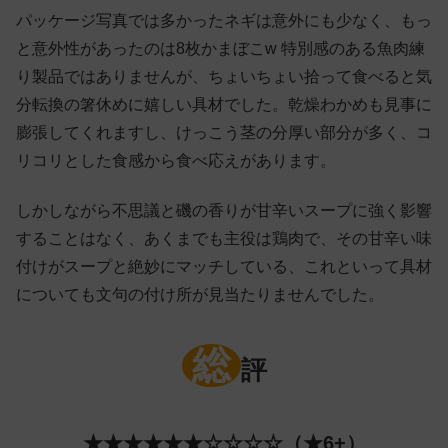
パッケージ写真では多かったネギは意外にも少なく、もっ
と意外性があったのは8枚かまぼこw 特別感のある魚肉練
り製品ではありませんが、ちょいちょい拾って食べると気
分転換の箸休めに嬉しい具材でした。乾燥わかめも見事に
膨張してくれますし、けっこう茎の分厚い部分が多く、コ
リコリとした食感から食べ応えがあります。
しかしながら不思議と磯の香りが甘辛いスープに強く影響
することはなく、あくまでも主役は鶏肉で、その甘辛い味
付けがスープと絶妙にマッチしている、これといって具材
についても文句の付け所が見当たりませんでした。
総
評
★★★★★★☆☆☆☆（★6+）