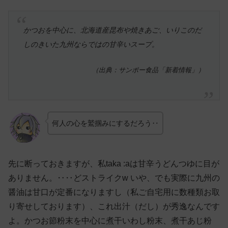
かつおを中心に、北海道産昆布や焼きあご、いりこのだ
しのきいた九州ならではの甘辛いスープ。
（出典：サンポー食品「新着情報」）
何人の心を鷲掴みにするだろう‥
先に断っておきますが、私taka :aは甘辛うどんつゆに目が
ありません。‥‥どストライクw いや、でも実際に九州の
醤油は甘口が定番になりますし（私ご自宅用に数種類お取
り寄せしております）、これ出汁（だし）が秀逸なんです
よ。かつお節粉末を中心に煮干いわし粉末、煮干あじ粉