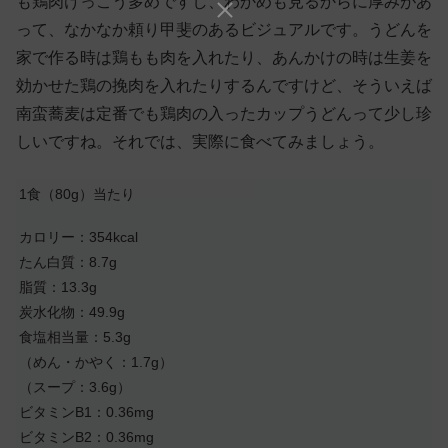
も鶏肉けっこう多めですし、わかめも見るからに厚みがあ
って、なかなか頼り甲斐のあるビジュアルです。うどんを
家で作る時は鶏もも肉を入れたり、あんかけの時は生姜を
効かせた鶏の挽肉を入れたりするんですけど、そういえば
南蛮蕎麦は定番でも鶏肉の入ったカップうどんって少し珍
しいですね。それでは、実際に食べてみましょう。
1食（80g）当たり
カロリー：354kcal
たん白質：8.7g
脂質：13.3g
炭水化物：49.9g
食塩相当量：5.3g
（めん・かやく：1.7g）
（スープ：3.6g）
ビタミンB1：0.36mg
ビタミンB2：0.36mg