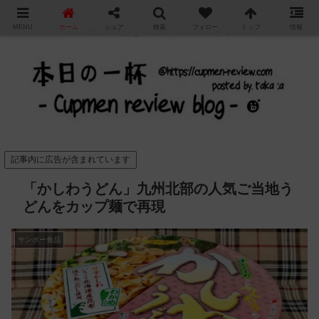
"
MENU
ホーム
シェア
検索
フォロー
トップ
情報
カップ麺の新商品をレビュー / アレンジするブログ
記事内に広告が含まれています
「かしわうどん」九州北部の人気ご当地う
どんをカップ麺で再現
サンポー食品