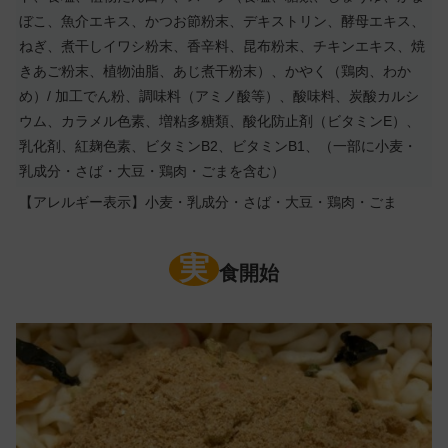
ぼこ、魚介エキス、かつお節粉末、デキストリン、酵母エキス、
ねぎ、煮干しイワシ粉末、香辛料、昆布粉末、チキンエキス、焼
きあご粉末、植物油脂、あじ煮干粉末）、かやく（鶏肉、わか
め）/ 加工でん粉、調味料（アミノ酸等）、酸味料、炭酸カルシ
ウム、カラメル色素、増粘多糖類、酸化防止剤（ビタミンE）、
乳化剤、紅麹色素、ビタミンB2、ビタミンB1、（一部に小麦・
乳成分・さば・大豆・鶏肉・ごまを含む）
【アレルギー表示】小麦・乳成分・さば・大豆・鶏肉・ごま
実
食開始