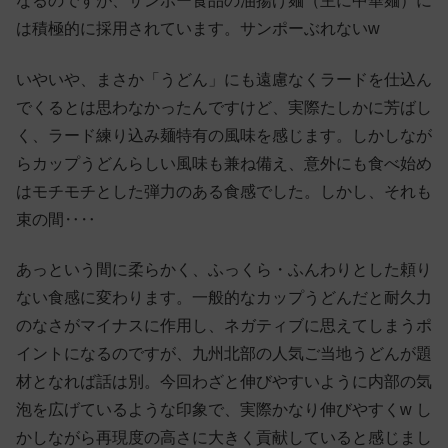
なるのですが、サンポー食品の油揚げ麺（主に中華麺）に
は積極的に採用されています。サンポーぶれないw
いやいや、まさか「うどん」にも遠慮なくラードを仕込ん
でくるとは思わなかったんですけど、実際たしかに芳ばし
く、ラード練り込み麺特有の風味を感じます。しかしなが
らカップうどんらしい風味も兼ね備え、意外にも食べ始め
はモチモチとした弾力のある食感でした。しかし、それも
束の間‥‥
あっという間に柔らかく、ふっくら・ふんわりとした頼り
ない食感に変わります。一般的なカップうどんだと耐久力
のなさがマイナスに作用し、ネガティブに思えてしまうポ
イントになるのですが、九州北部の人気ご当地うどんが題
材となれば話は別。今回わざと伸びやすいように内部の気
泡を広げているような印象で、実際かなり伸びやすくw し
かしながら再現度の高さに大きく貢献していると感じまし