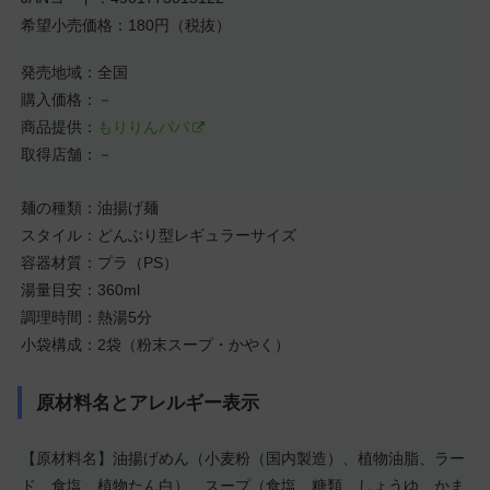
希望小売価格：180円（税抜）
発売地域：全国
購入価格：－
商品提供：
もりりんパパ
取得店舗：－
麺の種類：油揚げ麺
スタイル：どんぶり型レギュラーサイズ
容器材質：プラ（PS）
湯量目安：360ml
調理時間：熱湯5分
小袋構成：2袋（粉末スープ・かやく）
原材料名とアレルギー表示
【原材料名】油揚げめん（小麦粉（国内製造）、植物油脂、ラー
ド、食塩、植物たん白）、スープ（食塩、糖類、しょうゆ、かま