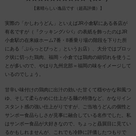
【素晴らしい逸品です（超高評価）】
実際の「かしわうどん」といえばJR小倉駅にある各店が
有名ですが（『クッキングパパ』の表紙を飾ったのはJR
小倉駅の在来線ホーム7番・8番乗り場の階段を下りた所
にある「ぷらっとぴっと」というお店）、大分ではブロッ
ク状に切った鶏肉、福岡・小倉では鶏肉の細切れを使うこ
とが多いので、やはり九州北部＝福岡の味をイメージして
いるのでしょう。
甘辛い味付けの鶏肉に出汁の効いた甘くて穏やかな和風つ
ゆ、そして柔らかめに仕上がる麺の特徴など、かなりイン
スタント感の強い仕上がりですが、ご当地うどんの個性と
サンポー食品らしさが見事に融合している名作でした。私
はサンポー食品が大好きなので、ちょっと贔屓目に見てい
るかもしれませんが、これでも冷静に評価したつもりで