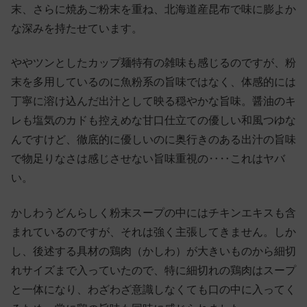
末、さらに焼あご粉末を重ね、北海道産昆布で味に膨よか
な深みを持たせています。
ややツンとしたカップ麺特有の雑味も感じるのですが、粉
末を多用しているのに魚粉系の旨味ではなく、体感的には
丁寧に溶け込んだ出汁として映る穏やかな旨味。醤油のキ
レも塩気のカドも控えめな甘口仕立ての優しい和風つゆな
んですけど、徹底的に優しいのに奥行きのある出汁の旨味
で物足りなさは感じさせない旨味重視の‥‥これはヤバ
い。
かしわうどんらしく粉末スープの中にはチキンエキスも含
まれているのですが、それは強く主張してきません。しか
し、後述する具材の鶏肉（かしわ）が大きいものから細切
れサイズまで入っていたので、特に細切れの鶏肉はスープ
と一体になり、わざわざ意識しなくても口の中に入ってく