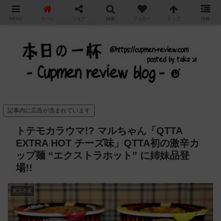
"
MENU
ホーム
シェア
検索
フォロー
トップ
情報
カップ麺の新商品をレビュー / アレンジするブログ
記事内に広告が含まれています
トテモカラウマ!? マルちゃん「QTTA
EXTRA HOT チーズ味」QTTA初の激辛カ
ップ麺 “エクストラホット” に姉妹品登
場!!
東洋水産