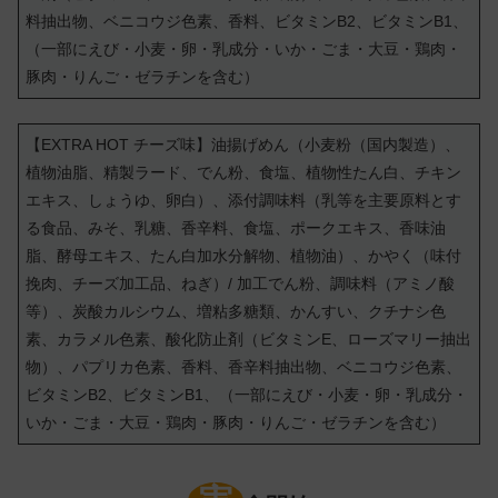
料抽出物、ベニコウジ色素、香料、ビタミンB2、ビタミンB1、
（一部にえび・小麦・卵・乳成分・いか・ごま・大豆・鶏肉・
豚肉・りんご・ゼラチンを含む）
【EXTRA HOT チーズ味】油揚げめん（小麦粉（国内製造）、
植物油脂、精製ラード、でん粉、食塩、植物性たん白、チキン
エキス、しょうゆ、卵白）、添付調味料（乳等を主要原料とす
る食品、みそ、乳糖、香辛料、食塩、ポークエキス、香味油
脂、酵母エキス、たん白加水分解物、植物油）、かやく（味付
挽肉、チーズ加工品、ねぎ）/ 加工でん粉、調味料（アミノ酸
等）、炭酸カルシウム、増粘多糖類、かんすい、クチナシ色
素、カラメル色素、酸化防止剤（ビタミンE、ローズマリー抽出
物）、パプリカ色素、香料、香辛料抽出物、ベニコウジ色素、
ビタミンB2、ビタミンB1、（一部にえび・小麦・卵・乳成分・
いか・ごま・大豆・鶏肉・豚肉・りんご・ゼラチンを含む）