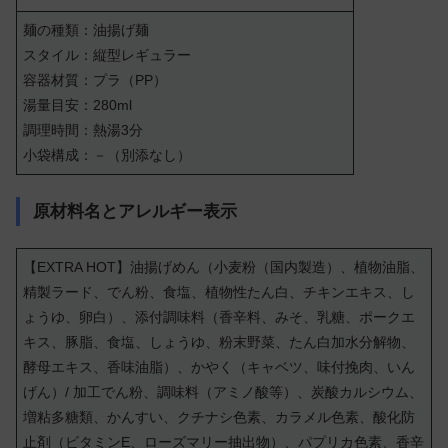
麺の種類：油揚げ麺
スタイル：縦型レギュラー
容器材質：プラ（PP）
湯量目安：280ml
調理時間：熱湯3分
小袋構成：－（別添なし）
原材料名とアレルギー表示
【EXTRA HOT】油揚げめん（小麦粉（国内製造）、植物油脂、
精製ラード、でん粉、食塩、植物性たん白、チキンエキス、し
ょうゆ、卵白）、添付調味料（香辛料、みそ、乳糖、ポークエ
キス、豚脂、食塩、しょうゆ、粉末野菜、たん白加水分解物、
酵母エキス、香味油脂）、かやく（キャベツ、味付挽肉、いん
げん）/ 加工でん粉、調味料（アミノ酸等）、炭酸カルシウム、
増粘多糖類、かんすい、クチナシ色素、カラメル色素、酸化防
止剤（ビタミンE、ローズマリー抽出物）、パプリカ色素、香辛