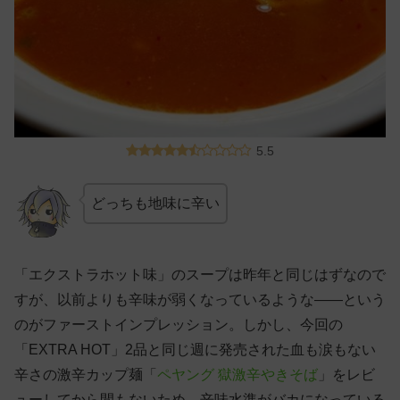
5.5
どっちも地味に辛い
「エクストラホット味」のスープは昨年と同じはずなので
すが、以前よりも辛味が弱くなっているような——という
のがファーストインプレッション。しかし、今回の
「EXTRA HOT」2品と同じ週に発売された血も涙もない
辛さの激辛カップ麺「
ペヤング 獄激辛やきそば
」をレビ
ューしてから間もないため、辛味水準がバカになっている