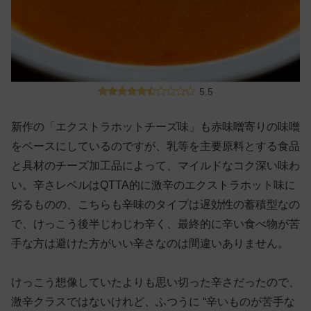
5.5
新作の「エクストラホットチーズ味」も赤味噌寄りの味噌
をベースにしているのですが、乳等を主要原料とする食品
と具材のチーズ加工品によって、マイルドなコク深い味わ
い。辛さレベルはQTTA的に激辛のエクストラホット味に
劣るものの、こちらも辛味のタイプは遅効性の蓄積型なの
で、けっこう後半じわじわ辛く、最終的に辛い食べ物が苦
手な方は避けた方がいい辛さなのは間違いありません。
けっこう想像していたよりも思い切った辛さだったので、
激辛クラスではないけれど、ふつうに “辛いものが苦手な