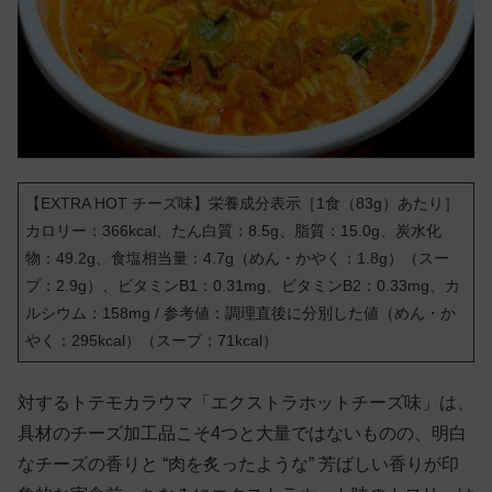
【EXTRA HOT チーズ味】栄養成分表示［1食（83g）あたり］
カロリー：366kcal、たん白質：8.5g、脂質：15.0g、炭水化
物：49.2g、食塩相当量：4.7g（めん・かやく：1.8g）（スー
プ：2.9g）、ビタミンB1：0.31mg、ビタミンB2：0.33mg、カ
ルシウム：158mg / 参考値：調理直後に分別した値（めん・か
やく：295kcal）（スープ：71kcal）
対するトテモカラウマ「エクストラホットチーズ味」は、
具材のチーズ加工品こそ4つと大量ではないものの、明白
なチーズの香りと “肉を炙ったような” 芳ばしい香りが印