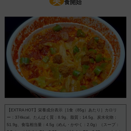
実
食開始
【EXTRA HOT】栄養成分表示［1食（85g）あたり］カロリ
ー：374kcal、たんぱく質：8.9g、脂質：14.5g、炭水化物：
51.9g、食塩相当量：4.5g（めん・かやく：2.0g）（スープ：