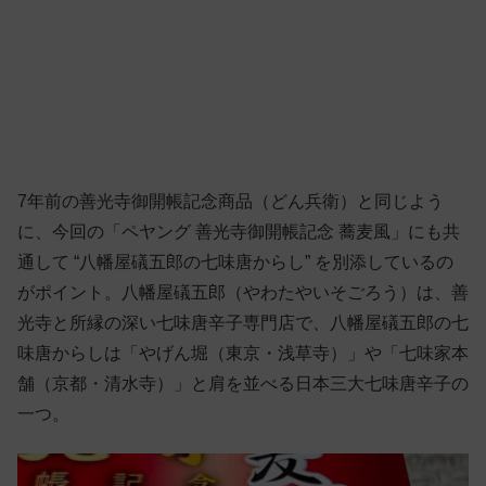
7年前の善光寺御開帳記念商品（どん兵衛）と同じよう
に、今回の「ペヤング 善光寺御開帳記念 蕎麦風」にも共
通して “八幡屋礒五郎の七味唐からし” を別添しているの
がポイント。八幡屋礒五郎（やわたやいそごろう）は、善
光寺と所縁の深い七味唐辛子専門店で、八幡屋礒五郎の七
味唐からしは「やげん堀（東京・浅草寺）」や「七味家本
舗（京都・清水寺）」と肩を並べる日本三大七味唐辛子の
一つ。