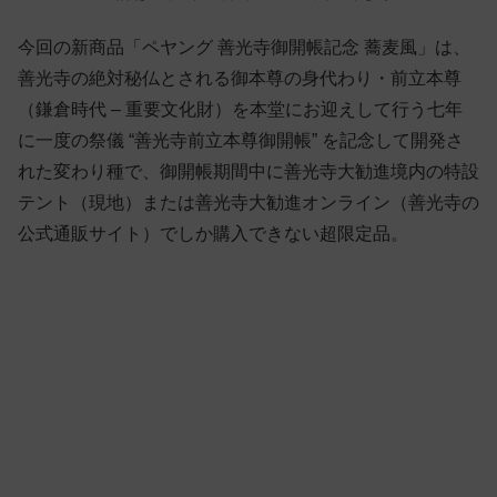
今回の新商品「ペヤング 善光寺御開帳記念 蕎麦風」は、
善光寺の絶対秘仏とされる御本尊の身代わり・前立本尊
（鎌倉時代 – 重要文化財）を本堂にお迎えして行う七年
に一度の祭儀 “善光寺前立本尊御開帳” を記念して開発さ
れた変わり種で、御開帳期間中に善光寺大勧進境内の特設
テント（現地）または善光寺大勧進オンライン（善光寺の
公式通販サイト）でしか購入できない超限定品。