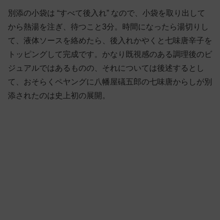
別添の小袋は “すべて後入れ” なので、小袋を取り出して
から熱湯を注ぎ、待つこと3分。時間になったら湯切りし
て、液体ソースを絡めたら、後入れかやくと七味唐辛子を
トッピングして完成です。かなり既視感のある調理後のビ
ジュアルではあるものの、それについては後述するとし
て、おそらくペヤングに八幡屋礒五郎の七味唐からしが別
添されたのは史上初の展開。