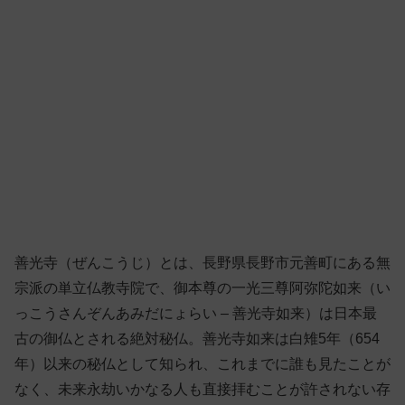
善光寺（ぜんこうじ）とは、長野県長野市元善町にある無
宗派の単立仏教寺院で、御本尊の一光三尊阿弥陀如来（い
っこうさんぞんあみだにょらい – 善光寺如来）は日本最
古の御仏とされる絶対秘仏。善光寺如来は白雉5年（654
年）以来の秘仏として知られ、これまでに誰も見たことが
なく、未来永劫いかなる人も直接拝むことが許されない存