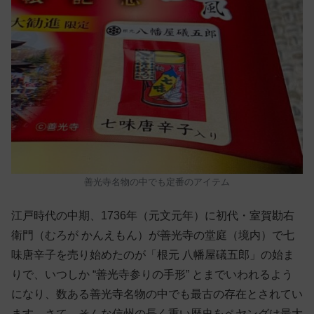
善光寺名物の中でも定番のアイテム
江戸時代の中期、1736年（元文元年）に初代・室賀勘右
衛門（むろが かんえもん）が善光寺の堂庭（境内）で七
味唐辛子を売り始めたのが「根元 八幡屋礒五郎」の始ま
りで、いつしか “善光寺参りの手形” とまでいわれるよう
になり、数ある善光寺名物の中でも最古の存在とされてい
ます。さて、そんな信州の長く重い歴史をペヤングは最大