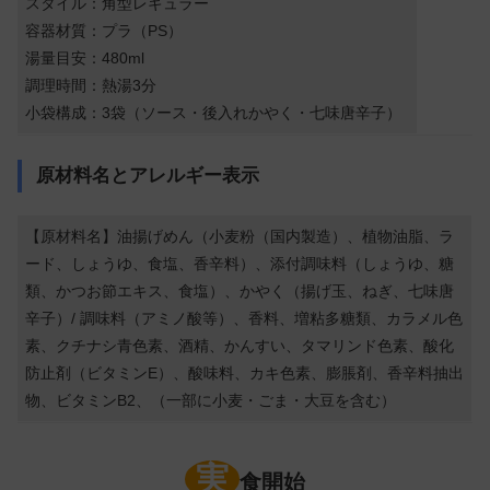
スタイル：角型レギュラー
容器材質：プラ（PS）
湯量目安：480ml
調理時間：熱湯3分
小袋構成：3袋（ソース・後入れかやく・七味唐辛子）
原材料名とアレルギー表示
【原材料名】油揚げめん（小麦粉（国内製造）、植物油脂、ラ
ード、しょうゆ、食塩、香辛料）、添付調味料（しょうゆ、糖
類、かつお節エキス、食塩）、かやく（揚げ玉、ねぎ、七味唐
辛子）/ 調味料（アミノ酸等）、香料、増粘多糖類、カラメル色
素、クチナシ青色素、酒精、かんすい、タマリンド色素、酸化
防止剤（ビタミンE）、酸味料、カキ色素、膨脹剤、香辛料抽出
物、ビタミンB2、（一部に小麦・ごま・大豆を含む）
実
食開始