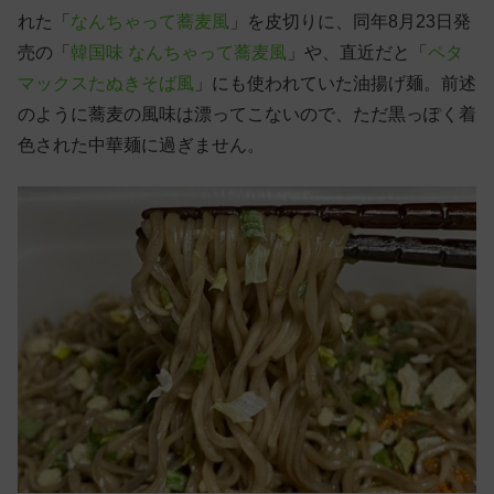
れた「
なんちゃって蕎麦風
」を皮切りに、同年8月23日発
売の「
韓国味 なんちゃって蕎麦風
」や、直近だと「
ペタ
マックスたぬきそば風
」にも使われていた油揚げ麺。前述
のように蕎麦の風味は漂ってこないので、ただ黒っぽく着
色された中華麺に過ぎません。