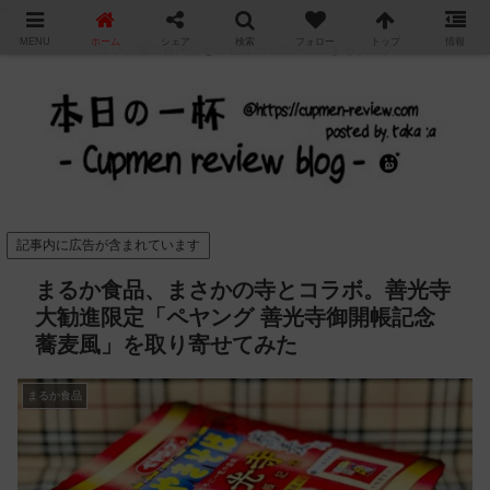
"
MENU
ホーム
シェア
検索
フォロー
トップ
情報
カップ麺の新商品をレビュー / アレンジするブログ
記事内に広告が含まれています
まるか食品、まさかの寺とコラボ。善光寺
大勧進限定「ペヤング 善光寺御開帳記念
蕎麦風」を取り寄せてみた
まるか食品