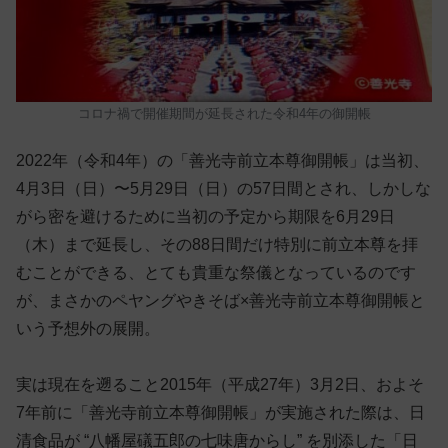
コロナ禍で開催期間が延長された令和4年の御開帳
2022年（令和4年）の「善光寺前立本尊御開帳」は当初、
4月3日（日）〜5月29日（日）の57日間とされ、しかしな
がら密を避けるために当初の予定から期限を6月29日
（木）まで延長し、その88日間だけ特別に前立本尊を拝
むことができる、とても貴重な祭儀となっているのです
が、まさかのペヤングやきそば×善光寺前立本尊御開帳と
いう予想外の展開。
実は現在を遡ること2015年（平成27年）3月2日、およそ
7年前に「善光寺前立本尊御開帳」が実施された際は、日
清食品が “八幡屋礒五郎の七味唐からし” を別添した「日