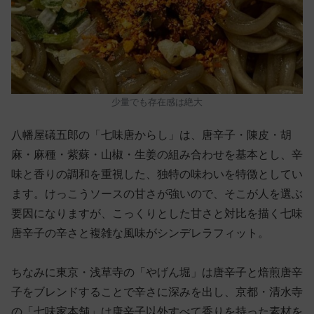
少量でも存在感は絶大
八幡屋礒五郎の「七味唐からし」は、唐辛子・陳皮・胡
麻・麻種・紫蘇・山椒・生姜の組み合わせを基本とし、辛
味と香りの調和を重視した、独特の味わいを特徴としてい
ます。けっこうソースの甘さが強いので、そこが人を選ぶ
要因になりますが、こっくりとした甘さと対比を描く七味
唐辛子の辛さと複雑な風味がシンデレラフィット。
ちなみに東京・浅草寺の「やげん堀」は唐辛子と焙煎唐辛
子をブレンドすることで辛さに深みを出し、京都・清水寺
の「七味家本舗」は唐辛子以外すべて香りを持った素材を