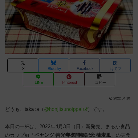
X
Bluesky
Facebook
はてブ
LINE
Pinterest
コピー
2022.04.10
どうも、taka :a（
@honjitsunoippai
）です。
本日の一杯は、2022年4月3日（日）新発売、まるか食品
のカップ麺「
ペヤング 善光寺御開帳記念 蕎麦風
」の実食