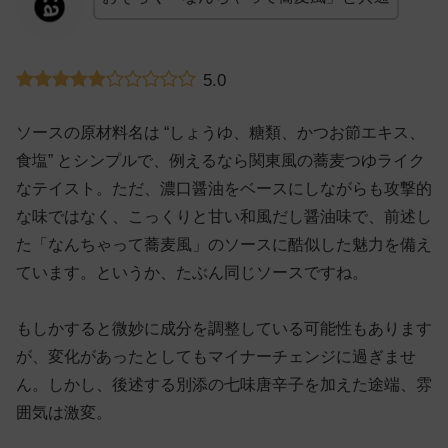
5.0
ソースの原材料名は “しょうゆ、糖類、かつお節エキス、
食塩” とシンプルで、例えるなら関東風の蕎麦つゆライク
なテイスト。ただ、濃口醤油をベースにしながらも攻撃的
な味ではなく、こっくりと甘い和風だし醤油味で、前述し
た「なんちゃって蕎麦風」のソースに酷似した魅力を備え
ています。というか、たぶん同じソースですね。
もしかすると微妙に成分を調整している可能性もあります
が、変化があったとしてもマイナーチェンジに過ぎませ
ん。しかし、後述する別添の七味唐辛子を加えた途端、雰
囲気は激変。