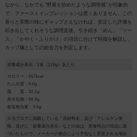
ながら、なかでも “野菜を炒めたような調理感” が印象的
で、ファーストインプレッションは悪くありません。この
香りと実際の味にギャップさえなければ、安定した評価を
叩き出してくれそうな調理直後。引き続き「めん」「ソー
ス」「かやく・ふりかけ」の項目に分けて特徴を解説し、
カップ麺としての総合力を判定します。
栄養成分表示：1食（118g）あたり
カロリー：557kcal
たん白質：9.0g
脂 質：32.1g
炭水化物：58.0g
食塩相当量：3.6g
※当ブログに掲載している「原材料名」及び「アレルゲン情
報」並びに「栄養成分表示」などの値は、実食時点の現品に基
づいたもので、メーカーの都合により予告なく変更される場合