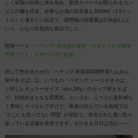
しく紙製の外箱に身を包み、販売スペースが限られるコン
ビニの棚を圧迫。必要なお湯の目安量も2800ml（2.8リッ
トル）と凄まじい設定で、調理後の総重量は3.5kg以上と
いう、かなり狂気的な商品でした。
関連ページ：
ペヤング×幸楽苑の暴挙「ペタマックス味噌
野菜うどん」を食べてみた結果‥‥
対して抱き合わせの「ペヤング 幸楽苑味噌野菜たんめん
味やきそば」は、いつもの「ペヤング ソースやきそば」
と同じレギュラーサイズ（めん90g）のカップ焼きそば
で、比較的まともな雰囲気。というか、ふつうに違和感な
く美味しそうなんですけど、筆者の住んでいる地域では
“どこにも売ってない問題” が深刻で、発売された週に取り
扱っている店舗を発見できず、そのまま月日は流れ——。