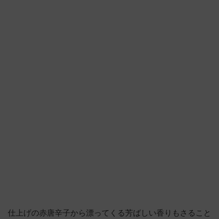
仕上げの赤唐辛子から漂ってくる芳ばしい香りもさること