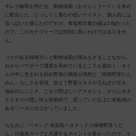
キレで輪郭を持たせ、動物油脂（おそらくラード）を多め
に配合した、どっしりと重心の低いテイスト。個人的には
塩っぱいと感じたのですが、食塩相当量の値は3.6gだった
ので、このカテゴリーでは特別に高いわけではありませ
ん。
コクのある味噌ダレと動物油脂の厚みもさることながら、
おからパウダーで濃度を高めているところも面白く、オイ
ルの中に含まれる炒め野菜の風味が漠然と「味噌野菜たん
めん」らしさを表現。加えて野菜エキスや玉ねぎの甘み、
強めのニンニク、ごまの芳ばしいアクセント、さらにホタ
テエキスの隠し味も効果的で、思っていた以上に本格感の
あるソースに仕上がっていました。
ちなみに「ペヤング 幸楽苑ペタマックス味噌野菜うど
ん」の液体スープと共通するポイントが多かったので、そ