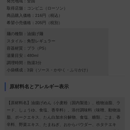
発売地域：全国
取得店舗：コンビニ（ローソン）
商品購入価格：216円（税込）
希望小売価格：205円（税別）
麺の種類：油揚げ麺
スタイル：角型レギュラー
容器材質：プラ（PS）
湯量目安：480ml
調理時間：熱湯3分
小袋構成：3袋（ソース・かやく・ふりかけ）
原材料名とアレルギー表示
【原材料名】油揚げめん（小麦粉（国内製造）、植物油脂、ラ
ード、しょうゆ、食塩、香辛料）、添付調味料（味噌、動物油
脂、ポークエキス、たん白加水分解物、食塩、糖類、ごま、香
辛料、野菜エキス、たまねぎ、おからパウダー、ホタテエキ