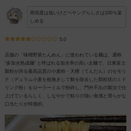
再現度は低いけどペヤングらしさは100％楽
しめる
5.0
店舗の「味噌野菜たんめん」に使われている麺は、通称
“多加水熟成麺” と呼ばれる加水率の高い太麺で、日東富士
製粉が誇る最高品質の小麦粉・天檀（てんだん）のセモリ
ナ（デュラム小麦を粗挽きして麬を除去した顆粒状のミド
リング粉）をローラーミルで粉砕し、門外不出の製法で仕
上げているらしく、しなやかで粘りの強い食感と滑らかな
口当たりが特徴的。