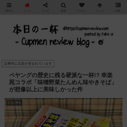
"
MENU
ホーム
シェア
検索
フォロー
トップ
情報
カップ麺の新商品をレビュー / アレンジするブログ
記事内に広告が含まれています
ペヤングの歴史に残る硬派な一杯!? 幸楽
苑コラボ「味噌野菜たんめん味やきそば」
が想像以上に美味しかった件
まるか食品