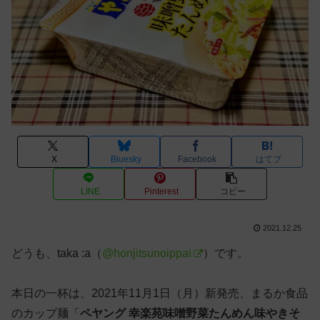
X
Bluesky
Facebook
はてブ
LINE
Pinterest
コピー
2021.12.25
どうも、taka :a（
@honjitsunoippai
）です。
本日の一杯は、2021年11月1日（月）新発売、まるか食品
のカップ麺「
ペヤング 幸楽苑味噌野菜たんめん味やきそ