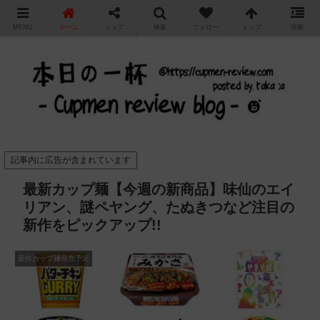
"
MENU
ホーム
シェア
検索
フォロー
トップ
情報
カップ麺の新商品をレビュー / アレンジするブログ
記事内に広告が含まれています
最新カップ麺【今週の新商品】味仙のエイ
リアン、謎ペヤング、たぬきつなど注目の
新作をピックアップ!!
新作カップ麺発売予定