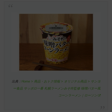
出典：
Home > 商品・おトク情報 > オリジナル商品 > サンヨ
ー食品 サッポロ一番 札幌ラーメンみそ吟監修 味噌バター風
コーンラーメン｜ローソン