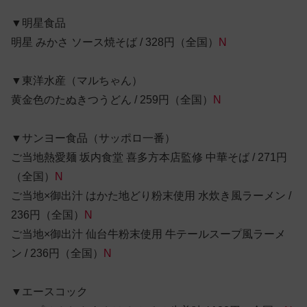
▼明星食品
明星 みかさ ソース焼そば / 328円（全国）
N
▼東洋水産（マルちゃん）
黄金色のたぬきつうどん / 259円（全国）
N
▼サンヨー食品（サッポロ一番）
ご当地熱愛麺 坂内食堂 喜多方本店監修 中華そば / 271円
（全国）
N
ご当地×御出汁 はかた地どり粉末使用 水炊き風ラーメン /
236円（全国）
N
ご当地×御出汁 仙台牛粉末使用 牛テールスープ風ラーメ
ン / 236円（全国）
N
▼エースコック