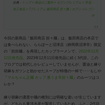
出典：
トップ > 商品のご案内 > セブンプレミアム > 常温・
加工食品 > 7プレミアム 飯田商店 担々麺｜セブン-イレブン
今回の新商品「飯田商店 担々麺」は、飯田商店の本店で
は食べられない、ららぽーと沼津店（静岡県沼津市）限定
の「担担麺」を再現したカップラーメンで、
2022年12月
12日発売品
、2023年12月11日発売品に続く3代目。この
ブログでは初代しかレビューしていませんが、醤油と練り
胡麻をガツンと効かせたスープが特徴の一杯で‥‥もしや
「
マルちゃん正麺 カップ 裏うま辛担々麺
」のルーツはコ
レか？
練り胡麻の濃度や麺の種別には明確な違いが生じています
が、どちらも東洋水産が製造しているため、ふと。2代目