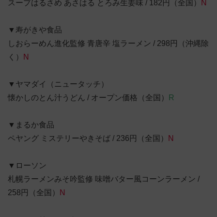
スープはるさめ あさはる とろみ生姜味 / 182円（全国）
N
▼寿がきや食品
しおらーめん進化監修 青唐辛 塩ラーメン / 298円（沖縄除
く）
N
▼ヤマダイ（ニュータッチ）
懐かしのとん汁うどん / オープン価格（全国）
R
▼まるか食品
ペヤング ミステリーやきそば / 236円（全国）
N
▼ローソン
札幌ラーメンみそ吟監修 味噌バター風コーンラーメン /
258円（全国）
N