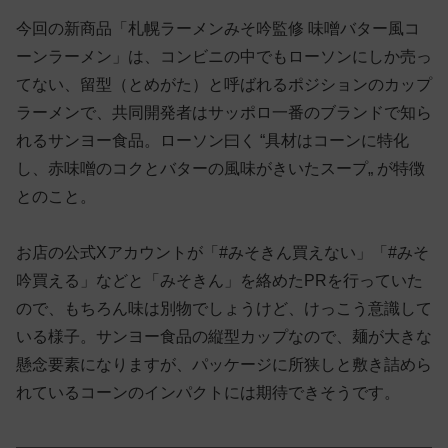
今回の新商品「札幌ラーメンみそ吟監修 味噌バター風コ
ーンラーメン」は、コンビニの中でもローソンにしか売っ
てない、留型（とめがた）と呼ばれるポジションのカップ
ラーメンで、共同開発者はサッポロ一番のブランドで知ら
れるサンヨー食品。ローソン曰く “具材はコーンに特化
し、赤味噌のコクとバターの風味がきいたスープ„ が特徴
とのこと。
お店の公式Xアカウントが「#みそきん買えない」「#みそ
吟買える」などと「みそきん」を絡めたPRを行っていた
ので、もちろん味は別物でしょうけど、けっこう意識して
いる様子。サンヨー食品の縦型カップなので、麺が大きな
懸念要素になりますが、パッケージに所狭しと敷き詰めら
れているコーンのインパクトには期待できそうです。