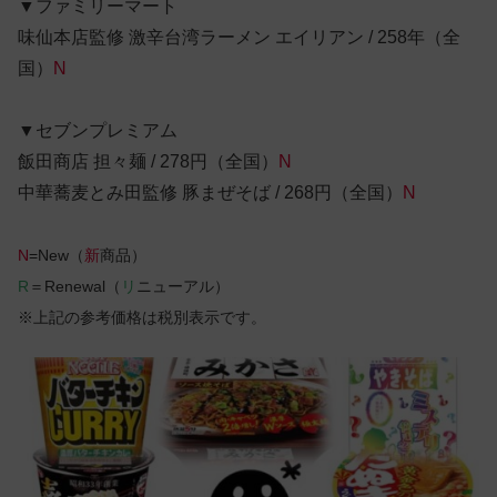
▼ファミリーマート
味仙本店監修 激辛台湾ラーメン エイリアン / 258年（全
国）
N
▼セブンプレミアム
飯田商店 担々麺 / 278円（全国）
N
中華蕎麦とみ田監修 豚まぜそば / 268円（全国）
N
N
=New（
新
商品）
R
＝Renewal（
リ
ニューアル）
※上記の参考価格は税別表示です。