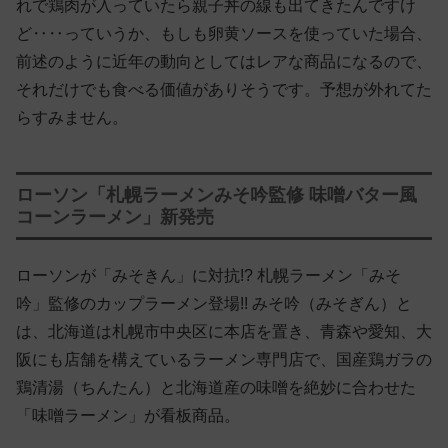
れで鶏肉が入っていたら親子丼の線も出てきたんですけ
ど‥‥っていうか、もしも卵黄ソースを使っていた場合、
前述のように近年の動向としてはレアな商品になるので、
それだけでも食べる価値がありそうです。予想が外れてた
らすみません。
ローソン「札幌ラーメンみそ吟監修 味噌バター風
コーンラーメン」新発売
ローソンが「みそきん」に対抗!? 札幌ラーメン「みそ
吟」監修のカップラーメン登場!! みそ吟（みそぎん）と
は、北海道は札幌市中央区に本店を置き、青森や愛知、大
阪にも店舗を構えているラーメン専門店で、国産鶏ガラの
鶏清湯（ちんたん）と北海道産の味噌を絶妙に合わせた
「味噌ラーメン」が看板商品。