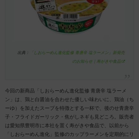
出典：
「しおらーめん進化監修 青唐辛 塩ラーメン」新発売
のお知らせ｜寿がきや食品
今回の新商品「しおらーめん進化監修 青唐辛 塩ラーメ
ン」は、鶏と白醤油を合わせた優しい味わいに、鶏油（ち
ーゆ）を加えたスープを特徴とする一杯で、後のせ青唐辛
子・フライドガーリック・焦がしネギも見どころ。販売者
は愛知県豊明市に本社を置く寿がきや食品で、以前から
「しおらーめん進化」監修のカップラーメンを定期的にリ