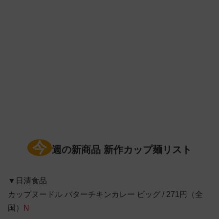
今
週の新商品 新作カップ麺リスト
▼日清食品
カップヌードル バターチキンカレー ビッグ / 271円（全
国）
N