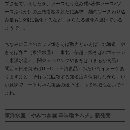
プさせていましたが、ソースねり込み麺×液体ソース×ソ
ースふりかけの三枚看板を新たに訴求。麺のソースねり込
み量も1.3倍に強化するなど、さらなる進化を遂げている
ようです。
ちなみに日本のカップ焼きそば勢力といえば、北海道＝や
きそば弁当（東洋水産）、東北・信越＝焼そばバゴォーン
（東洋水産）、関東＝ペヤングやきそば（まるか食品）、
関西＝日清焼そばU.F.O.（日清食品）みたいなイメージあ
りますけど、それらに匹敵する知名度を保有しながら、い
い意味で「一平ちゃん夜店の焼そば」って地域性ないです
よね。
東洋水産「やみつき屋 辛味噌キムチ」新発売