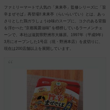
ファミリーマートで人気の「来来亭」監修シリーズに「旨
辛まぜそば」再登場!! 来来亭（らいらいてい）とは、あっ
さりとした鶏ガラしょうゆ味のスープに、コクのある背脂
を浮かべた “京都風醤油味” を標榜しているラーメンチェ
ーンで、本社は滋賀県野洲市大篠原。1997年（平成9年）
3月にオープンした1号店（現・野洲本店）を皮切りに、
現在は200店舗以上を展開しています。