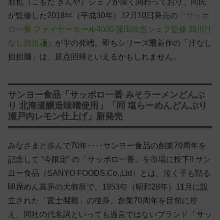
欣也（こもだ きんや）シェフが深く関わっており、同氏
が監修した2018年（平成30年）12月10日発売の「
サッポ
ロ一番 ファイヤーホール4000 菰田欣也シェフ監修 四川汁
なし担担麺
」が事の発端。即ちシリーズ最新作の「汁なし
担担麺」は、原点回帰といえるかもしれません。
サンヨー食品「サッポロ一番 みそラーメンどんぶ
り 北海道醸造味噌使用」「同 塩らーめんどんぶり
瀬戸内レモン仕上げ」新発売
みなさまと歩んで70年‥‥サンヨー食品の創業70周年を
記念して “今限定” の「サッポロ一番」を市場に投下!! サン
ヨー食品（SANYO FOODS.Co.,Ltd）とは、泣く子も黙る
即席めん業界の大御所で、1953年（昭和28年）11月に設
立された「富士製麺」の後身。創業70周年を目前に控
え、同社の代名詞といっても過言ではないブランド「サッ