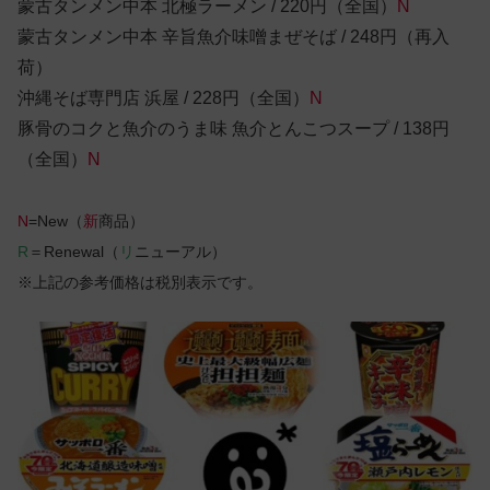
蒙古タンメン中本 北極ラーメン / 220円（全国）
N
蒙古タンメン中本 辛旨魚介味噌まぜそば / 248円（再入
荷）
沖縄そば専門店 浜屋 / 228円（全国）
N
豚骨のコクと魚介のうま味 魚介とんこつスープ / 138円
（全国）
N
N
=New（
新
商品）
R
＝Renewal（
リ
ニューアル）
※上記の参考価格は税別表示です。