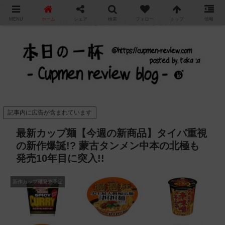
"
MENU
ホーム
シェア
検索
フォロー
トップ
情報
カップ麺の新商品をレビュー / アレンジするブログ
記事内に広告が含まれています
最新カップ麺【今週の新商品】タイパ重視
の新作爆誕!? 蒙古タンメン中本の北極も
発売10年目に突入!!
新作カップ麺発売予定