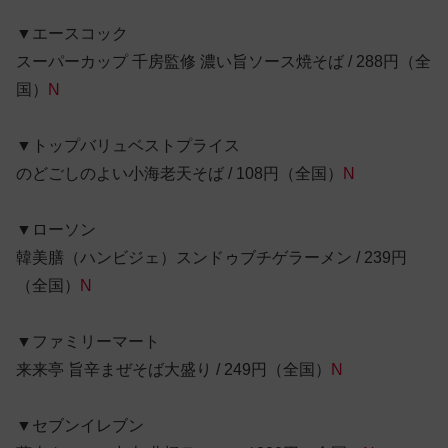
▼エースコック
スーパーカップ 千房監修 濃い旨ソース焼そば / 288円（全
国）
N
▼トップバリュベストプライス
のどごしのよい小海老天そば / 108円（全国）
N
▼ローソン
韓美膳（ハンビジェ）スンドゥブチゲラーメン / 239円
（全国）
N
▼ファミリーマート
来来亭 旨辛まぜそば大盛り / 249円（全国）
N
▼セブンイレブン