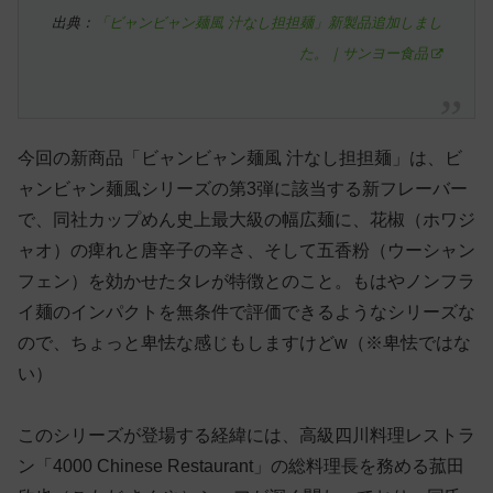
出典：
「ビャンビャン麺風 汁なし担担麺」新製品追加しまし
た。｜サンヨー食品
今回の新商品「ビャンビャン麺風 汁なし担担麺」は、ビ
ャンビャン麺風シリーズの第3弾に該当する新フレーバー
で、同社カップめん史上最大級の幅広麺に、花椒（ホワジ
ャオ）の痺れと唐辛子の辛さ、そして五香粉（ウーシャン
フェン）を効かせたタレが特徴とのこと。もはやノンフラ
イ麺のインパクトを無条件で評価できるようなシリーズな
ので、ちょっと卑怯な感じもしますけどw（※卑怯ではな
い）
このシリーズが登場する経緯には、高級四川料理レストラ
ン「4000 Chinese Restaurant」の総料理長を務める菰田