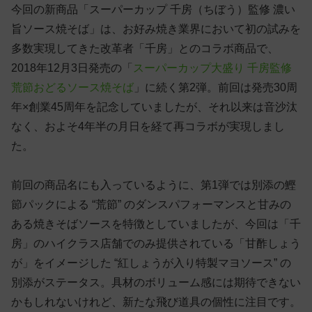
今回の新商品「スーパーカップ 千房（ちぼう）監修 濃い
旨ソース焼そば」は、お好み焼き業界において初の試みを
多数実現してきた改革者「千房」とのコラボ商品で、
2018年12月3日発売の「
スーパーカップ大盛り 千房監修
荒節おどるソース焼そば
」に続く第2弾。前回は発売30周
年×創業45周年を記念していましたが、それ以来は音沙汰
なく、およそ4年半の月日を経て再コラボが実現しまし
た。
前回の商品名にも入っているように、第1弾では別添の鰹
節パックによる “荒節” のダンスパフォーマンスと甘みの
ある焼きそばソースを特徴としていましたが、今回は「千
房」のハイクラス店舗でのみ提供されている「甘酢しょう
が」をイメージした “紅しょうが入り特製マヨソース” の
別添がステータス。具材のボリューム感には期待できない
かもしれないけれど、新たな飛び道具の個性に注目です。