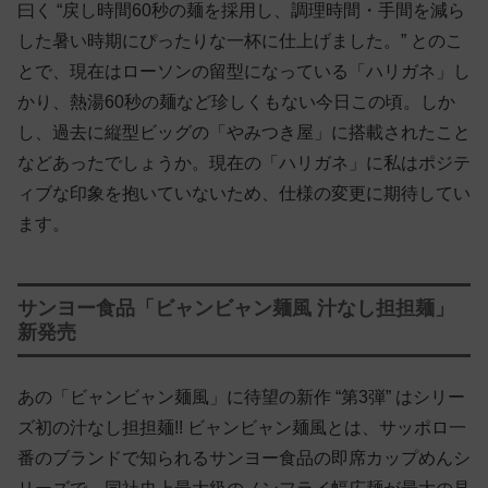
曰く “戻し時間60秒の麺を採用し、調理時間・手間を減ら
した暑い時期にぴったりな一杯に仕上げました。” とのこ
とで、現在はローソンの留型になっている「ハリガネ」し
かり、熱湯60秒の麺など珍しくもない今日この頃。しか
し、過去に縦型ビッグの「やみつき屋」に搭載されたこと
などあったでしょうか。現在の「ハリガネ」に私はポジテ
ィブな印象を抱いていないため、仕様の変更に期待してい
ます。
サンヨー食品「ビャンビャン麺風 汁なし担担麺」
新発売
あの「ビャンビャン麺風」に待望の新作 “第3弾” はシリー
ズ初の汁なし担担麺!! ビャンビャン麺風とは、サッポロ一
番のブランドで知られるサンヨー食品の即席カップめんシ