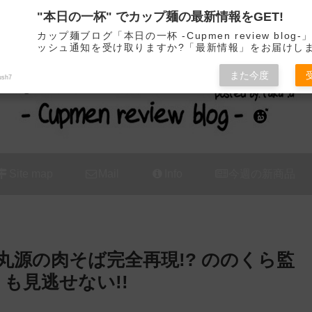
"本日の一杯" でカップ麺の最新情報をGET!
カップ麺の新商品をレビュー / アレンジするブログ
カップ麺ブログ「本日の一杯 -Cupmen review blog
ッシュ通知を受け取りますか?「最新情報」をお届けし
また今度
ush7
Site map
Mail
Info
今週の新商品
源の肉そば完全再現!? ののくら監
 も見逃せない!!