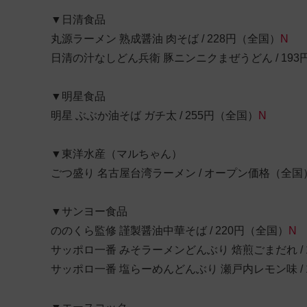
▼日清食品
丸源ラーメン 熟成醤油 肉そば / 228円（全国）
N
日清の汁なしどん兵衛 豚ニンニクまぜうどん / 193
▼明星食品
明星 ぶぶか油そば ガチ太 / 255円（全国）
N
▼東洋水産（マルちゃん）
ごつ盛り 名古屋台湾ラーメン / オープン価格（全国
▼サンヨー食品
ののくら監修 謹製醤油中華そば
/ 220円（全国）
N
サッポロ一番 みそラーメンどんぶり 焙煎ごまだれ / 
サッポロ一番 塩らーめんどんぶり 瀬戸内レモン味
/