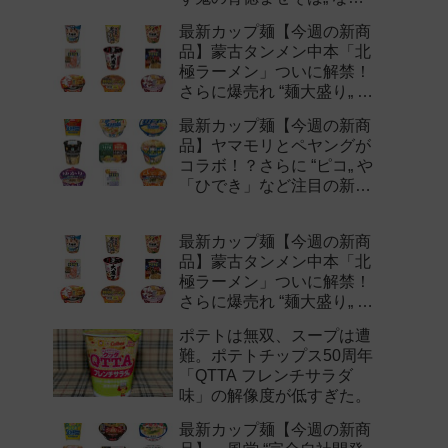
注目の新作まとめ！
最新カップ麺【今週の新商
品】蒙古タンメン中本「北
極ラーメン」ついに解禁！
さらに爆売れ “麺大盛り„ シ
リーズの新味など注目の新
最新カップ麺【今週の新商
作まとめ！
品】ヤマモリとペヤングが
コラボ！？さらに “ピコ„ や
「ひでき」など注目の新作
まとめ！
最新カップ麺【今週の新商
品】蒙古タンメン中本「北
極ラーメン」ついに解禁！
さらに爆売れ “麺大盛り„ シ
リーズの新味など注目の新
ポテトは無双、スープは遭
作まとめ！
難。ポテトチップス50周年
「QTTA フレンチサラダ
味」の解像度が低すぎた。
最新カップ麺【今週の新商