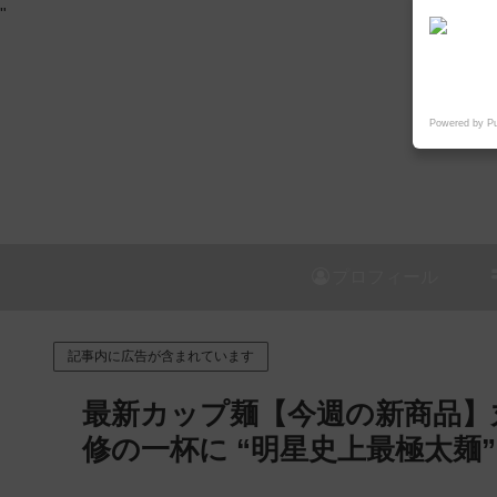
"
Powered by P
プロフィール
記事内に広告が含まれています
最新カップ麺【今週の新商品】丸
修の一杯に “明星史上最極太麺”