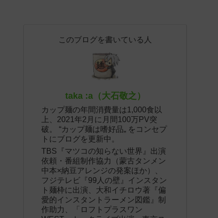
このブログを書いている人
taka :a（大石敬之）
カップ麺の年間消費量は1,000食以
上、2021年2月に月間100万PV突
破。 “カップ麺は嗜好品„ をコンセプ
トにブログを更新中。
TBS『マツコの知らない世界』出演
依頼・番組制作協力（蒙古タンメン
中本×納豆アレンジの発案ほか）、
フジテレビ『99人の壁』インスタン
ト麺枠に出演、大和イチロウ著『偏
愛的インスタントラーメン図鑑』制
作助力、「ロフトプラスワン