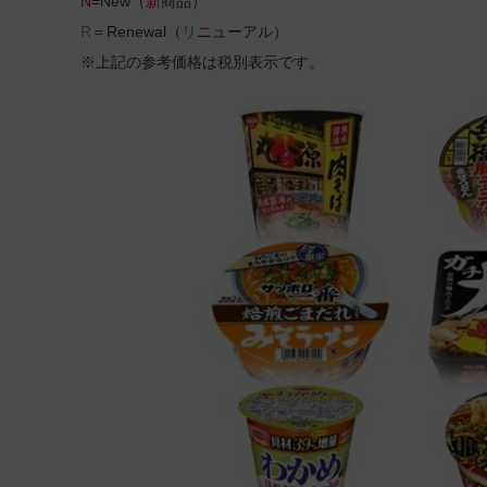
N
=New（
新
商品）
R
＝Renewal（
リ
ニューアル）
※上記の参考価格は税別表示です。