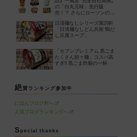
品】一風堂 “完全自社開発„
の「白丸元味」先行販
売！？ さらにローソンの激
辛チャレンジなどど注目の
日清麺なしシリーズ第2弾!
新作まとめ！
「日清麺なしどん兵衛 鴨だ
し豆腐スープ」
「セブンプレミアム 黒ごま
たくさん担々麺」コスパ高
すぎ!! 黒ごま炸裂の一杯
絶
賛ランキング参加中
にほんブログ村へ
人気ブログランキングへ
S
pecial thanks