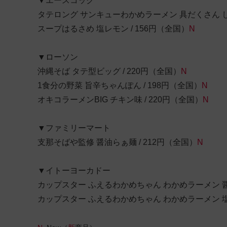
▼エースコック
タテロング サンキューわかめラーメン 具だくさん しょ
スープはるさめ 塩レモン / 156円（全国）
N
▼ローソン
沖縄そば タテ型ビッグ / 220円
（全国）
N
1食分の野菜 旨辛ちゃんぽん / 198円
（全国）
N
オキコラーメンBIG チキン味 / 220円
（全国）
N
▼ファミリーマート
支那そばや監修 醤油らぁ麺 / 212円（全国）
N
▼イトーヨーカドー
カップスター ふえるわかめちゃん わかめラーメン 醤油
カップスター ふえるわかめちゃん わかめラーメン 塩味