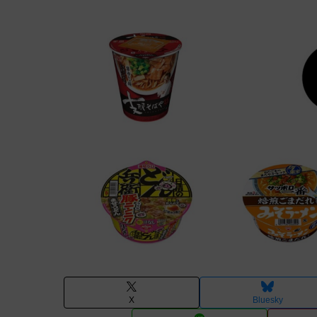
X
Bluesky