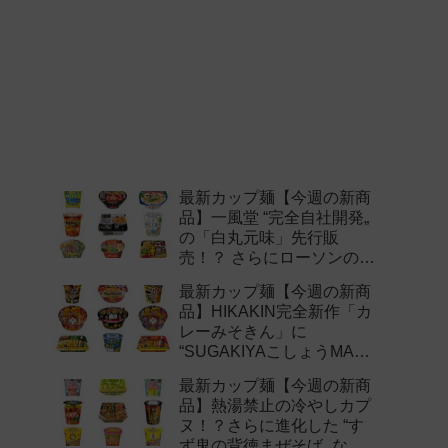
最新カップ麺【今週の新商
品】一風堂 “完全自社開発„
の「白丸元味」先行販
売！？ さらにローソンの激
辛チャレンジなどど注目の
最新カップ麺【今週の新商
新作まとめ！
品】HIKAKIN完全新作「カ
レーみそきん」に
“SUGAKIYAこしょうMAX„
など注目の新作まとめ！
最新カップ麺【今週の新商
品】熱湯禁止の冷やしカプ
ヌ！？さらに進化した “す
ず鬼の背徳まぜそば„ など