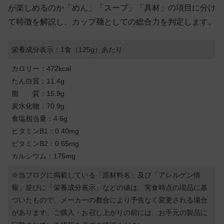
が楽しめるのか「めん」「スープ」「具材」の項目に分け
て特徴を解説し、カップ麺としての総合力を判定します。
栄養成分表示：1食（125g）あたり
カロリー：472kcal
たん白質：11.4g
脂 質：15.9g
炭水化物：70.9g
食塩相当量：4.6g
ビタミンB1：0.40mg
ビタミンB2：0.65mg
カルシウム：175mg
※当ブログに掲載している「原材料名」及び「アレルゲン情
報」並びに「栄養成分表示」などの値は、実食時点の現品に基
づいたもので、メーカーの都合により予告なく変更される場合
があります。ご購入・お召し上がりの前には、お手元の製品に