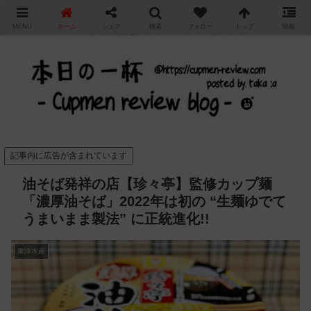
"
MENU
ホーム
シェア
検索
フォロー
トップ
情報
カップ麺の新商品をレビュー / アレンジするブログ
記事内に広告が含まれています
油そば発祥の店【珍々亭】監修カップ麺
「濃厚油そば」2022年は初の “生麺ゆでて
うまいまま製法” に正統進化!!
東洋水産