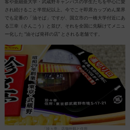
客や亜細亜大学・武蔵野キャンパスの学生たちを中心に愛
され続けること半世紀以上。今でこそ即席カップめん業界
でも定番の「油そば」ですが、国立市の一橋大学付近にあ
る三幸（さんこう）と並び、それを全国に先駆けてメニュ
ー化した “油そば発祥の店” とされる老舗です。
「珍々亭」店舗外観と住所