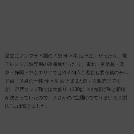
過去にノンフライ麺の「袋 珍々亭 油そば」だったり、電
子レンジ加熱専用の冷凍麺だったり、東北・甲信越・関
東・静岡・中京エリアでは2022年5月現在も要冷蔵のチル
ド麺「頂点の一杯 珍々亭 油そば 2人前」を販売中です
が、即席カップ麺では大盛り（130g）の油揚げ麺と相場
が決まっていたので、まさかの “生麺ゆでてうまいまま製
法” には驚きました。