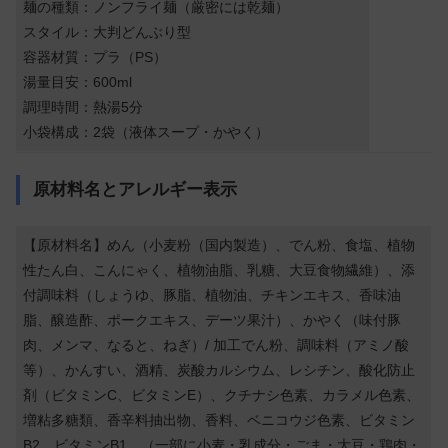
麺の種類：ノンフライ麺（厳密には乾麺）
スタイル：大判どんぶり型
容器材質：プラ（PS）
湯量目安：600ml
調理時間：熱湯5分
小袋構成：2袋（液体スープ・かやく）
原材料名とアレルギー表示
【原材料名】めん（小麦粉（国内製造）、でん粉、食塩、植物
性たん白、こんにゃく、植物油脂、乳糖、大豆食物繊維）、添
付調味料（しょうゆ、豚脂、植物油、チキンエキス、香味油
脂、醸造酢、ポークエキス、デーツ果汁）、かやく（味付豚
肉、メンマ、なると、ねぎ）/ 加工でん粉、調味料（アミノ酸
等）、かんすい、酒精、炭酸カルシウム、レシチン、酸化防止
剤（ビタミンC、ビタミンE）、クチナシ色素、カラメル色素、
増粘多糖類、香辛料抽出物、香料、ベニコウジ色素、ビタミン
B2、ビタミンB1、（一部に小麦・乳成分・ごま・大豆・鶏肉・