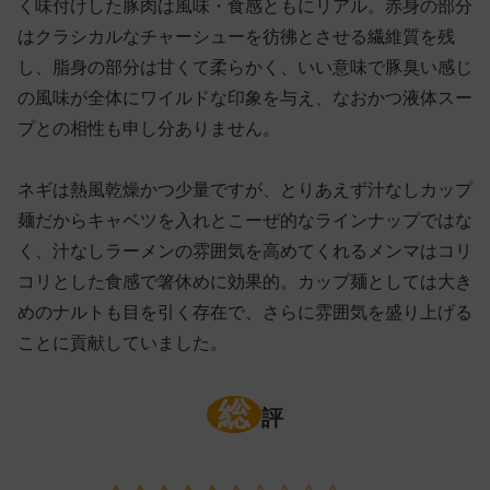
く味付けした豚肉は風味・食感ともにリアル。赤身の部分
はクラシカルなチャーシューを彷彿とさせる繊維質を残
し、脂身の部分は甘くて柔らかく、いい意味で豚臭い感じ
の風味が全体にワイルドな印象を与え、なおかつ液体スー
プとの相性も申し分ありません。
ネギは熱風乾燥かつ少量ですが、とりあえず汁なしカップ
麺だからキャベツを入れとこーぜ的なラインナップではな
く、汁なしラーメンの雰囲気を高めてくれるメンマはコリ
コリとした食感で箸休めに効果的。カップ麺としては大き
めのナルトも目を引く存在で、さらに雰囲気を盛り上げる
ことに貢献していました。
総
評