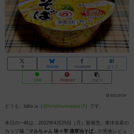
X
Bluesky
Facebook
はてブ
LINE
Pinterest
コピー
2022.05.08
どうも、taka :a（
@honjitsunoippai
）です。
本日の一杯は、2022年4月25日（月）新発売、東洋水産の
カップ麺「
マルちゃん 珍々亭 濃厚油そば
」の実食レビュ