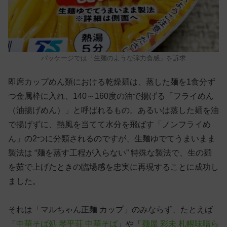
パッケージでは「生麺のような弾力食感」を訴求
即席カップめん類における乾燥麺は、蒸した麺を1食分ず
つ金属枠に入れ、140～160度の油で揚げる「フライめん
（油揚げめん）」と呼ばれるもの。あるいは蒸した麺を油
で揚げずに、熱風を当てて水分を飛ばす「ノンフライめ
ん」の2つに分類されるのですが、生麺ゆでてうまいまま
製法は “麺を蒸す工程が入らない” 特殊な製法で、生の麺
を茹で上げたときの臨場感を忠実に再現することに成功し
ました。
それは「マルちゃん正麺 カップ」のみならず、たとえば
「
中華そば処 琴平荘 中華そば
」や「
麺屋 彩未 札幌味噌ら