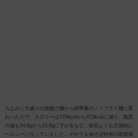
ちなみに大盛りの油揚げ麺から標準量のノンフライ麺に変
わったので、カロリーは725kcalから472kcalに減り、脂質
の値も34.6gから15.9gに下がるなど、前回よりも圧倒的に
ヘルシーになっていました。それでも油そば特有の背徳感