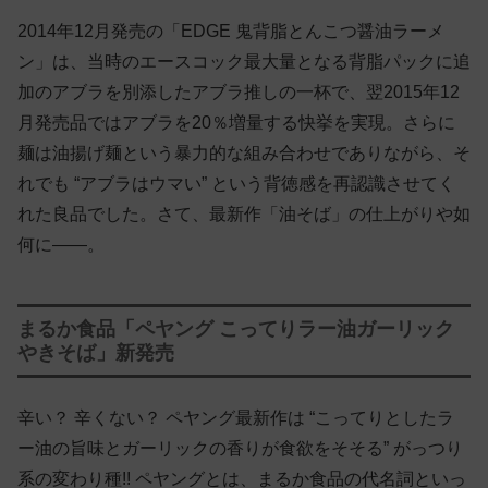
2014年12月発売の「EDGE 鬼背脂とんこつ醤油ラーメ
ン」は、当時のエースコック最大量となる背脂パックに追
加のアブラを別添したアブラ推しの一杯で、翌2015年12
月発売品ではアブラを20％増量する快挙を実現。さらに
麺は油揚げ麺という暴力的な組み合わせでありながら、そ
れでも “アブラはウマい” という背徳感を再認識させてく
れた良品でした。さて、最新作「油そば」の仕上がりや如
何に——。
まるか食品「ペヤング こってりラー油ガーリック
やきそば」新発売
辛い？ 辛くない？ ペヤング最新作は “こってりとしたラ
ー油の旨味とガーリックの香りが食欲をそそる” がっつり
系の変わり種!! ペヤングとは、まるか食品の代名詞といっ