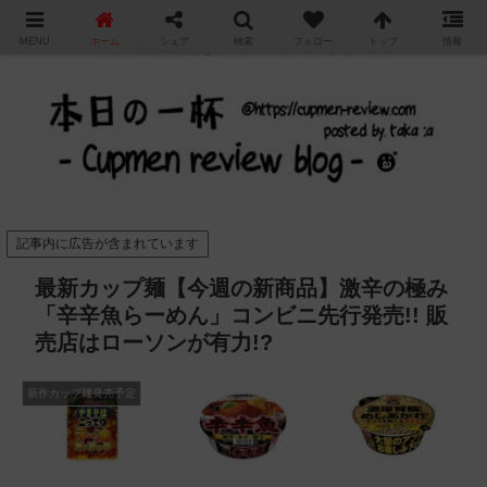
"
MENU
ホーム
シェア
検索
フォロー
トップ
情報
カップ麺の新商品をレビュー / アレンジするブログ
記事内に広告が含まれています
最新カップ麺【今週の新商品】激辛の極み
「辛辛魚らーめん」コンビニ先行発売!! 販
売店はローソンが有力!?
新作カップ麺発売予定