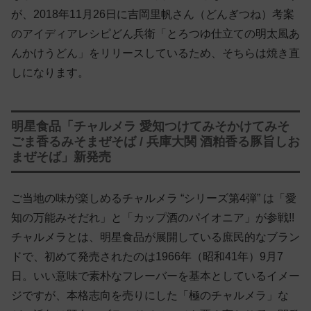
が、2018年11月26日に吉岡里帆さん（どんぎつね）考案
のアイディアレシピどん兵衛「とろつゆ仕立ての明太風あ
んかけうどん」をリリースしているため、そちらは焼き直
しになります。
明星食品「チャルメラ 愛知つけてみそかけてみそ
ごま香るみそまぜそば / 兵庫大関 酒粕香る豚旨しお
まぜそば」新発売
ご当地の味が楽しめるチャルメラ “シリーズ第4弾” は「愛
知の万能みそだれ」と「カップ酒のパイオニア」が参戦!!
チャルメラとは、明星食品が展開している庶民的なブラン
ドで、初めて発売されたのは1966年（昭和41年）9月7
日。いい意味で素朴なフレーバーを基本としているイメー
ジですが、本格志向を売りにした「極のチャルメラ」な