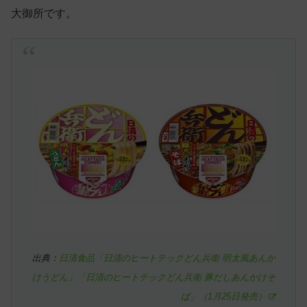
大御所です。
出典：
日清食品「日清のヒートテックどん兵衛 明太風あんか
けうどん」「日清のヒートテックどん兵衛 豚だしあんかけそ
ば」（1月25日発売）