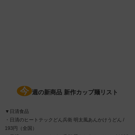
今
週の新商品 新作カップ麺リスト
▼日清食品
・日清のヒートテックどん兵衛 明太風あんかけうどん /
193円（全国）