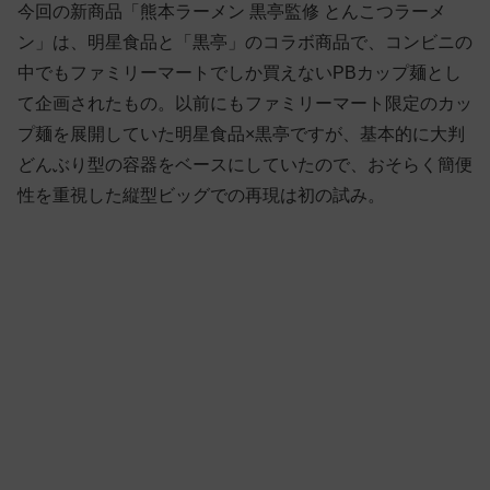
今回の新商品「熊本ラーメン 黒亭監修 とんこつラーメ
ン」は、明星食品と「黒亭」のコラボ商品で、コンビニの
中でもファミリーマートでしか買えないPBカップ麺とし
て企画されたもの。以前にもファミリーマート限定のカッ
プ麺を展開していた明星食品×黒亭ですが、基本的に大判
どんぶり型の容器をベースにしていたので、おそらく簡便
性を重視した縦型ビッグでの再現は初の試み。