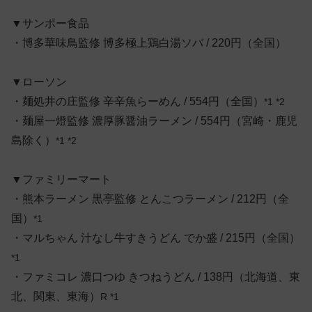
▼サンポー食品
・博多華味鳥監修 博多極上鶏白湯ソバ / 220円（全国）
▼ローソン
・麺処井の庄監修 辛辛魚らーめん / 554円（全国）
*1 *2
・麺屋一燈監修 濃厚豚醤油ラーメン / 554円（宮崎・鹿児
島除く）
*1 *2
▼ファミリーマート
・熊本ラーメン 黒亭監修 とんこつラーメン / 212円（全
国）
*1
・マルちゃん 汁なし牛すきうどん でか盛 / 215円（全国）
*1
・ファミコレ 濃口つゆ きつねうどん / 138円（北海道、東
北、関東、東海）
R *1