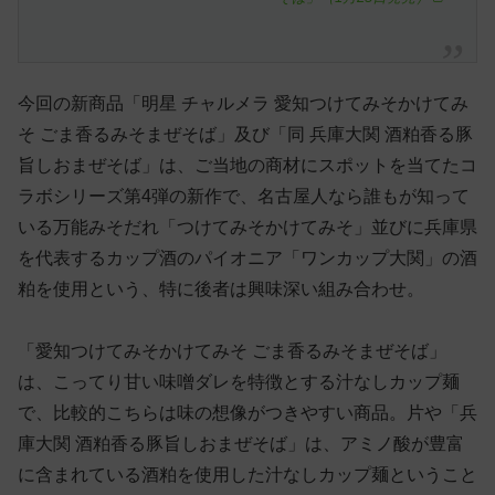
今回の新商品「明星 チャルメラ 愛知つけてみそかけてみ
そ ごま香るみそまぜそば」及び「同 兵庫大関 酒粕香る豚
旨しおまぜそば」は、ご当地の商材にスポットを当てたコ
ラボシリーズ第4弾の新作で、名古屋人なら誰もが知って
いる万能みそだれ「つけてみそかけてみそ」並びに兵庫県
を代表するカップ酒のパイオニア「ワンカップ大関」の酒
粕を使用という、特に後者は興味深い組み合わせ。
「愛知つけてみそかけてみそ ごま香るみそまぜそば」
は、こってり甘い味噌ダレを特徴とする汁なしカップ麺
で、比較的こちらは味の想像がつきやすい商品。片や「兵
庫大関 酒粕香る豚旨しおまぜそば」は、アミノ酸が豊富
に含まれている酒粕を使用した汁なしカップ麺ということ