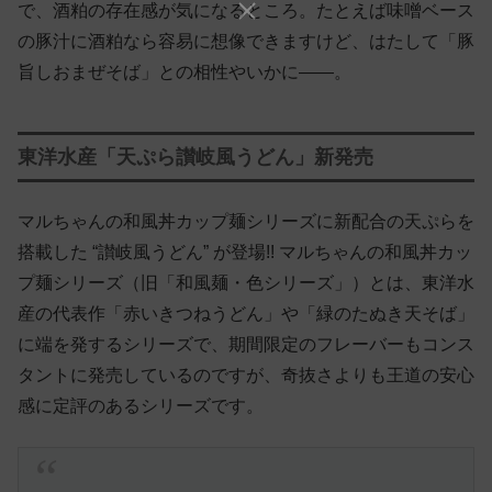
で、酒粕の存在感が気になるところ。たとえば味噌ベース
の豚汁に酒粕なら容易に想像できますけど、はたして「豚
旨しおまぜそば」との相性やいかに——。
東洋水産「天ぷら讃岐風うどん」新発売
マルちゃんの和風丼カップ麺シリーズに新配合の天ぷらを
搭載した “讃岐風うどん” が登場!! マルちゃんの和風丼カッ
プ麺シリーズ（旧「和風麺・色シリーズ」）とは、東洋水
産の代表作「赤いきつねうどん」や「緑のたぬき天そば」
に端を発するシリーズで、期間限定のフレーバーもコンス
タントに発売しているのですが、奇抜さよりも王道の安心
感に定評のあるシリーズです。