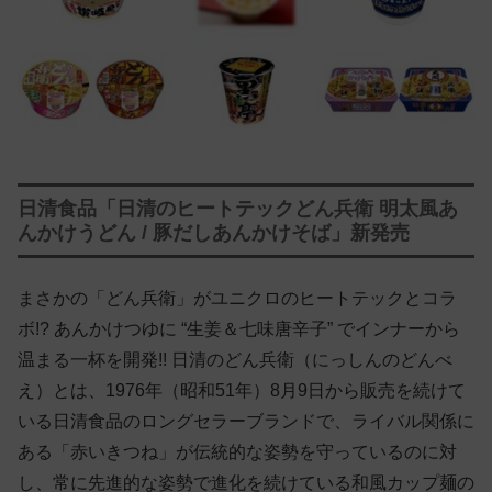
日清食品「日清のヒートテックどん兵衛 明太風あ
んかけうどん / 豚だしあんかけそば」新発売
まさかの「どん兵衛」がユニクロのヒートテックとコラ
ボ!? あんかけつゆに “生姜＆七味唐辛子” でインナーから
温まる一杯を開発!! 日清のどん兵衛（にっしんのどんべ
え）とは、1976年（昭和51年）8月9日から販売を続けて
いる日清食品のロングセラーブランドで、ライバル関係に
ある「赤いきつね」が伝統的な姿勢を守っているのに対
し、常に先進的な姿勢で進化を続けている和風カップ麺の