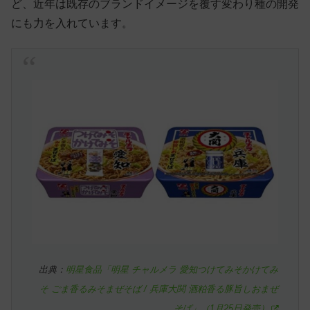
ど、近年は既存のブランドイメージを覆す変わり種の開発
にも力を入れています。
出典：
明星食品「明星 チャルメラ 愛知つけてみそかけてみ
そ ごま香るみそまぜそば / 兵庫大関 酒粕香る豚旨しおまぜ
そば」（1月25日発売）