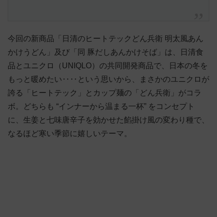
今回の新商品「日清のヒートテックどん兵衛 明太風あん
かけうどん」及び「同 豚だしあんかけそば」は、日清食
品とユニクロ（UNIQLO）の共同開発商品で、日本の冬を
もっと暖めたい‥‥という思いから、まさかのユニクロが
誇る「ヒートテック」とカップ麺の「どん兵衛」がコラ
ボ。どちらも “インナーから温まる一杯” をコンセプト
に、生姜と七味唐辛子を効かせた餡掛け風の変わり種で、
なるほど寒い季節に嬉しいテーマ。