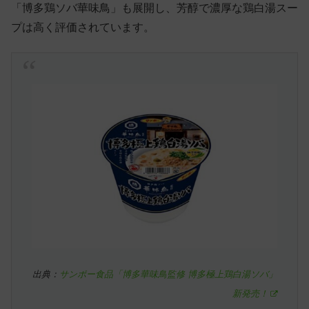
「博多鶏ソバ華味鳥」も展開し、芳醇で濃厚な鶏白湯スー
プは高く評価されています。
出典：
サンポー食品「博多華味鳥監修 博多極上鶏白湯ソバ」
新発売！