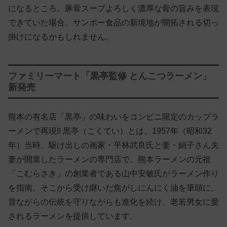
になるところ。豚骨スープよろしく濃厚な骨の旨みを表現
できていた場合、サンポー食品の新境地が開拓される切っ
掛けになるかもしれません。
ファミリーマート「黒亭監修 とんこつラーメン」
新発売
熊本の有名店「黒亭」の味わいをコンビニ限定のカップラ
ーメンで再現!! 黒亭（こくてい）とは、1957年（昭和32
年）当時、駆け出しの画家・平林武良氏と妻・絹子さん夫
妻が開業したラーメンの専門店で、熊本ラーメンの元祖
「こむらさき」の創業者である山中安敏氏がラーメン作り
を指南。そこから受け継いだ焦がしにんにく油を筆頭に、
昔ながらの伝統を守りながらも進化を続け、老若男女に愛
されるラーメンを提供しています。