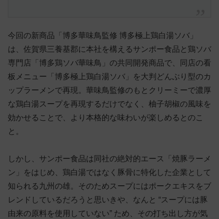
今回の新商品「博多華味鳥監修 博多極上鶏白湯ソバ」
は、佐賀県三養基郡に本社を構えるサンポー食品と鶏ソバ
専門店「博多鶏ソバ華味鳥」の共同開発商品で、同店の看
板メニュー「博多極上鶏白湯ソバ」を大判どんぶり型のカ
ップラーメンで再現。華味鳥監修のもとクリーミーで濃厚
な鶏白湯スープを再現するだけでなく、柚子胡椒の風味を
効かせることで、より本格的な味わいが楽しめるとのこ
と。
しかし、サンポー食品は同社の絶対的エース「焼豚ラーメ
ン」をはじめ、鶏白湯ではなく豚骨に特化した企業として
知られる九州の雄。そのためスープにはポークエキスをブ
レンドしているだろうと思いきや、なんと “スープには豚
由来の原料を使用していない” ため、その打ち出し方が気