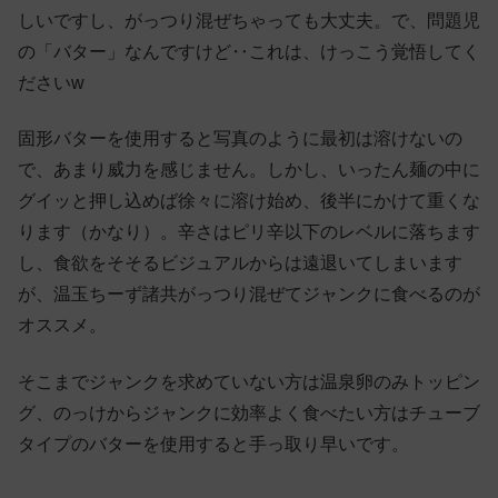
しいですし、がっつり混ぜちゃっても大丈夫。で、問題児
の「バター」なんですけど‥これは、けっこう覚悟してく
ださいw
固形バターを使用すると写真のように最初は溶けないの
で、あまり威力を感じません。しかし、いったん麺の中に
グイッと押し込めば徐々に溶け始め、後半にかけて重くな
ります（かなり）。辛さはピリ辛以下のレベルに落ちます
し、食欲をそそるビジュアルからは遠退いてしまいます
が、温玉ちーず諸共がっつり混ぜてジャンクに食べるのが
オススメ。
そこまでジャンクを求めていない方は温泉卵のみトッピン
グ、のっけからジャンクに効率よく食べたい方はチューブ
タイプのバターを使用すると手っ取り早いです。