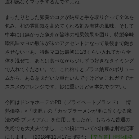
違和感なくマッチするんですよね。
まったりとした卵黄のコクが納豆と手を取り合って全体を
包み、和の雰囲気を高めてくれる刻み海苔の風味、そして
中本には無かった魚介が旨味の相乗効果を図り、特製辛味
噌風味マヨの酸味が味のアクセントになって最後まで飽き
させない‥あ、特製マヨは最初に1/3くらい入れてから全
体を混ぜて、あとは食べながら少しずつ好きなタイミング
で入れてください。で、これ粘りとプラス納豆のボリュー
ムから、ある意味だいぶ重たいんですけどw これガチでオ
ススメのアレンジです。妙に重いけどw 本気でウマい。
今回はドンキホーテのPB（プライベートブランド）「情
熱価格」×「味源」の「カップラーメンが更に旨くなる魔
法の粉 プレミアム」を使用しましたが、もちろん普通の
魚粉でも大丈夫ですし、この粉についての詳細は別途記事
にします。（2018年11月17日 追記：
【辛旨篇】情熱価格