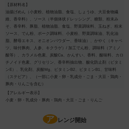
【原材料名】
油揚げめん（小麦粉、植物油脂、食塩、しょうゆ、大豆食物繊
維、香辛料）、ソース（半個体状ドレッシング、糖類、粉末み
そ、香辛料、豚脂、植物油脂、食塩、野菜調味料、玉ねぎ、粉末
ソース、でん粉、ポーク調味料、小麦粉、野菜調味油、乳化油
脂、酵母エキス、オニオンパウダー、香味油）、かやく（キャベ
ツ、味付豚肉、人参、キクラゲ）/ 加工でん粉、調味料（アミノ
酸等）、カラメル色素、炭酸Ca、かんすい、香料、酸味料、カロ
チノイド色素、グリセリン、香辛料抽出物、酸化防止剤（ビタミ
ンE）、乳化剤、炭酸Mg、ビタミンB2、ビタミンB1、甘味料
（ステビア）、（一部に小麦・卵・乳成分・ごま・大豆・鶏肉・
豚肉・りんごを含む）
【アレルギー表示】
小麦・卵・乳成分・豚肉・鶏肉・大豆・ごま・りんご
ア
レンジ開始