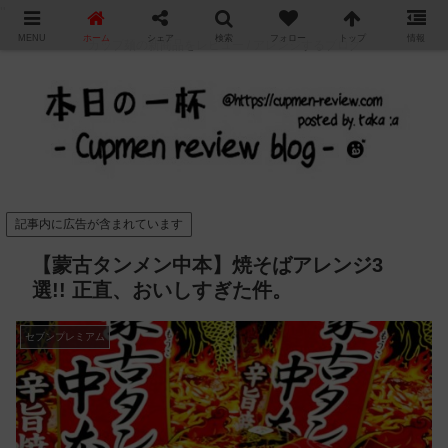
"
MENU
ホーム
シェア
検索
フォロー
トップ
情報
カップ麺の新商品をレビュー / アレンジするブログ
記事内に広告が含まれています
【蒙古タンメン中本】焼そばアレンジ3
選!! 正直、おいしすぎた件。
セブンプレミアム