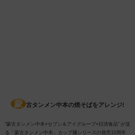
蒙
古タンメン中本の焼そばをアレンジ!
“蒙古タンメン中本×セブン＆アイグループ×日清食品” が送
る「蒙古タンメン中本」カップ麺シリーズの発売10周年