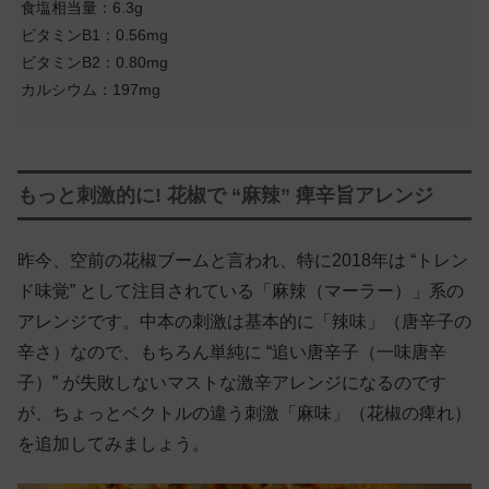
食塩相当量：6.3g
ビタミンB1：0.56mg
ビタミンB2：0.80mg
カルシウム：197mg
もっと刺激的に! 花椒で “麻辣” 痺辛旨アレンジ
昨今、空前の花椒ブームと言われ、特に2018年は “トレン
ド味覚” として注目されている「麻辣（マーラー）」系の
アレンジです。中本の刺激は基本的に「辣味」（唐辛子の
辛さ）なので、もちろん単純に “追い唐辛子（一味唐辛
子）” が失敗しないマストな激辛アレンジになるのです
が、ちょっとベクトルの違う刺激「麻味」（花椒の痺れ）
を追加してみましょう。