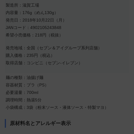
製造所：滋賀工場
内容量：176g（めん130g）
発売日：2018年10月22日（月）
JANコード：4902105243848
希望小売価格：218円（税抜）
発売地域：全国（セブン＆アイグループ系列店舗）
購入価格：235円（税込）
取得店舗：コンビニ（セブン-イレブン）
麺の種類：油揚げ麺
容器材質：プラ（PS）
必要湯量：700ml
調理時間：熱湯5分
小袋構成：3袋（粉末ソース・液体ソース・特製マヨ）
原材料名とアレルギー表示