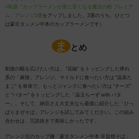
×味源「カップラーメンが更に旨くなる魔法の粉 プレミア
ム」アレンジ3選
をアップしました。3選のうち、ひとつ
は蒙古タンメン中本のカップラーメンです）
ま
とめ
刺激の幅を広げたい方は、 “花椒” をトッピングした痺れ
系の「麻辣」アレンジ。マイルドに食べたい方は “温泉た
まご” を単体で、もっとジャンクに食べたい方は “チーズ”
と “バター” をトッピングした「温玉ちーず with バタ
ー」。そして、納豆さえ大丈夫なら最後に紹介した「ひっ
ぱりまぜそば」アレンジを試してみてください。この組み
合わせは、冗談抜きで美味しかったです。
アレンジ元のカップ麺「蒙古タンメン中本 辛旨焼そば」