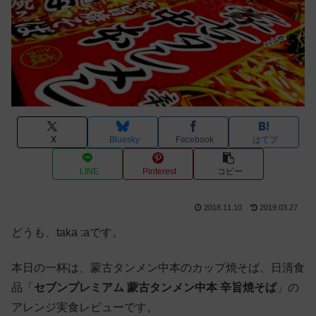
X
Bluesky
Facebook
はてブ
LINE
Pinterest
コピー
2018.11.10
2019.03.27
どうも、taka :aです。
本日の一杯は、蒙古タンメン中本のカップ焼そば、日清食
品「
セブンプレミアム 蒙古タンメン中本 辛旨焼そば
」の
アレンジ実食レビューです。