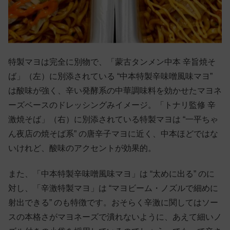
特製マヨは完全に別物で、「蒙古タンメン中本 辛旨焼そ
ば」（左）に別添されている “中本特製辛味噌風味マヨ”
は酸味が強く、辛い発酵系の中華調味料を効かせたマヨネ
ーズベースのドレッシングみイメージ。「トナリ監修 辛
激焼そば」（右）に別添されている特製マヨは “一平ちゃ
ん夜店の焼そば系” の唐辛子マヨに近く、中本ほどではな
いけれど、酸味のアクセントが効果的。
また、「中本特製辛味噌風味マヨ」は “太めに出る” のに
対し、「辛激特製マヨ」は “マヨビーム・ノズルで細めに
射出できる” のも特徴です。おそらく辛激に関してはソー
スの本格さがマヨネーズで潰れないように、あえて細いノ