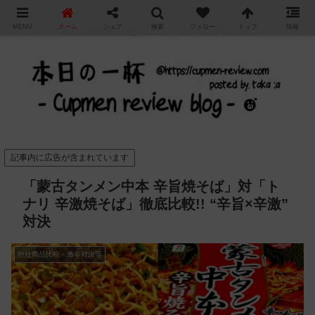
"
MENU
ホーム
シェア
検索
フォロー
トップ
情報
カップ麺の新商品をレビュー / アレンジするブログ
記事内に広告が含まれています
「蒙古タンメン中本 辛旨焼そば」対「ト
ナリ 辛激焼そば」徹底比較!! “辛旨×辛激”
対決
他社商品比較・激辛対決等