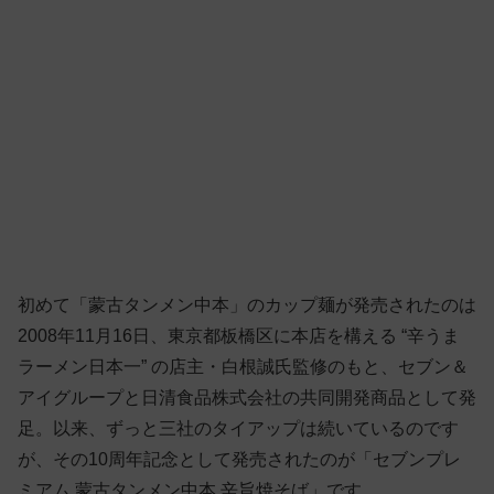
初めて「蒙古タンメン中本」のカップ麺が発売されたのは
2008年11月16日、東京都板橋区に本店を構える “辛うま
ラーメン日本一” の店主・白根誠氏監修のもと、セブン＆
アイグループと日清食品株式会社の共同開発商品として発
足。以来、ずっと三社のタイアップは続いているのです
が、その10周年記念として発売されたのが「セブンプレ
ミアム 蒙古タンメン中本 辛旨焼そば」です。