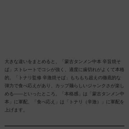
大きな違いをまとめると、「蒙古タンメン中本 辛旨焼そ
ば」ストレートでコシが強く、適度に歯切れがよくて本格
的。「トナリ監修 辛激焼そば」もちもち超えの徹底的な
弾力で食べ応えがあり、カップ麺らしいジャンクさが楽し
める——といったところ。「本格感」は「蒙古タンメン中
本」に軍配、「食べ応え」は「トナリ（辛激）」に軍配を
上げます。