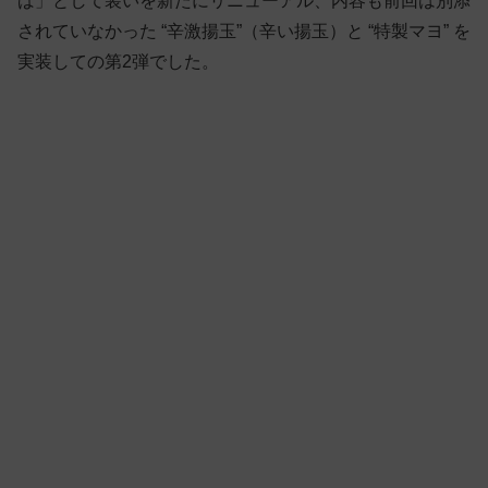
ば」として装いを新たにリニューアル、内容も前回は別添
されていなかった “辛激揚玉”（辛い揚玉）と “特製マヨ” を
実装しての第2弾でした。