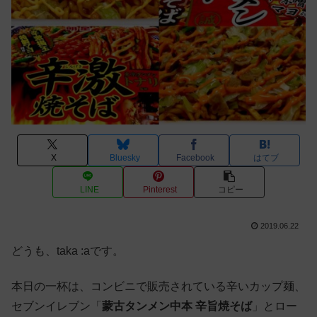
X
Bluesky
Facebook
はてブ
LINE
Pinterest
コピー
2019.06.22
どうも、taka :aです。
本日の一杯は、コンビニで販売されている辛いカップ麺、
セブンイレブン「
蒙古タンメン中本 辛旨焼そば
」とロー