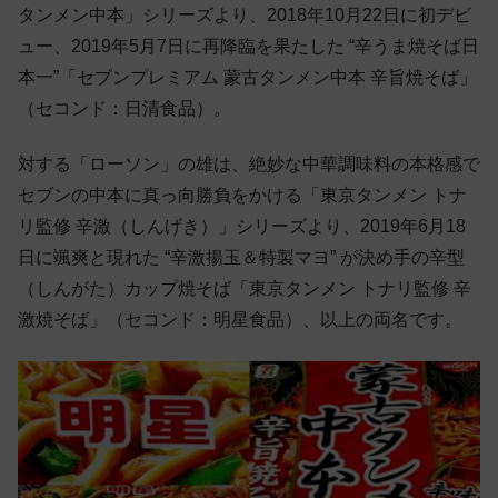
タンメン中本」シリーズより、2018年10月22日に初デビ
ュー、2019年5月7日に再降臨を果たした “辛うま焼そば日
本一”「セブンプレミアム 蒙古タンメン中本 辛旨焼そば」
（セコンド：日清食品）。
対する「ローソン」の雄は、絶妙な中華調味料の本格感で
セブンの中本に真っ向勝負をかける「東京タンメン トナ
リ監修 辛激（しんげき）」シリーズより、2019年6月18
日に颯爽と現れた “辛激揚玉＆特製マヨ” が決め手の辛型
（しんがた）カップ焼そば「東京タンメン トナリ監修 辛
激焼そば」（セコンド：明星食品）、以上の両名です。