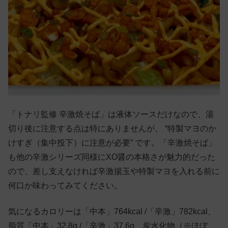
「トナリ監修 辛激焼そば」は液体ソースだけなので、湯
切り後に注意する点は特にありませんが、 “特製マヨのか
けすぎ（集中投下）に注意が必要” です。「辛激焼そば」
も他の辛激シリーズ同様にXO醤の本格さが魅力的だった
ので、差し支えなければ辛激揚玉や特製マヨを入れる前に
何口か味わってみてください。
気になるカロリーは「中本」764kcal /「辛激」782kcal、
脂質「中本」32.8g /「辛激」37.6g、炭水化物（※ほぼ