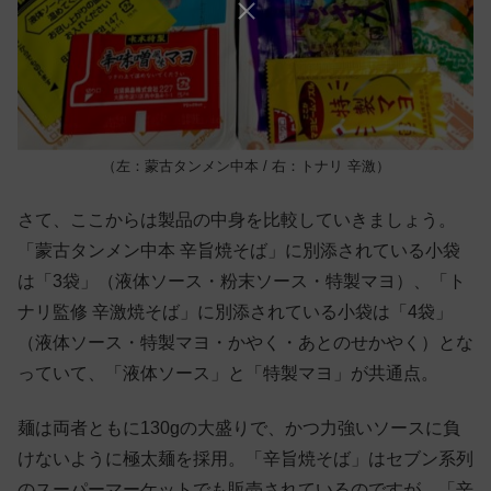
（左：蒙古タンメン中本 / 右：トナリ 辛激）
さて、ここからは製品の中身を比較していきましょう。
「蒙古タンメン中本 辛旨焼そば」に別添されている小袋
は「3袋」（液体ソース・粉末ソース・特製マヨ）、「ト
ナリ監修 辛激焼そば」に別添されている小袋は「4袋」
（液体ソース・特製マヨ・かやく・あとのせかやく）とな
っていて、「液体ソース」と「特製マヨ」が共通点。
麺は両者ともに130gの大盛りで、かつ力強いソースに負
けないように極太麺を採用。「辛旨焼そば」はセブン系列
のスーパーマーケットでも販売されているのですが、「辛