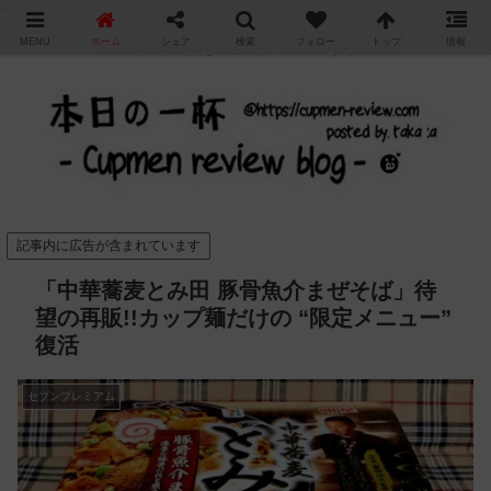
"
MENU
ホーム
シェア
検索
フォロー
トップ
情報
カップ麺の新商品をレビュー / アレンジするブログ
記事内に広告が含まれています
「中華蕎麦とみ田 豚骨魚介まぜそば」待
望の再販!!カップ麺だけの “限定メニュー”
復活
セブンプレミアム