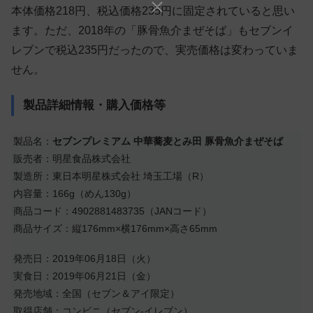
本体価格218円、税込価格235円に固定されていると思い
ます。ただ、2018年の「豚骨魚介まぜそば」もセブンイ
レブンで税込235円だったので、実売価格は変わっていま
せん。
製品詳細情報・購入価格等
製品名：
セブンプレミアム 中華蕎麦とみ田 豚骨魚介まぜそば
販売者：明星食品株式会社
製造所：東日本明星株式会社 埼玉工場（R）
内容量：166g（めん130g）
商品コード：4902881483735（JANコード）
商品サイズ：縦176mm×横176mm×高さ65mm
発売日：2019年06月18日（火）
実食日：2019年06月21日（金）
発売地域：全国（セブン＆アイ限定）
取得店舗：コンビニ（セブン-イレブン）