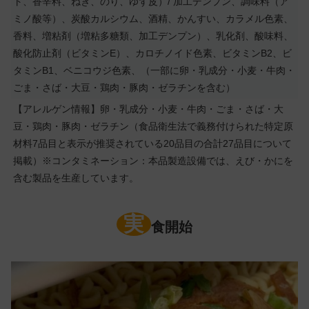
ト、香辛料、ねぎ、のり、ゆず皮）/ 加工デンプン、調味料（ア
ミノ酸等）、炭酸カルシウム、酒精、かんすい、カラメル色素、
香料、増粘剤（増粘多糖類、加工デンプン）、乳化剤、酸味料、
酸化防止剤（ビタミンE）、カロチノイド色素、ビタミンB2、ビ
タミンB1、ベニコウジ色素、（一部に卵・乳成分・小麦・牛肉・
ごま・さば・大豆・鶏肉・豚肉・ゼラチンを含む）
【アレルゲン情報】卵・乳成分・小麦・牛肉・ごま・さば・大
豆・鶏肉・豚肉・ゼラチン（食品衛生法で義務付けられた特定原
材料7品目と表示が推奨されている20品目の合計27品目について
掲載）※コンタミネーション：本品製造設備では、えび・かにを
含む製品を生産しています。
実
食開始