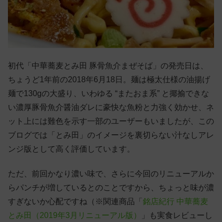
初代「中華蕎麦とみ田 豚骨魚介まぜそば」の発売日は、
ちょうど1年前の2018年6月18日。麺は極太仕様の油揚げ
麺で130gの大盛り、いわゆる “またおま系” と揶揄できな
い濃厚豚骨魚介醤油ダレに豪快な魚粉と力強く効かせ、ネ
ット上には難色を示す一部のユーザーもいましたが、この
ブログでは「とみ田」のイメージを裏切らない汁なしアレ
ンジ版として高く評価しています。
ただ、前回かなり濃い味で、さらに今回のリニューアルか
らパンチが増しているとのことですから、ちょっと味が濃
すぎないか心配ですね（※関連商品「
銘店紀行 中華蕎麦
とみ田（2019年3月リニューアル版）
」も実食レビューし