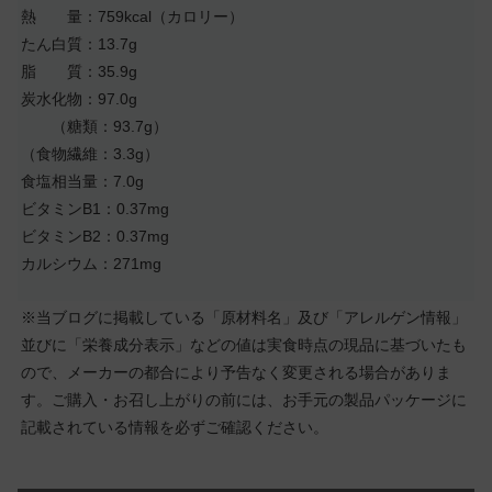
熱 量：759kcal（カロリー）
たん白質：13.7g
脂 質：35.9g
炭水化物：97.0g
（糖類：93.7g）
（食物繊維：3.3g）
食塩相当量：7.0g
ビタミンB1：0.37mg
ビタミンB2：0.37mg
カルシウム：271mg
※当ブログに掲載している「原材料名」及び「アレルゲン情報」
並びに「栄養成分表示」などの値は実食時点の現品に基づいたも
ので、メーカーの都合により予告なく変更される場合がありま
す。ご購入・お召し上がりの前には、お手元の製品パッケージに
記載されている情報を必ずご確認ください。