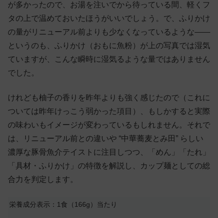
が多かったので、お湯を注いでから待っている間、軽くフ
タの上で温めておいたほうがいいでしょう。で、ふりかけ
の量がリニューアル前よりも少なくなっているような——
というのも、ふりかけ（おもに魚粉）が上の写真では湿気
ていますが、こんな瞬時に湿気るような量ではありません
でした。
けれども柚子の香りを昨年よりも強く感じたので（これに
ついては昨年けっこう弱かった項目）、もしかすると実際
の味わいもイメージが変わっているもしれません。それで
は、リニューアル前との違いや “中華蕎麦とみ田” らしい
濃厚な豚骨魚介テイストに注目しつつ、「めん」「たれ」
「具材・ふりかけ」の特徴を解説し、カップ麺としての総
合力を判定します。
栄養成分表示：1食（166g）当たり