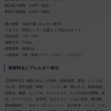
商品購入価格：218円（税込）
希望小売価格：235円（税別）
麺の種類：油揚げ麺（かんすい使用）
スタイル：角型ビッグ・大盛カップ焼そばタイプ
容器材質：プラ（PS）
湯量目安：770ml
調理時間：熱湯5分
小袋構成：3袋（液体ソース・かやく・ふりかけ）
原材料名とアレルギー表示
【原材料名】油揚げめん（小麦粉、植物油脂、食塩、しょうゆ、
でん粉、粉末油脂、卵粉）、ソース（豚・鶏エキス、植物油脂、
香味油、糖類、しょうゆ、チキンオイル、たん白加水分解物、食
塩、ビーフエキス、香辛料、魚介エキス、にぼし粉末、醸造酢、
香味調味料）、かやく（チャーシュー、魚介粉末、メンマ、ナル