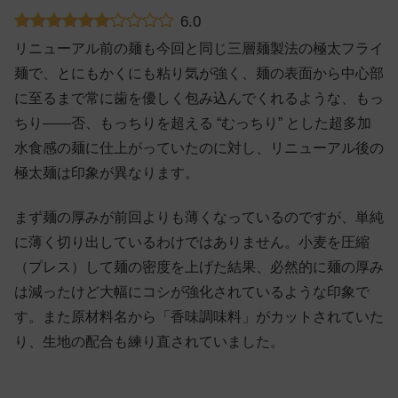
6.0
リニューアル前の麺も今回と同じ三層麺製法の極太フライ
麺で、とにもかくにも粘り気が強く、麺の表面から中心部
に至るまで常に歯を優しく包み込んでくれるような、もっ
ちり——否、もっちりを超える “むっちり” とした超多加
水食感の麺に仕上がっていたのに対し、リニューアル後の
極太麺は印象が異なります。
まず麺の厚みが前回よりも薄くなっているのですが、単純
に薄く切り出しているわけではありません。小麦を圧縮
（プレス）して麺の密度を上げた結果、必然的に麺の厚み
は減ったけど大幅にコシが強化されているような印象で
す。また原材料名から「香味調味料」がカットされていた
り、生地の配合も練り直されていました。