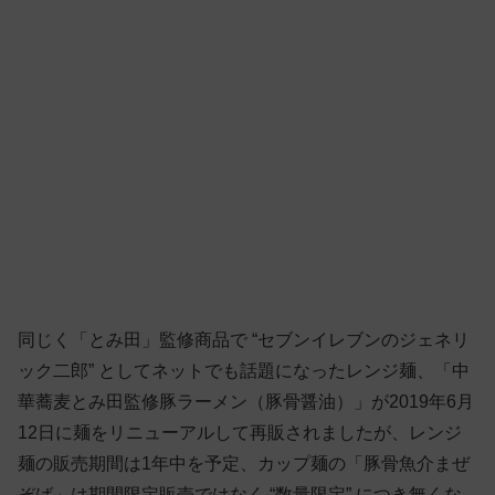
同じく「とみ田」監修商品で “セブンイレブンのジェネリ
ック二郎” としてネットでも話題になったレンジ麺、「中
華蕎麦とみ田監修豚ラーメン（豚骨醤油）」が2019年6月
12日に麺をリニューアルして再販されましたが、レンジ
麺の販売期間は1年中を予定、カップ麺の「豚骨魚介まぜ
ぞば」は期間限定販売ではなく “数量限定” につき無くな