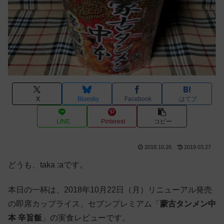
X
Bluesky
Facebook
はてブ
LINE
Pinterest
コピー
2018.10.26
2019.03.27
どうも、taka :aです。
本日の一杯は、2018年10月22日（月）リニューアル発売
の即席カップライス、セブンプレミアム「
蒙古タンメン中
本 辛旨飯
」の実食レビューです。