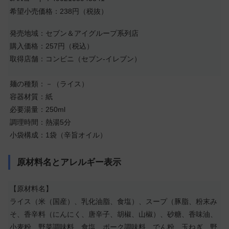
希望小売価格：238円（税抜）
発売地域：セブン＆アイグループ系列店
購入価格：257円（税込）
取得店舗：コンビニ（セブン-イレブン）
麺の種類：－（ライス）
容器材質：紙
必要湯量：250ml
調理時間：熱湯5分
小袋構成：1袋（辛旨オイル）
原材料名とアレルギー表示
【原材料名】
ライス（米（国産）、乳化油脂、食塩）、スープ（豚脂、粉末み
そ、香辛料（にんにく、唐辛子、胡椒、山椒）、砂糖、香味油、
小麦粉、野菜調味料、食塩、ポーク調味料、でん粉、玉ねぎ、野