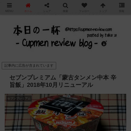
"
MENU
ホーム
シェア
検索
フォロー
トップ
情報
カップ麺の新商品をレビュー / アレンジするブログ
記事内に広告が含まれています
セブンプレミアム「蒙古タンメン中本 辛
旨飯」2018年10月リニューアル
セブンプレミアム