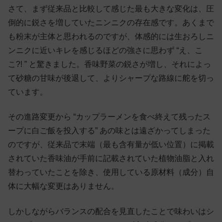
さて、まず従来品と比較して感じた最も大きな変化は、圧
倒的に鋭さを増していたニンニクの存在感です。あくまで
も粉末が主体と思われるのですが、体感的には生おろしニ
ンニクに近いキレを感じるほどの強さに思わず “え、こ
こ?! ” と驚きました。香味野菜の鋭さが増し、それによっ
て砂糖の甘味が後退して、よりシャープな路線に舵を切っ
ています。
その進路変更から “カップラーメンを食べ終えて残ったス
ープに白ご飯を投入する” あの味とは遠ざかってしまった
のですが、従来品で末端（最も含有量が低い位置）に掲載
されていた香味油が手前に記載されていた植物油脂と入れ
替わっていたことを除き、使用している原材料（成分）自
体に大幅な変更はありません。
しかしながらバランスの配合を見直したことで味わいはシ