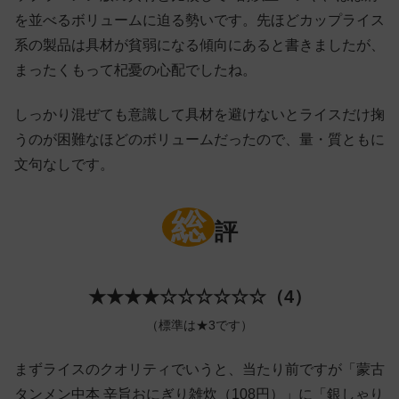
を並べるボリュームに迫る勢いです。先ほどカップライス
系の製品は具材が貧弱になる傾向にあると書きましたが、
まったくもって杞憂の心配でしたね。
しっかり混ぜても意識して具材を避けないとライスだけ掬
うのが困難なほどのボリュームだったので、量・質ともに
文句なしです。
総
評
★★★★☆☆☆☆☆☆（4）
（標準は★3です）
まずライスのクオリティでいうと、当たり前ですが「蒙古
タンメン中本 辛旨おにぎり雑炊（108円）」に「銀しゃり