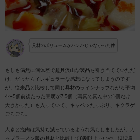
具材のボリュームがハンパじゃなかった件
もしも偶然に個体差で超具沢山な製品を引き当てていただ
け、だったらイレギュラーな感想になってしまうのです
が、従来品と比較して同じ具材のラインナップながら平均
4〜5個前後だった豆腐が7.5個（写真で真ん中の1個だけ
大きかった）も入っていて、キャベツたっぷり、キクラゲ
ごろごろ。
人参と挽肉は気持ち減っているような気もしましたが、カ
ップラーメン版の具材と比較して8割以上‥いや、ほぼ肩