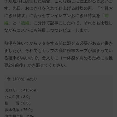
手順通りに調理した場合、こんな感じに仕上がると思いま
す。先日、おにぎりを入れて仕上げる雑炊の素、「辛旨お
にぎり雑炊」に合うセブンイレブンおにぎり特集を「
前
編
」と「
後編
」に分けて記事にしたので、それとも比較し
ながらコスパにも注目しつつレビューします。
熱湯を注いでからフタをする前に混ぜる必要があると書き
ましたが、それでもカップの底に粉末スープが溜まってい
る確率が高いので、念入りに（一体感を高めるためにも推
奨2分前後）かき混ぜてください。
1食（103g）当たり
カロリー：413kcal
たん白質：8.0g
脂 質：8.6g
炭水化物：76.0g
食塩相当量：2.9g