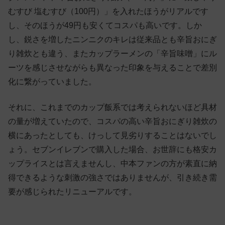
むすび 塩むすび（100円）」を入れたほうがリアルです
し、そのほうが49円も安くてコスパも高いです。しか
し、鋭さを増したニンニクのキレは従来品とも辛旨おにぎ
り雑炊とも違う、またカップラーメンの「辛旨味噌」にル
ーツを感じさせながらも異なった印象を与えることで差別
化に繋がっていました。
それに、これまでのカップ飯系では考えられないほど具材
の量が増えていたので、コスパの高い辛旨おにぎり雑炊の
横にあったとしても、けっして見劣りすることはないでし
ょう。セブンイレブンで購入した場合、お世辞にも格安カ
ップライスとは言えませんし、中本ファンの方が素直に納
得できるような刺激の強さではありませんが、引き続き需
要が感じられたリニューアルです。