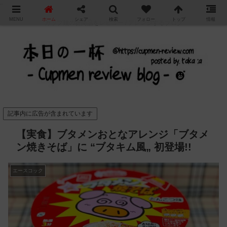
"
MENU
ホーム
シェア
検索
フォロー
トップ
情報
カップ麺の新商品をレビュー / アレンジするブログ
記事内に広告が含まれています
【実食】ブタメンおとなアレンジ「ブタメ
ン焼きそば」に “ブタキム風„ 初登場!!
エースコック