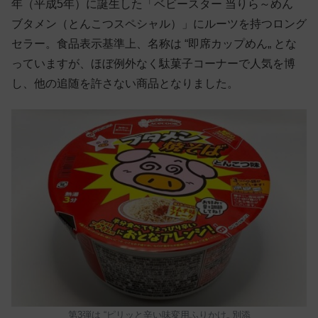
年（平成5年）に誕生した「ベビースター 当りら～めん
ブタメン（とんこつスペシャル）」にルーツを持つロング
セラー。食品表示基準上、名称は “即席カップめん„ とな
っていますが、ほぼ例外なく駄菓子コーナーで人気を博
し、他の追随を許さない商品となりました。
第3弾は “ピリッと辛い味変用ふりかけ„ 別添