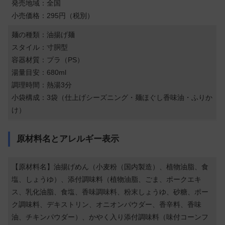
発売地域：全国
小売価格：295円（税別）
麺の種類：油揚げ麺
スタイル：寸胴型
容器材質：プラ（PS）
湯量目安：680ml
調理時間：熱湯3分
小袋構成：3袋（仕上げシーズニング・麺ほぐし香味油・ふりか
け）
原材料名とアレルギー表示
【原材料名】油揚げめん（小麦粉（国内製造）、植物油脂、食
塩、しょうゆ）、添付調味料（植物油脂、ごま、ポークエキ
ス、乳化油脂、食塩、香味調味料、粉末しょうゆ、砂糖、ポー
ク調味料、デキストリン、オニオンパウダー、香辛料、香味
油、チキンパウダー）、かやく入り添付調味料（味付コーンフ