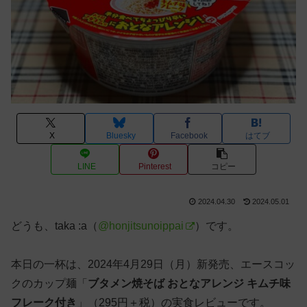
X
Bluesky
Facebook
はてブ
LINE
Pinterest
コピー
2024.04.30
2024.05.01
どうも、taka :a（
@honjitsunoippai
）です。
本日の一杯は、2024年4月29日（月）新発売、エースコッ
クのカップ麺「
ブタメン焼そば おとなアレンジ キムチ味
フレーク付き
」（295円＋税）の実食レビューです。