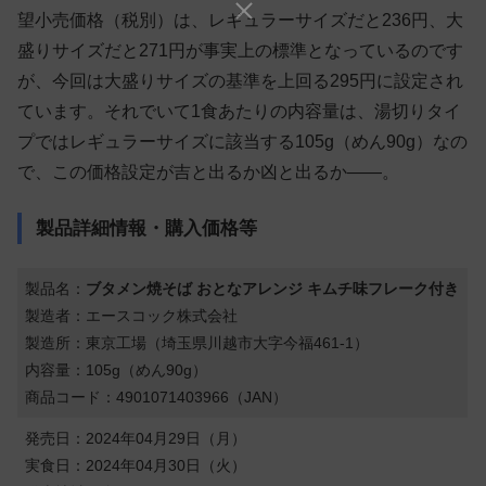
望小売価格（税別）は、レギュラーサイズだと236円、大
盛りサイズだと271円が事実上の標準となっているのです
が、今回は大盛りサイズの基準を上回る295円に設定され
ています。それでいて1食あたりの内容量は、湯切りタイ
プではレギュラーサイズに該当する105g（めん90g）なの
で、この価格設定が吉と出るか凶と出るか——。
製品詳細情報・購入価格等
製品名：
ブタメン焼そば おとなアレンジ キムチ味フレーク付き
製造者：エースコック株式会社
製造所：東京工場（埼玉県川越市大字今福461-1）
内容量：105g（めん90g）
商品コード：4901071403966（JAN）
発売日：2024年04月29日（月）
実食日：2024年04月30日（火）