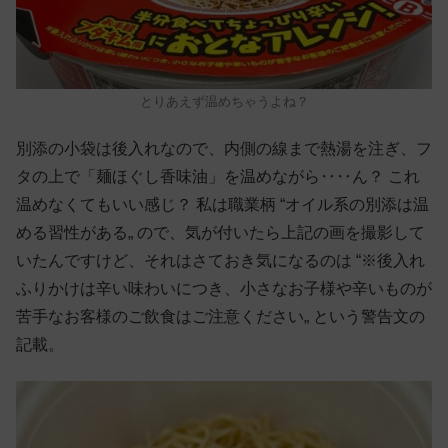
とりあえず温めちゃうよね？
別添の小袋は後入れなので、内側の線まで熱湯を注ぎ、フ
タの上で「麺ほぐし香味油」を温めながら‥‥ん？ これ
温めなくてもいい感じ？ 私は職業柄 “オイル系の別添は温
める習性がある„ ので、気が付いたら上記の画を撮影して
いたんですけど、それはさておき気になるのは “※後入れ
ふりかけは辛い味わいにつき、小さなお子様や辛いものが
苦手なお客様のご飲食はご注意ください„ という警告文の
記載。