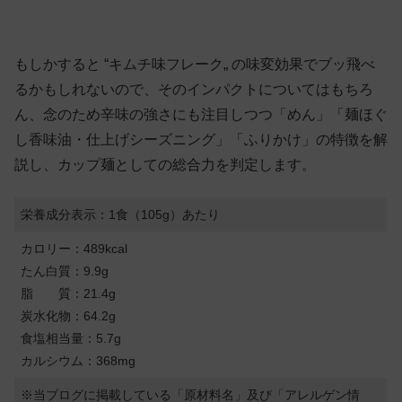
もしかすると “キムチ味フレーク„ の味変効果でブッ飛べ
るかもしれないので、そのインパクトについてはもちろ
ん、念のため辛味の強さにも注目しつつ「めん」「麺ほぐ
し香味油・仕上げシーズニング」「ふりかけ」の特徴を解
説し、カップ麺としての総合力を判定します。
栄養成分表示：1食（105g）あたり
カロリー：489kcal
たん白質：9.9g
脂 質：21.4g
炭水化物：64.2g
食塩相当量：5.7g
カルシウム：368mg
※当ブログに掲載している「原材料名」及び「アレルゲン情