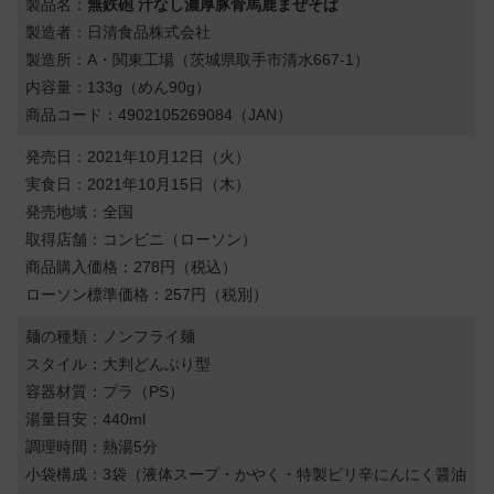
製品名：
無鉄砲 汁なし濃厚豚骨馬鹿まぜそば
製造者：日清食品株式会社
製造所：A・関東工場（茨城県取手市清水667-1）
内容量：133g（めん90g）
商品コード：4902105269084（JAN）
発売日：2021年10月12日（火）
実食日：2021年10月15日（木）
発売地域：全国
取得店舗：コンビニ（ローソン）
商品購入価格：278円（税込）
ローソン標準価格：257円（税別）
麺の種類：ノンフライ麺
スタイル：大判どんぶり型
容器材質：プラ（PS）
湯量目安：440ml
調理時間：熱湯5分
小袋構成：3袋（液体スープ・かやく・特製ピリ辛にんにく醤油