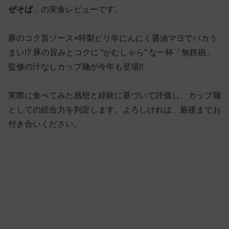
ぜそば
」の実食レビューです。
豚のコク旨ソース×特製ピリ辛にんにく醤油マヨでバカう
まい!? 豚の旨みとコクに “がむしゃら” な一杯「無鉄砲」
監修の汁なしカップ麺が今年も登場!!
実際に食べてみた感想と経験に基づいて評価し、カップ麺
としての総合力を判定します。よろしければ、最後までお
付き合いください。