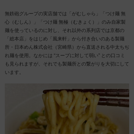
無鉄砲グループの実店舗では「がむしゃら」「つけ麺 無
心（むしん）」「つけ麺 無極（むきょく）」のみ自家製
麺を使っているのに対し、それ以外の系列店では京都の
「総本店」をはじめ「風来軒」から付き合いのある製麺
所・日本めん株式会社（宮崎県）から直送される中太ちぢ
れ麺を使用。なかには “スープに対して弱い” との口コミ
も見られますが、それでも製麺所との繋がりを大切にして
います。