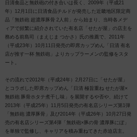
日清食品と無鉄砲の付き合いは長く、2009年（平成21
年）12月1日に日清食品チルドが発売した近畿地区限定商
品「無鉄砲 超濃厚豚骨 2人前」から始まり、当時各メデ
ィアで頻繁に紹介されていた有名店「せたが屋」の店主を
務める前島司（まえじま つかさ）氏の推薦で、2011年
（平成23年）10月11日発売の即席カップめん「日清 有名
店が推す一杯 無鉄砲」よりカップラーメンの監修をスタ
ート。
その流れで2012年（平成24年）2月27日に「せたが屋」
とコラボした即席カップめん「日清 極旨重ね せたが屋×
無鉄砲 豚骨ホタテ煮干し味」を展開するや否や、続けて
2013年（平成25年）11月5日発売の有名店シリーズ第1弾
「無鉄砲 濃厚豚骨」及び2014年（平成26年）10月27日発
売の有名店シリーズ第4弾「無鉄砲×豚の骨 濃厚豚にぼ」
を単独で監修し、キャリアを積み重ねてきた赤迫店主。