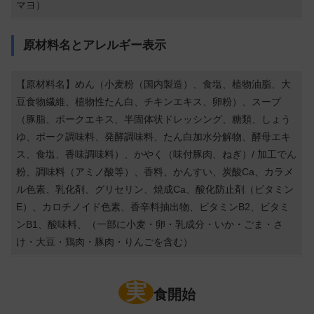
マヨ）
原材料名とアレルギー表示
【原材料名】めん（小麦粉（国内製造）、食塩、植物油脂、大
豆食物繊維、植物性たん白、チキンエキス、卵粉）、スープ
（豚脂、ポークエキス、半固体状ドレッシング、糖類、しょう
ゆ、ポーク調味料、発酵調味料、たん白加水分解物、酵母エキ
ス、食塩、香味調味料）、かやく（味付豚肉、ねぎ）/ 加工でん
粉、調味料（アミノ酸等）、香料、かんすい、炭酸Ca、カラメ
ル色素、乳化剤、グリセリン、焼成Ca、酸化防止剤（ビタミン
E）、カロチノイド色素、香辛料抽出物、ビタミンB2、ビタミ
ンB1、酸味料、（一部に小麦・卵・乳成分・いか・ごま・さ
け・大豆・鶏肉・豚肉・りんごを含む）
実
食開始