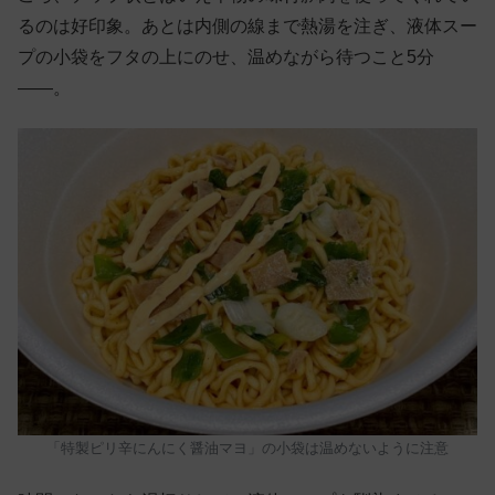
るのは好印象。あとは内側の線まで熱湯を注ぎ、液体スー
プの小袋をフタの上にのせ、温めながら待つこと5分
——。
「特製ピリ辛にんにく醤油マヨ」の小袋は温めないように注意