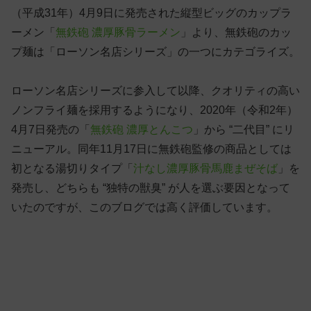
（平成31年）4月9日に発売された縦型ビッグのカップラ
ーメン「
無鉄砲 濃厚豚骨ラーメン
」より、無鉄砲のカッ
プ麺は「ローソン名店シリーズ」の一つにカテゴライズ。
ローソン名店シリーズに参入して以降、クオリティの高い
ノンフライ麺を採用するようになり、2020年（令和2年）
4月7日発売の「
無鉄砲 濃厚とんこつ
」から “二代目” にリ
ニューアル。同年11月17日に無鉄砲監修の商品としては
初となる湯切りタイプ「
汁なし濃厚豚骨馬鹿まぜそば
」を
発売し、どちらも “独特の獣臭” が人を選ぶ要因となって
いたのですが、このブログでは高く評価しています。