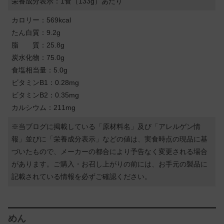
栄養成分表示：1食（133g）あたり
カロリー：569kcal
たん白質：9.2g
脂 質：25.8g
炭水化物：75.0g
食塩相当量：5.0g
ビタミンB1：0.28mg
ビタミンB2：0.35mg
カルシウム：211mg
※当ブログに掲載している「原材料名」及び「アレルゲン情
報」並びに「栄養成分表示」などの値は、実食時点の現品に基
づいたもので、メーカーの都合により予告なく変更される場合
があります。ご購入・お召し上がりの前には、お手元の製品に
記載されている情報を必ずご確認ください。
めん