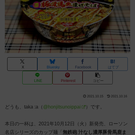
X
Bluesky
Facebook
はてブ
LINE
Pinterest
コピー
2021.10.15
2021.10.16
どうも、taka :a（
@honjitsunoippai
）です。
本日の一杯は、2021年10月12日（火）新発売、ローソン
名店シリーズのカップ麺「
無鉄砲 汁なし濃厚豚骨馬鹿ま