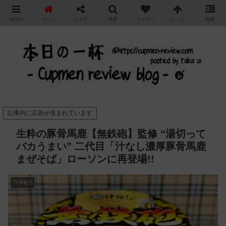
"
MENU
ホーム
シェア
検索
フォロー
トップ
情報
カップ麺の新商品をレビュー / アレンジするブログ
記事内に広告が含まれています
生粋の豚骨馬鹿【無鉄砲】監修 “湯切って
バカうまい” 二代目「汁なし濃厚豚骨馬鹿
まぜそば」ローソンに再登場!!
日清食品