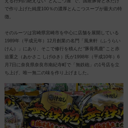
える行列の絶えない “とんこつ屋” で、国産豚骨と水だけ
で作り上げた純度100％の濃厚とんこつスープが最大の特
徴。
そのルーツは宮崎県宮崎市を中心に店舗を展開している
1989年（平成元年）12月創業の名門「風来軒（ふうらい
けん）」にあり、そこで修行を積んだ “豚骨馬鹿” こと赤
迫重之（あかさこ しげゆき）氏が1998年（平成10年）6
月7日に奈良県奈良市南紀寺町で「無鉄砲」の1号店を立
ち上げ、唯一無二の味を作り上げました。