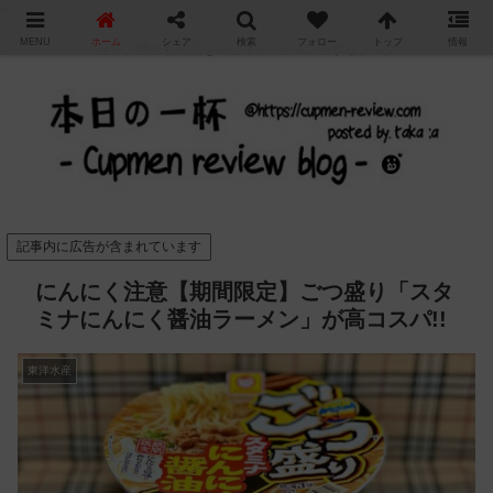
"
MENU
ホーム
シェア
検索
フォロー
トップ
情報
カップ麺の新商品をレビュー / アレンジするブログ
記事内に広告が含まれています
にんにく注意【期間限定】ごつ盛り「スタ
ミナにんにく醤油ラーメン」が高コスパ!!
東洋水産