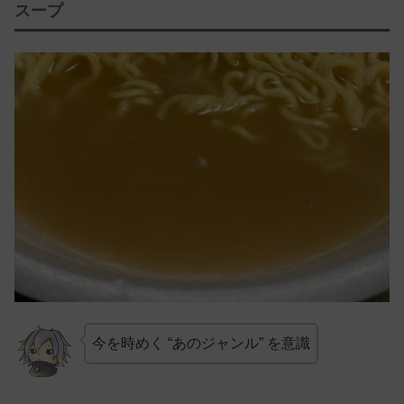
スープ
今を時めく “あのジャンル” を意識