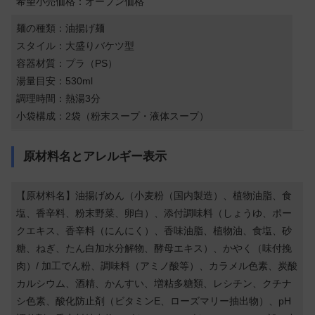
希望小売価格：オープン価格
麺の種類：油揚げ麺
スタイル：大盛りバケツ型
容器材質：プラ（PS）
湯量目安：530ml
調理時間：熱湯3分
小袋構成：2袋（粉末スープ・液体スープ）
原材料名とアレルギー表示
【原材料名】油揚げめん（小麦粉（国内製造）、植物油脂、食
塩、香辛料、粉末野菜、卵白）、添付調味料（しょうゆ、ポー
クエキス、香辛料（にんにく）、香味油脂、植物油、食塩、砂
糖、ねぎ、たん白加水分解物、酵母エキス）、かやく（味付挽
肉）/ 加工でん粉、調味料（アミノ酸等）、カラメル色素、炭酸
カルシウム、酒精、かんすい、増粘多糖類、レシチン、クチナ
シ色素、酸化防止剤（ビタミンE、ローズマリー抽出物）、pH