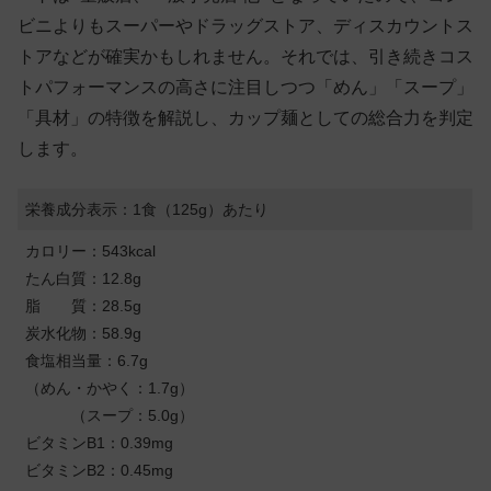
ビニよりもスーパーやドラッグストア、ディスカウントス
トアなどが確実かもしれません。それでは、引き続きコス
トパフォーマンスの高さに注目しつつ「めん」「スープ」
「具材」の特徴を解説し、カップ麺としての総合力を判定
します。
栄養成分表示：1食（125g）あたり
カロリー：543kcal
たん白質：12.8g
脂 質：28.5g
炭水化物：58.9g
食塩相当量：6.7g
（めん・かやく：1.7g）
（スープ：5.0g）
ビタミンB1：0.39mg
ビタミンB2：0.45mg