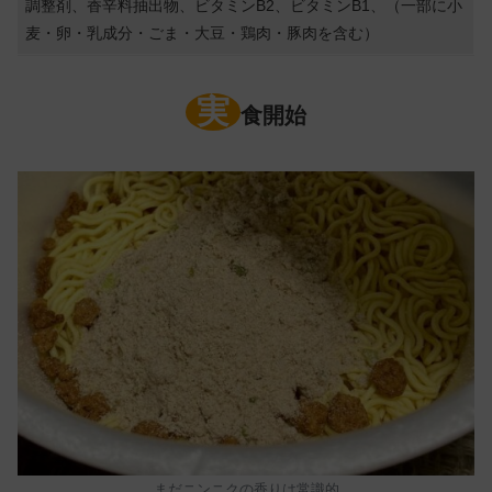
調整剤、香辛料抽出物、ビタミンB2、ビタミンB1、（一部に小
麦・卵・乳成分・ごま・大豆・鶏肉・豚肉を含む）
実
食開始
まだニンニクの香りは常識的