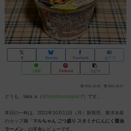
X
Bluesky
Facebook
はてブ
LINE
Pinterest
コピー
2021.10.16
2021.10.17
どうも、taka :a（
@honjitsunoippai
）です。
本日の一杯は、2021年10月11日（月）新発売、東洋水産
のカップ麺「
マルちゃん ごつ盛り スタミナにんにく醤油
ラーメン
」の実食レビューです。