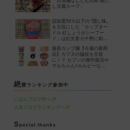
「日清麺なしどん兵衛 鴨だ
し豆腐スープ」
認知度50％以下の “隠し味„
を主役にした「カップヌー
ドル 紅しょうがシーフー
ド」は紅生姜ガチ勢に刺さ
るのか——。
最新カップ麺【今週の新商
品】カプヌの脇役を主役
に！？ セブンの傑作復活や
マルちゃん×カルビーなど
注目の新作まとめ！
絶
賛ランキング参加中
にほんブログ村へ
人気ブログランキングへ
S
pecial thanks