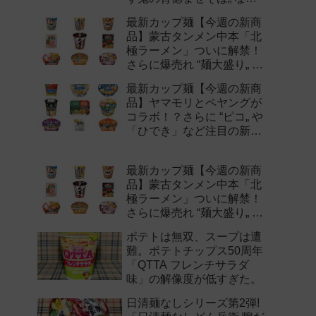
注目の新作まとめ！
最新カップ麺【今週の新商
品】蒙古タンメン中本「北
極ラーメン」ついに解禁！
さらに爆売れ “麺大盛り„ シ
リーズの新味など注目の新
最新カップ麺【今週の新商
作まとめ！
品】ヤマモリとペヤングが
コラボ！？さらに “ピコ„ や
「ひでき」など注目の新作
まとめ！
最新カップ麺【今週の新商
品】蒙古タンメン中本「北
極ラーメン」ついに解禁！
さらに爆売れ “麺大盛り„ シ
リーズの新味など注目の新
ポテトは無双、スープは遭
作まとめ！
難。ポテトチップス50周年
「QTTA フレンチサラダ
味」の解像度が低すぎた。
日清麺なしシリーズ第2弾!