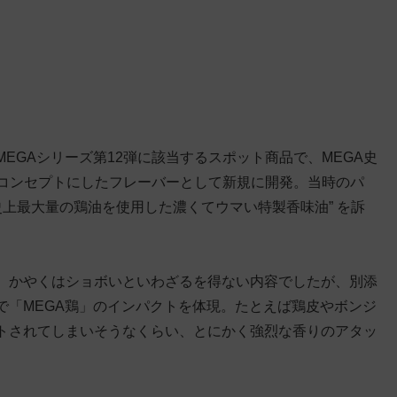
、MEGAシリーズ第12弾に該当するスポット商品で、MEGA史
 をコンセプトにしたフレーバーとして新規に開発。当時のパ
史上最大量の鶏油を使用した濃くてウマい特製香味油” を訴
、かやくはショボいといわざるを得ない内容でしたが、別添
で「MEGA鶏」のインパクトを体現。たとえば鶏皮やボンジ
トされてしまいそうなくらい、とにかく強烈な香りのアタッ