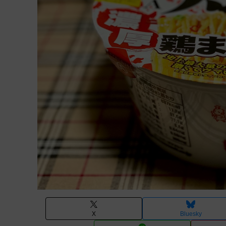
X
Bluesky