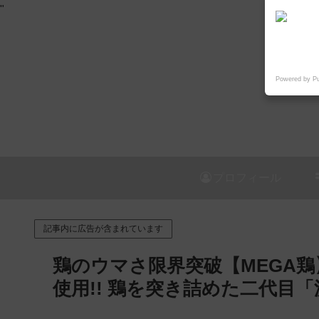
"
Powered by P
プロフィール
記事内に広告が含まれています
鶏のウマさ限界突破【MEGA鶏】
使用!! 鶏を突き詰めた二代目