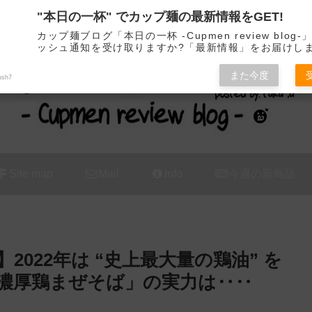
"本日の一杯" でカップ麺の最新情報をGET!
カップ麺の新商品をレビュー / アレンジするブログ
カップ麺ブログ「本日の一杯 -Cupmen review blog
ッシュ通知を受け取りますか?「最新情報」をお届けし
また今度
ush7
Site map
Mail
Info
今週の新商品
2022年は “史上最大量の鶏油” を
「濃厚鶏まぜそば」の実力は‥‥