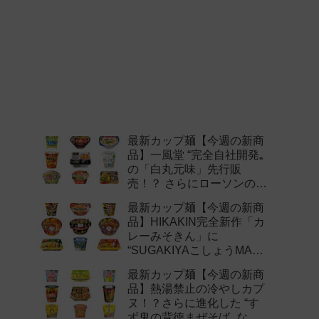
最新カップ麺【今週の新商
品】一風堂 “完全自社開発„
の「白丸元味」先行販
売！？ さらにローソンの激
辛チャレンジなどど注目の
最新カップ麺【今週の新商
新作まとめ！
品】HIKAKIN完全新作「カ
レーみそきん」に
“SUGAKIYAこしょうMAX„
など注目の新作まとめ！
最新カップ麺【今週の新商
品】熱湯禁止の冷やしカプ
ヌ！？さらに進化した “す
ず鬼の背徳まぜそば„ など