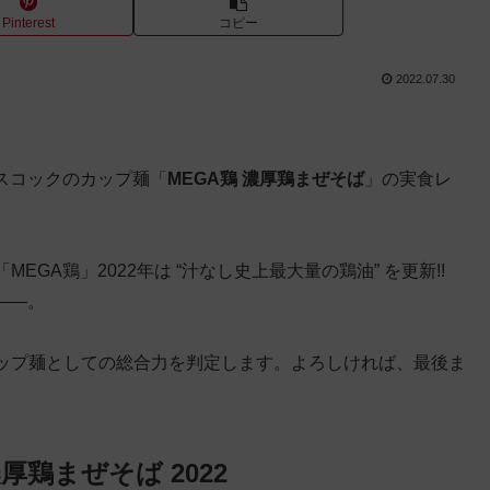
Pinterest
コピー
2022.07.30
ースコックのカップ麺「
MEGA鶏 濃厚鶏まぜそば
」の実食レ
GA鶏」2022年は “汁なし史上最大量の鶏油” を更新!!
——。
ップ麺としての総合力を判定します。よろしければ、最後ま
濃厚鶏まぜそば 2022