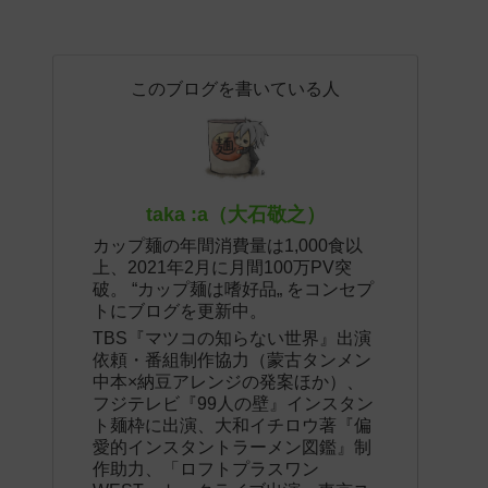
このブログを書いている人
taka :a（大石敬之）
カップ麺の年間消費量は1,000食以
上、2021年2月に月間100万PV突
破。 “カップ麺は嗜好品„ をコンセプ
トにブログを更新中。
TBS『マツコの知らない世界』出演
依頼・番組制作協力（蒙古タンメン
中本×納豆アレンジの発案ほか）、
フジテレビ『99人の壁』インスタン
ト麺枠に出演、大和イチロウ著『偏
愛的インスタントラーメン図鑑』制
作助力、「ロフトプラスワン