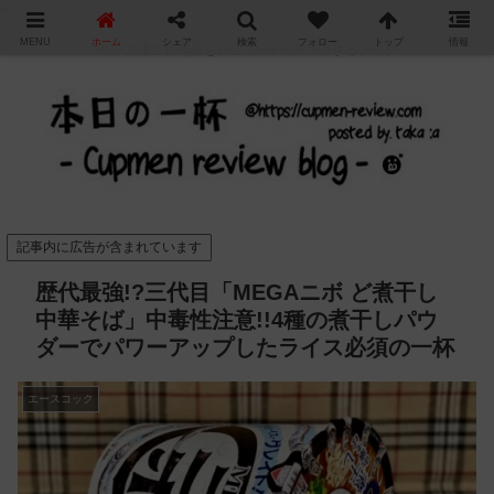
"
MENU
ホーム
シェア
検索
フォロー
トップ
情報
カップ麺の新商品をレビュー / アレンジするブログ
記事内に広告が含まれています
歴代最強!?三代目「MEGAニボ ど煮干し
中華そば」中毒性注意!!4種の煮干しパウ
ダーでパワーアップしたライス必須の一杯
エースコック