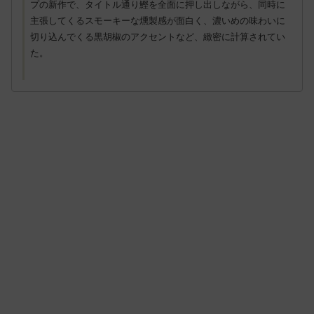
プの新作で、タイトル通り鰹を全面に押し出しながら、同時に
主張してくるスモーキーな燻製感が面白く、濃いめの味わいに
切り込んでくる黒胡椒のアクセントなど、緻密に計算されてい
た。