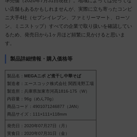
準売価（2020年7月31日現在）。地域によっては売ってな
い店舗もあるかもしれませんが、実際に立ち寄ったコンビ
ニ大手4社（セブンイレブン、ファミリーマート、ローソ
ン、ミニストップ）すべての企業で取り扱いを確認してい
るため、発売日から1ヶ月ほど頻繁に見かけると思いま
す。
製品詳細情報・購入価格等
製品名：
MEGAニボ ど煮干し中華そば
製造者：エースコック株式会社 関西滝野工場
製造所：兵庫県加東市河高1816-175（W）
内容量：96g（めん70g）
商品コード：4901071246877（JAN）
商品サイズ：111×111×118mm
発売日：2020年07月27日（月）
実食日：2020年07月31日（金）