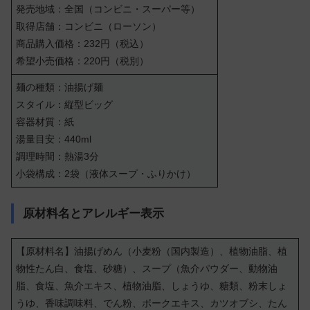
発売地域：全国（コンビニ・スーパー等）
取得店舗：コンビニ（ローソン）
商品購入価格：232円（税込）
希望小売価格：220円（税別）
麺の種類：油揚げ麺
スタイル：縦型ビッグ
容器材質：紙
湯量目安：440ml
調理時間：熱湯3分
小袋構成：2袋（液体スープ・ふりかけ）
原材料名とアレルギー表示
【原材料名】油揚げめん（小麦粉（国内製造）、植物油脂、植
物性たん白、食塩、砂糖）、スープ（魚介パウダー、動物油
脂、食塩、魚介エキス、植物油脂、しょうゆ、糖類、粉末しょ
うゆ、香味調味料、でん粉、ポークエキス、カツオブシ、たん