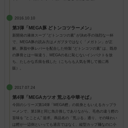
2016.10.10
第3弾「MEGA豚 どトンコツラーメン」
新開発の液体スープ “どトンコツの素” が決め手の強烈な一杯
で、MEGA豚の読み方はメガブタではなく「メガトン」が正
解。豚脂や豚レバーを配合した特製 “どトンコツの素” は、既存
の豚骨とは一味違う、MEGAの名に恥じないインパクトを放
ち、たしかな爪痕を残した（こちらも人気を博して後に再
販）。
2017.07.24
第4弾「MEGAカツオ 荒ぶる中華そば」
今回のシリーズ第14弾「MEGA鰹」の前身ともいえるカップラ
ーメンで、第1弾と同じ魚介推しでありながら、毛色の違う鰹の
旨味を “とことん” 追求。商品名の「荒ぶる」通り、その味わい
は鰹が一辺倒といっても過言ではなく、縦型カップ麺なのに小