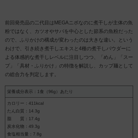
前回発売品の二代目はMEGAニボなのに煮干しが主体の魚
粉ではなく、カツオやサバを中心とした節系の魚粉だった
ので、ふりかけの構成が変わったのは大きな違い。という
わけで、引き続き煮干しエキスと4種の煮干しパウダーに
よる体感的な煮干しレベルに注目しつつ、「めん」「スー
プ」「具材・ふりかけ」の特徴を解説し、カップ麺として
の総合力を判定します。
栄養成分表示：1食（96g）あたり
カロリー：411kcal
たん白質：14.3g
脂 質：17.4g
炭水化物：49.3g
食塩相当量：7.8g