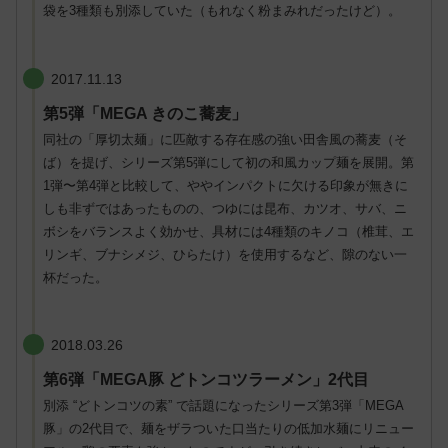
袋を3種類も別添していた（もれなく粉まみれだったけど）。
2017.11.13
第5弾「MEGA きのこ蕎麦」
同社の「厚切太麺」に匹敵する存在感の強い田舎風の蕎麦（そ
ば）を提げ、シリーズ第5弾にして初の和風カップ麺を展開。第
1弾〜第4弾と比較して、ややインパクトに欠ける印象が無きに
しも非ずではあったものの、つゆには昆布、カツオ、サバ、ニ
ボシをバランスよく効かせ、具材には4種類のキノコ（椎茸、エ
リンギ、ブナシメジ、ひらたけ）を使用するなど、隙のない一
杯だった。
2018.03.26
第6弾「MEGA豚 どトンコツラーメン」
2代目
別添 “どトンコツの素” で話題になったシリーズ第3弾「MEGA
豚」の2代目で、麺をザラついた口当たりの低加水麺にリニュー