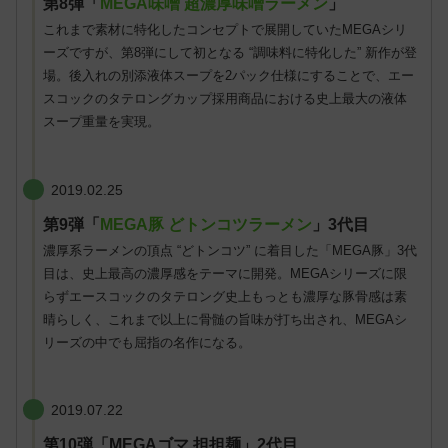
第8弾「
MEGA味噌 超濃厚味噌ラーメン
」
これまで素材に特化したコンセプトで展開していたMEGAシリ
ーズですが、第8弾にして初となる “調味料に特化した” 新作が登
場。後入れの別添液体スープを2パック仕様にすることで、エー
スコックのタテロングカップ採用商品における史上最大の液体
スープ重量を実現。
2019.02.25
第9弾「
MEGA豚 どトンコツラーメン
」3代目
濃厚系ラーメンの頂点 “どトンコツ” に着目した「MEGA豚」3代
目は、史上最高の濃厚感をテーマに開発。MEGAシリーズに限
らずエースコックのタテロング史上もっとも濃厚な豚骨感は素
晴らしく、これまで以上に骨髄の旨味が打ち出され、MEGAシ
リーズの中でも屈指の名作になる。
2019.07.22
第10弾
「MEGAゴマ 担担麺」
2代目