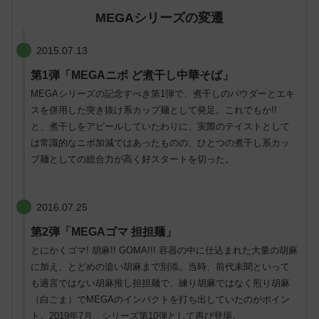
MEGAシリーズの変遷
2015.07.13
第1弾「MEGAニボ ど煮干し中華そば」
MEGAシリーズの記念すべき第1弾で、煮干しのパウダーとエキ
スを併用した突き抜け系カップ麺として発足。これでもか!!
と、煮干しをアピールしていたわりに、実際のテイストとして
は常識的なニボ加減ではあったものの、ひとつの煮干し系カッ
プ麺としての総合力が高く好スタートを切った。
2016.07.25
第2弾「MEGAゴマ 担担麺」
とにかくゴマ! 胡麻!! GOMA!!! 容器の中に仕込まれた大量の胡麻
に加え、とどめの追い胡麻まで別添。当時、前代未聞といって
も過言ではない胡麻推し担担麺で、練り胡麻ではなく煎り胡麻
（白ごま）でMEGAのインパクトを打ち出していたのがポイン
ト。2019年7月、シリーズ第10弾として再び登場。