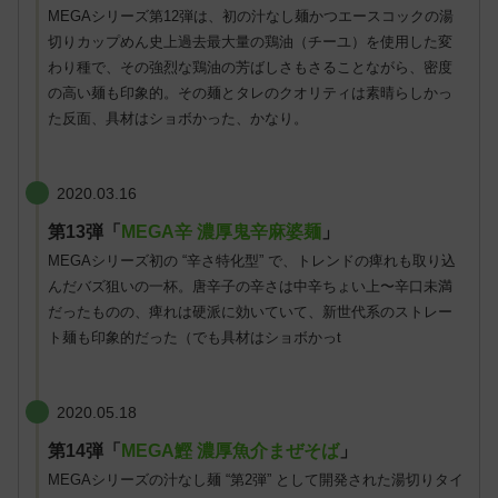
MEGAシリーズ第12弾は、初の汁なし麺かつエースコックの湯
切りカップめん史上過去最大量の鶏油（チーユ）を使用した変
わり種で、その強烈な鶏油の芳ばしさもさることながら、密度
の高い麺も印象的。その麺とタレのクオリティは素晴らしかっ
た反面、具材はショボかった、かなり。
2020.03.16
第13弾「
MEGA辛 濃厚鬼辛麻婆麺
」
MEGAシリーズ初の “辛さ特化型” で、トレンドの痺れも取り込
んだバズ狙いの一杯。唐辛子の辛さは中辛ちょい上〜辛口未満
だったものの、痺れは硬派に効いていて、新世代系のストレー
ト麺も印象的だった（でも具材はショボかっt
2020.05.18
第14弾「
MEGA鰹 濃厚魚介まぜそば
」
MEGAシリーズの汁なし麺 “第2弾” として開発された湯切りタイ