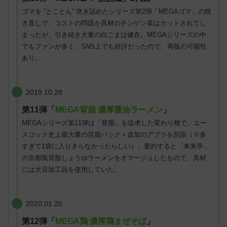
ゴマを “とことん” 突き詰めたシリーズ第2弾「MEGAゴマ」の焼
き直しで、コストの問題か具材のチンゲン菜はカットされてし
まったが、引き続き大量の白ごまは健在。MEGAシリーズの中
でもファンが多く、SNS上でも好評だったので、再販の可能性
あり。
2019.10.28
第11弾「
MEGA背脂 濃厚醤油ラーメン
」
MEGAシリーズ第11弾は「背脂」を追求した変わり種で、エー
スコック史上最大量の背脂パック＋追加のアブラを別添（※多
すぎて1袋に入りきらなかったらしい）。要約すると「来来亭」
の京都風背脂しょうゆラーメンをオマージュしたもので、具材
には大豆加工品を使用していた。
2020.01.20
第12弾「
MEGA鶏 濃厚鶏まぜそば
」