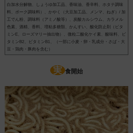
白加水分解物、しょうゆ加工品、香味油、香辛料、ホタテ調味
料、ポーク調味料）、かやく（大豆加工品、メンマ、ねぎ）/ 加
工でん粉、調味料（アミノ酸等）、炭酸カルシウム、カラメル
色素、酒精、香料、増粘多糖類、かんすい、酸化防止剤（ビタ
ミンE、ローズマリー抽出物）、微粒二酸化ケイ素、酸味料、ビ
タミンB2、ビタミンB1、（一部に小麦・卵・乳成分・さば・大
豆・鶏肉・豚肉を含む）
実
食開始