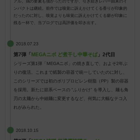
アル。鶏の要素も強かったのですが、引き続きレバー由来のイ
ンパクトは継続。前作では嗅覚に訴えかけてくる香りが印象的
だったのに対し、嗅覚よりも味覚に訴えかけてくる癖が印象に
残る一杯で、当ブログでは高評価を叩き出す。
2018.07.23
第7弾「
MEGAニボ ど煮干し中華そば
」
2代目
シリーズ第1弾「MEGAニボ」の焼き直しで、およそ2年ぶ
りの復活。これまで紙製の容器で統一していたのに対し、
このシリーズでは初のポリプロピレン樹脂（PP）製の容器
を採用。新たに節系ベースの “ふりかけ” を導入し、麺も角
刃の太麺から中細麺に変更するなど、何気に大幅なテコ入
れがみられた。
2018.10.15