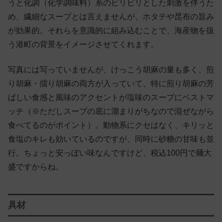
うと化調（化学調味料）系のピリピリとした刺激を伴うた
め、繊細なスープとは言えませんが、ホタテや昆布の旨み
が効果的。それらを意識的に組み込むことで、海産物を扱
う港町の背景をイメージさせてくれます。
写真には写っていませんが、けっこう胡麻の量も多く、煎
り胡麻・擂り胡麻の両方が入っていて、特に煎り胡麻の芳
ばしい食感と風味のアクセントが塩味のスープにベストマ
ッチ（※ただしスープの底に溜まりがちなので混ぜながら
食べてるのがポイント）。動物系にクセはなく、キリッと
食塩のキレも効いているのですが、同時に砂糖の甘味も並
行。ちょっと安っぽい味なんですけど、税込100円で麺大
盛ですからね。
具材