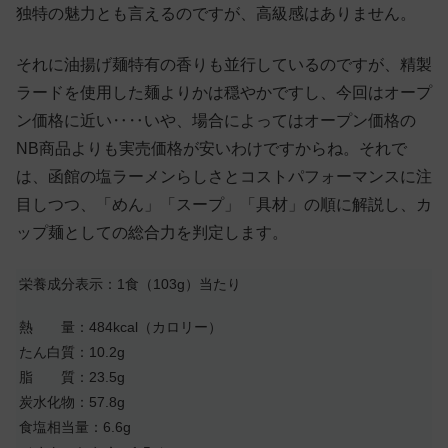
独特の魅力とも言えるのですが、高級感はありません。
それに油揚げ麺特有の香りも並行しているのですが、精製
ラードを使用した麺よりかは穏やかですし、今回はオープ
ン価格に近い‥‥いや、場合によってはオープン価格の
NB商品よりも実売価格が安いわけですからね。それで
は、函館の塩ラーメンらしさとコストパフォーマンスに注
目しつつ、「めん」「スープ」「具材」の順に解説し、カ
ップ麺としての総合力を判定します。
栄養成分表示：1食（103g）当たり
熱 量：484kcal（カロリー）
たん白質：10.2g
脂 質：23.5g
炭水化物：57.8g
食塩相当量：6.6g