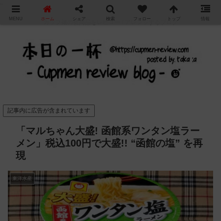
"
MENU
ホーム
シェア
検索
フォロー
トップ
情報
カップ麺の新商品をレビュー / アレンジするブログ
記事内に広告が含まれています
「マルちゃん大盛! 函館系ワンタン塩ラー
メン」税込100円で大盛!! “函館の塩” を再
現
東洋水産