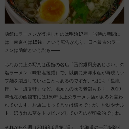
函館にラーメンが登場したのは明治17年、当時の新聞に
は「南京そば15銭」という広告があり、日本最古のラー
メンは函館という説も——
ちなみに上の写真は函館の名店「函館麺厨房あじさい」の
塩ラーメン（味彩塩拉麺）で、以前に東洋水産が再現カッ
プ麺を製造していたこともあるのですが、他にも「星龍
軒」や「滋養軒」など、地元民の唸る老舗も多く、2019
年現在の函館市には150軒以上のラーメン店があると言わ
れています。お店によって具材は様々ですが、お麩やナル
ト、ほうれん草をトッピングしているのが印象的ですね。
それから今週（2019年6月第1週）、北海道の一部を除く