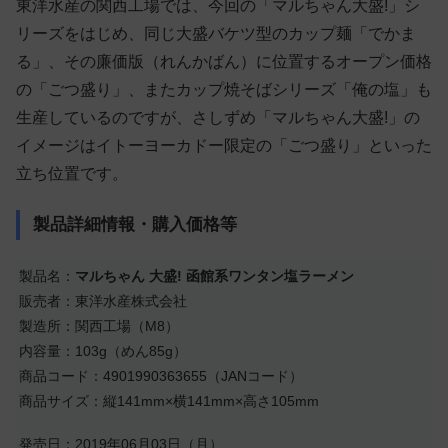
東洋水産の関西工場では、今回の「マルちゃん大盛!」シ
リーズをはじめ、同じ大盛バケツ型のカップ麺「でかま
る」、その廉価版（れんかばん）に位置するオープン価格
の「ごつ盛り」、またカップ焼そばシリーズ「俺の塩」も
生産しているのですが、さしずめ「マルちゃん大盛!」の
イメージはイトーヨーカドー限定の「ごつ盛り」といった
立ち位置です。
製品詳細情報・購入価格等
製品名：
マルちゃん 大盛! 函館系ワンタン塩ラーメン
販売者：東洋水産株式会社
製造所：関西工場（M8）
内容量：103g（めん85g）
商品コード：4901990363655（JANコード）
商品サイズ：縦141mm×横141mm×高さ105mm
発売日：2019年06月03日（月）