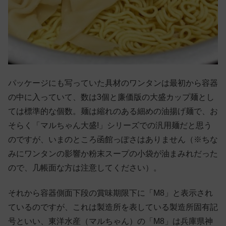
パッケージにも写っていた具材のワンタンは最初から容器
の中に入っていて、数は3個と廉価版の大盛カップ麺とし
ては標準的な個数。麺は縮れのある細めの油揚げ麺で、お
そらく「マルちゃん大盛!」シリーズでの汎用麺だと思う
のですが、いまのところ函館っぽさはありません（※ちな
みにワンタンの影響か粉末スープの小袋が油まみれだった
ので、几帳面な方は注意してください）。
それから容器側面下段の賞味期限下に「M8」と表示され
ているのですが、これは製造所を表している製造所固有記
号といい、東洋水産（マルちゃん）の「M8」は兵庫県神