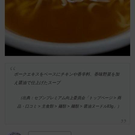
ポークエキスをベースにチキンや香辛料、香味野菜を加
え醤油で仕上げたスープ
（出典：セブンプレミアム向上委員会「トップページ > 商
品・口コミ > 主食類 > 麺類 > 麺類 > 醤油ヌードル83g」）