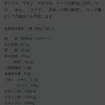
ヌードル」ですよ。それでは、スープの変化に注目しつ
つ、「めん」「スープ」「具材」の順に解説し、カップ麺
としての総合力を判定します。
栄養成分表示：1食（83g）当たり
熱 量：368kcal（カロリー）
たん白質：11.3g
脂 質：15.4g
炭水化物：47.1g
（糖質：45.2g）
（食物繊維：1.9g）
食塩相当量：5.3g
（めん・かやく：2.7g）
（スープ：2.6g）
ビタミンB1：0.82mg
ビタミンB2：0.57mg
カルシウム：128mg