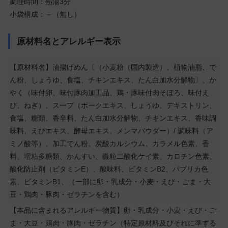
調理時間：熱湯3分
小袋構成：－（無し）
原材料名とアレルギー表示
【原材料名】油揚げめん〔（小麦粉（国内製造）、植物油脂、で
ん粉、しょうゆ、食塩、チキンエキス、たん白加水分解物〕、か
やく（味付卵、味付豚肉加工品、鶏・豚味付肉そぼろ、味付え
び、ねぎ）、スープ（ポークエキス、しょうゆ、デキストリン、
食塩、糖類、香辛料、たん白加水分解物、チキンエキス、香味調
味料、えびエキス、酵母エキス、メンマパウダー）/ 調味料（ア
ミノ酸等）、加工でん粉、炭酸カルシウム、カラメル色素、香
料、増粘多糖類、かんすい、微粒二酸化ケイ素、カロチン色素、
酸化防止剤（ビタミンE）、酸味料、ビタミンB2、パプリカ色
素、ビタミンB1、（一部に卵・乳成分・小麦・えび・ごま・大
豆・鶏肉・豚肉・ゼラチンを含む）
【本品に含まれるアレルギー物質】卵・乳成分・小麦・えび・ご
ま・大豆・鶏肉・豚肉・ゼラチン（特定原材料及びそれに準ずる