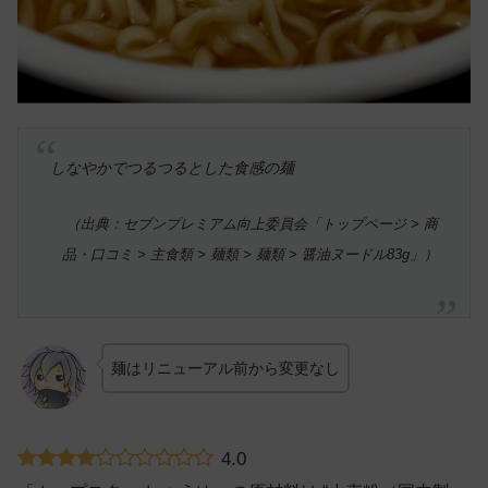
しなやかでつるつるとした食感の麺
（出典：セブンプレミアム向上委員会「トップページ > 商
品・口コミ > 主食類 > 麺類 > 麺類 > 醤油ヌードル83g」）
麺はリニューアル前から変更なし
4.0