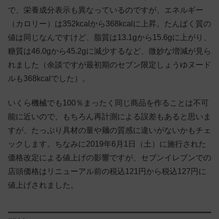
で、栄養成分表示も異なっているのですが、エネルギー
（カロリー）は352kcalから368kcalに上昇。たんぱく質の
値は同じなんですけど、脂質は13.1gから15.6gに上がり、
糖質は46.0gから45.2gに減少するなど、微妙な増減が見ら
れました（余談ですが最初期のセブン限定しょうゆヌード
ルも368kcalでした）。
いくら機械でも100％まったく同じ商品を作ることは不可
能に近いので、もちろん再計測による誤差もあると思いま
すが、たっぷり具材の量や麺の質感に違いがないかもチェ
ックします。ちなみに2019年6月1日（土）に施行された
価格改定による値上げの影響ですが、セブンイレブンでの
店頭価格はリニューアル前の税込121円から税込127円に
値上げされました。