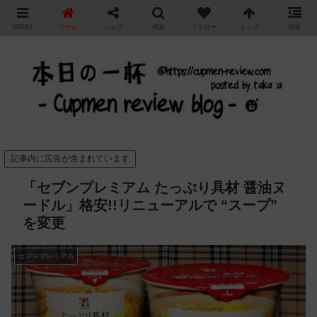
"
MENU
ホーム
シェア
検索
フォロー
トップ
情報
カップ麺の新商品をレビュー / アレンジするブログ
記事内に広告が含まれています
「セブンプレミアム たっぷり具材 醤油ヌ
ードル」格安!!リニューアルで “スープ”
を変更
セブンプレミアム