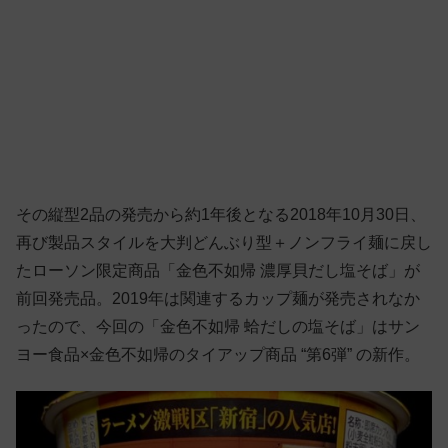
その縦型2品の発売から約1年後となる2018年10月30日、
再び製品スタイルを大判どんぶり型＋ノンフライ麺に戻し
たローソン限定商品「金色不如帰 濃厚貝だし塩そば」が
前回発売品。2019年は関連するカップ麺が発売されなか
ったので、今回の「金色不如帰 蛤だしの塩そば」はサン
ヨー食品×金色不如帰のタイアップ商品 “第6弾” の新作。