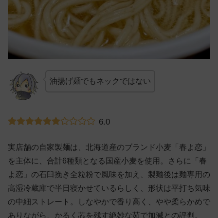
油揚げ麺でもネックではない
6.0
実店舗の自家製麺は、北海道産のブランド小麦「春よ恋」
を主体に、合計6種類となる国産小麦を使用。さらに「春
よ恋」の石臼挽き全粒粉で風味を加え、製麺後は麺専用の
高湿冷蔵庫で半日寝かせているらしく、形状は平打ち気味
の中細ストレート。しなやかで香り高く、やや柔らかめで
ありながら、かるく芯を残す絶妙な茹で加減との評判。