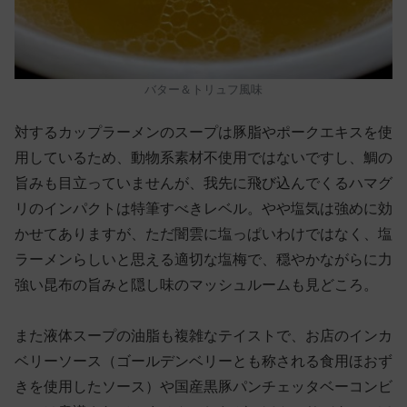
バター＆トリュフ風味
対するカップラーメンのスープは豚脂やポークエキスを使
用しているため、動物系素材不使用ではないですし、鯛の
旨みも目立っていませんが、我先に飛び込んでくるハマグ
リのインパクトは特筆すべきレベル。やや塩気は強めに効
かせてありますが、ただ闇雲に塩っぱいわけではなく、塩
ラーメンらしいと思える適切な塩梅で、穏やかながらに力
強い昆布の旨みと隠し味のマッシュルームも見どころ。
また液体スープの油脂も複雑なテイストで、お店のインカ
ベリーソース（ゴールデンベリーとも称される食用ほおず
きを使用したソース）や国産黒豚パンチェッタベーコンビ