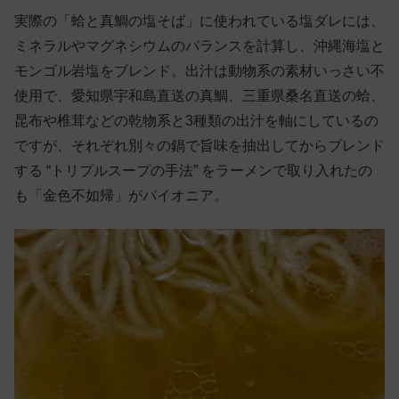
実際の「蛤と真鯛の塩そば」に使われている塩ダレには、
ミネラルやマグネシウムのバランスを計算し、沖縄海塩と
モンゴル岩塩をブレンド。出汁は動物系の素材いっさい不
使用で、愛知県宇和島直送の真鯛、三重県桑名直送の蛤、
昆布や椎茸などの乾物系と3種類の出汁を軸にしているの
ですが、それぞれ別々の鍋で旨味を抽出してからブレンド
する “トリプルスープの手法” をラーメンで取り入れたの
も「金色不如帰」がパイオニア。