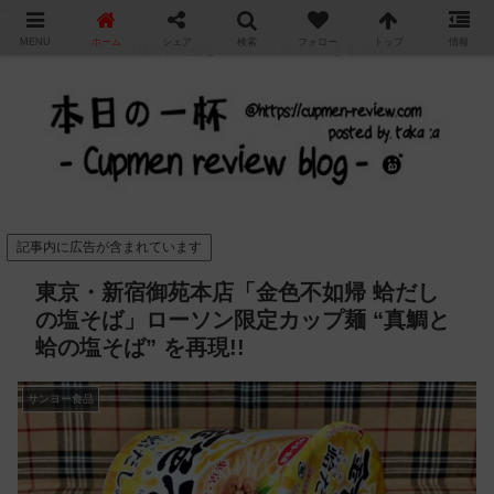
"
MENU
ホーム
シェア
検索
フォロー
トップ
情報
カップ麺の新商品をレビュー / アレンジするブログ
記事内に広告が含まれています
東京・新宿御苑本店「金色不如帰 蛤だし
の塩そば」ローソン限定カップ麺 “真鯛と
蛤の塩そば” を再現!!
サンヨー食品