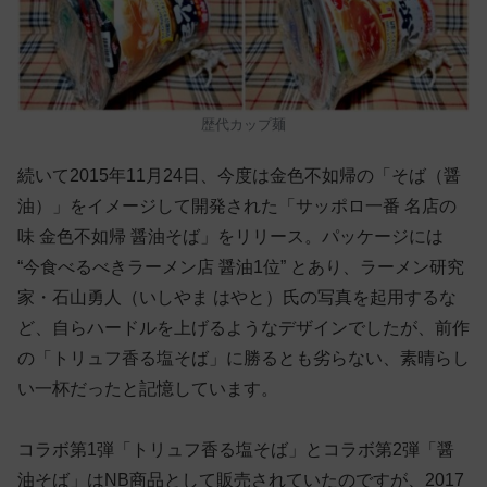
歴代カップ麺
続いて2015年11月24日、今度は金色不如帰の「そば（醤
油）」をイメージして開発された「サッポロ一番 名店の
味 金色不如帰 醤油そば」をリリース。パッケージには
“今食べるべきラーメン店 醤油1位” とあり、ラーメン研究
家・石山勇人（いしやま はやと）氏の写真を起用するな
ど、自らハードルを上げるようなデザインでしたが、前作
の「トリュフ香る塩そば」に勝るとも劣らない、素晴らし
い一杯だったと記憶しています。
コラボ第1弾「トリュフ香る塩そば」とコラボ第2弾「醤
油そば」はNB商品として販売されていたのですが、2017