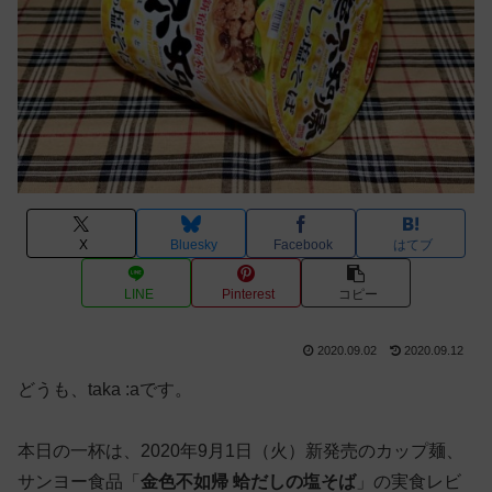
X
Bluesky
Facebook
はてブ
LINE
Pinterest
コピー
2020.09.02
2020.09.12
どうも、taka :aです。
本日の一杯は、2020年9月1日（火）新発売のカップ麺、
サンヨー食品「
金色不如帰 蛤だしの塩そば
」の実食レビ