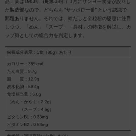
品工業は1963年（昭和38年）1月にサンヨー食品が設立し
た製造部なので、どちらも “サッポロ一番” という認識で
問題ありません。それでは、蛤だしと全粒粉の恩恵に注目
しつつ、「めん」「スープ」「具材」の特徴を解説し、カ
ップ麺としての総合力を判定します。
栄養成分表示：1食（95g）あたり
カロリー：389kcal
たん白質：8.7g
脂 質：12.9g
炭水化物：59.4g
食塩相当量：6.8g
（めん・かやく：2.2g）
（スープ：4.6g）
ビタミンB1：0.33mg
ビタミンB2：0.58mg
参考値（調理直後に分別した値）