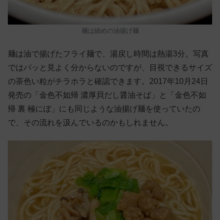
麺は細めの油揚げ麺
麺は油で揚げたフライ麺で、湯戻し時間は熱湯3分。写真
ではパッと見よく分からないのですが、目視できるサイズ
の茶色い粒がチラホラと確認できます。2017年10月24日
発売の「金色不如帰 濃厚貝だし醤油そば」と「金色不如
帰 裏 極にぼ」にも同じような油揚げ麺を使っていたの
で、その流れを汲んでいるのかもしれません。