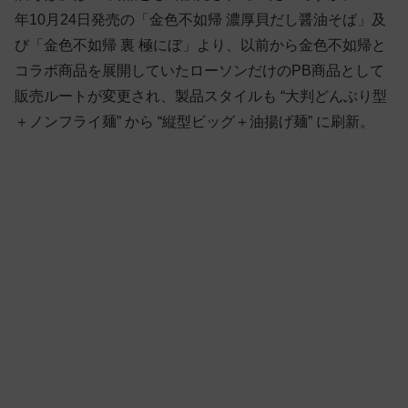
年10月24日発売の「金色不如帰 濃厚貝だし醤油そば」及
び「金色不如帰 裏 極にぼ」より、以前から金色不如帰と
コラボ商品を展開していたローソンだけのPB商品として
販売ルートが変更され、製品スタイルも “大判どんぶり型
＋ノンフライ麺” から “縦型ビッグ＋油揚げ麺” に刷新。