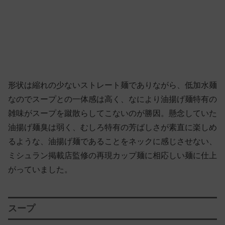
形状は縮れの少ないストレート麺でありながら、低加水麺
なのでスープとの一体感は高く、なにより油揚げ麺特有の
雑味がスープを蹴散らしてこないのが勝因。懸念していた
油揚げ麺臭は弱く、むしろ特有の芳ばしさが素直に楽しめ
るような、油揚げ麺であることをネックに感じさせない、
ミシュラン掲載店監修の再現カップ麺に相応しい麺に仕上
がっていました。
スープ