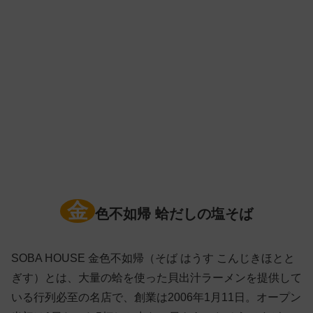
金
色不如帰 蛤だしの塩そば
SOBA HOUSE 金色不如帰（そば はうす こんじきほとと
ぎす）とは、大量の蛤を使った貝出汁ラーメンを提供して
いる行列必至の名店で、創業は2006年1月11日。オープン