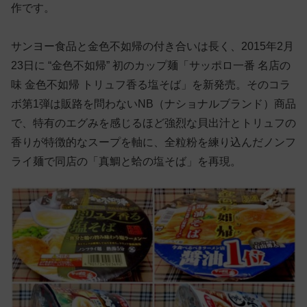
作です。
サンヨー食品と金色不如帰の付き合いは長く、2015年2月
23日に “金色不如帰” 初のカップ麺「サッポロ一番 名店の
味 金色不如帰 トリュフ香る塩そば」を新発売。そのコラ
ボ第1弾は販路を問わないNB（ナショナルブランド）商品
で、特有のエグみを感じるほど強烈な貝出汁とトリュフの
香りが特徴的なスープを軸に、全粒粉を練り込んだノンフ
ライ麺で同店の「真鯛と蛤の塩そば」を再現。