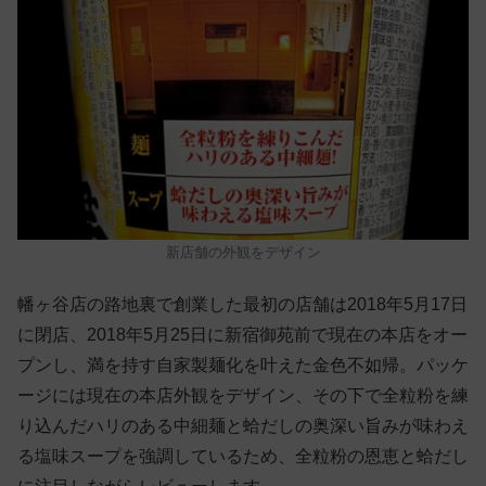
新店舗の外観をデザイン
幡ヶ谷店の路地裏で創業した最初の店舗は2018年5月17日
に閉店、2018年5月25日に新宿御苑前で現在の本店をオー
プンし、満を持す自家製麺化を叶えた金色不如帰。パッケ
ージには現在の本店外観をデザイン、その下で全粒粉を練
り込んだハリのある中細麺と蛤だしの奥深い旨みが味わえ
る塩味スープを強調しているため、全粒粉の恩恵と蛤だし