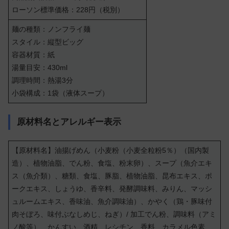
ローソン標準価格：228円（税別）
麺の種類：ノンフライ麺
スタイル：縦型ビッグ
容器材質：紙
湯量目安：430ml
調理時間：熱湯3分
小袋構成：1袋（液体スープ）
原材料名とアレルギー表示
【原材料名】油揚げめん（小麦粉（小麦全粒粉5％）（国内製
造）、植物油脂、でん粉、食塩、粉末卵）、スープ（魚介エキ
ス（魚介類）、糖類、食塩、豚脂、植物油脂、昆布エキス、ポ
ークエキス、しょうゆ、香辛料、発酵調味料、みりん、マッシ
ュルームエキス、香味油、魚介調味油）、かやく（鶏・豚味付
肉そぼろ、味付ぶなしめじ、ねぎ）/ 加工でん粉、調味料（アミ
ノ酸等）、かんすい、酒精、レシチン、香料、カラメル色素、