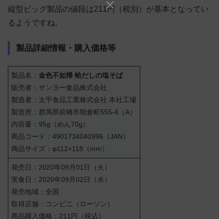
縦型ビッグ製品の値段は211円（税別）が基本となってい
るようですね。
製品詳細情報・購入価格等
製品名：
金色不如帰 蛤だしの塩そば
販売者：サンヨー食品株式会社
製造者：太平食品工業株式会社 本社工場
製造所：群馬県前橋市朝倉町555-4（A）
内容量：95g（めん70g）
商品コード：4901734040996（JAN）
商品サイズ：φ112×118（mm）
発売日：2020年09月01日（火）
実食日：2020年09月02日（水）
発売地域：全国
取得店舗：コンビニ（ローソン）
商品購入価格：211円（税込）